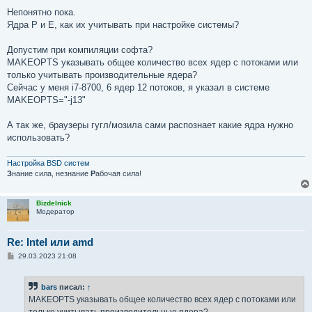
о
о
Непонятно пока.
б
Ядра P и E, как их учитывать при настройке системы?
щ
е
н
Допустим при компиляции софта?
и
е
MAKEOPTS указывать общее количество всех ядер с потоками или
только учитывать производительные ядера?
Сейчас у меня i7-8700, 6 ядер 12 потоков, я указал в системе
MAKEOPTS="-j13"
А так же, браузеры гугл/мозила сами распознает какие ядра нужно
использовать?
Настройка BSD систем
З
нание сила, незнание
Р
абочая сила!
Bizdelnick
Модератор
Re: Intel или amd
С
29.03.2023 21:08
о
о
б
bars
писал:
↑
щ
е
MAKEOPTS указывать общее количество всех ядер с потоками или
н