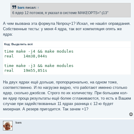
о
б
bars
писал:
↑
щ
е
6 ядер 12 потоков, я указал в системе MAKEOPTS="-j13"
н
и
е
А чем вызвана эта формула №проц+1? Искал, не нашёл оправдания.
Собственные тесты: у меня 4 ядра, так вот компиляция опять же
ядра:
Код:
Выделить всё
time make -j4 && make modules

real    14m38,044s

time make -j3 && make modules

real    19m55,851s
На двух ядрах ещё дольше, пропорционально, на одном тоже,
соответственно. И по нагрузке видно, что работают именно столько
ядер, сколько джобсов. Строго по их количеству. При большем кол-
ве ядер проца результаты ещё более сглаживаются, то есть в Вашем
случае при задействованных 11 ядрах разница с 12-ю будет
мизерная. А резерв пригодится. Так зачем +1?
bars