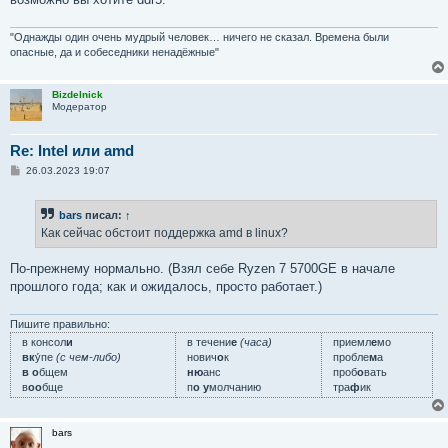
"Однажды один очень мудрый человек… ничего не сказал. Времена были
опасные, да и собеседники ненадёжные"
Bizdelnick
Модератор
Re: Intel или amd
С
26.03.2023 19:07
о
о
б
bars
писал:
↑
щ
е
Как сейчас обстоит поддержка amd в linux?
н
и
е
По-прежнему нормально. (Взял себе Ryzen 7 5700GE в начале
прошлого года; как и ожидалось, просто работает.)
Пишите правильно:
в консол
и
в течени
е
(часа)
приемл
е
мо
вк
у́пе
(с чем-либо)
нович
о
к
пробле
м
а
в о
бщем
ню
анс
проб
о
вать
в
оо
бще
п
о у
молчанию
тра
ф
ик
bars