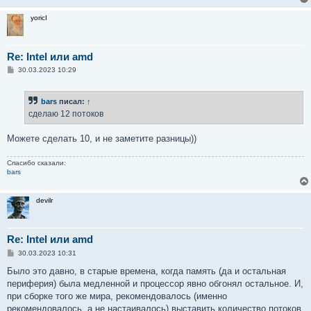
yoricI
Re: Intel или amd
С
30.03.2023 10:29
о
о
б
bars
писал:
↑
щ
е
сделаю 12 потоков
н
и
е
Можете сделать 10, и не заметите разницы))
Спасибо сказали:
bars
devilr
Re: Intel или amd
С
30.03.2023 10:31
о
о
Было это давно, в старые времена, когда память (да и остальная
б
периферия) была медленной и процессор явно обгонял остальное. И,
щ
е
при сборке того же мира, рекомендовалось (именно
н
рекомендовалось, а не настаивалось) выставить количество потоков
и