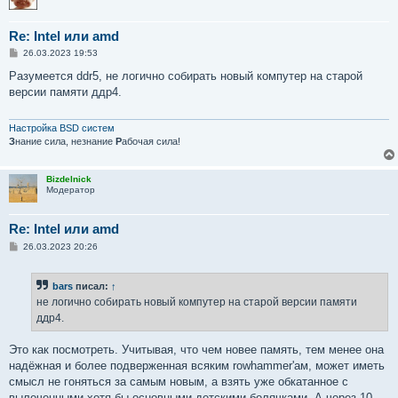
Re: Intel или amd
С
26.03.2023 19:53
о
о
Разумеется ddr5, не логично собирать новый компутер на старой
б
версии памяти ддр4.
щ
е
н
и
Настройка BSD систем
е
З
нание сила, незнание
Р
абочая сила!
Bizdelnick
Модератор
Re: Intel или amd
С
26.03.2023 20:26
о
о
б
bars
писал:
↑
щ
е
не логично собирать новый компутер на старой версии памяти
н
ддр4.
и
е
Это как посмотреть. Учитывая, что чем новее память, тем менее она
надёжная и более подверженная всяким rowhammer'ам, может иметь
смысл не гоняться за самым новым, а взять уже обкатанное с
вылеченными хотя бы основными детскими болячками. А через 10