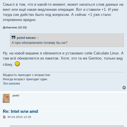
и
е
Смысл в том, что в какой-то момент, может начаться слив данных на
винт или ещё какая медленная операция. Вот и ставили +1. И уже
тогда сие действо было под вопросом. А сейчас +1 уже стало
откровенно вредно.
Добавлено (12:13):
yoricI
писал:
↑
А при обновлениях почему бы не?
Ну, на новой машине я обленился и установил себе Calculate Linux. А
там всё обновляется из пакетов. Хотя, это та же Gemtoo, только вид
сбоку.
Мудрость приходит с возрастом.
Иногда возраст приходит один.
Эхо разума
yoricI
Re: Intel или amd
С
30.03.2023 12:28
о
о
б