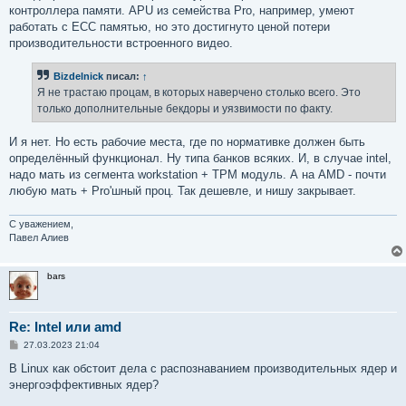
контроллера памяти. APU из семейства Pro, например, умеют
работать с ECC памятью, но это достигнуто ценой потери
производительности встроенного видео.
Bizdelnick
писал:
↑
Я не трастаю процам, в которых наверчено столько всего. Это
только дополнительные бекдоры и уязвимости по факту.
И я нет. Но есть рабочие места, где по нормативке должен быть
определённый функционал. Ну типа банков всяких. И, в случае intel,
надо мать из сегмента workstation + TPM модуль. А на AMD - почти
любую мать + Pro'шный проц. Так дешевле, и нишу закрывает.
С уважением,
Павел Алиев
bars
Re: Intel или amd
С
27.03.2023 21:04
о
о
В Linux как обстоит дела с распознаванием производительных ядер и
б
энергоэффективных ядер?
щ
е