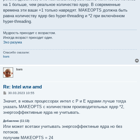
е
на 1 больше, чем реальное количество ядер. В современные
времена эти ваши +1 только навредят. MAKEOPTS должна быть
равна количеству ядер без hyper-threading и *2 при включённом
hyper-threading.
Мудрость приходит с возрастом.
Иногда возраст приходит один.
Эхо разума
Спасибо сказали:
bars
bars
Re: Intel или amd
С
30.03.2023 10:55
о
о
Значит, в новых процессорах интел с P и Е ядрами лучше тогда
б
указать MAKEOPTS с количеством производительных ядер *2,
щ
е
энергоэффективные ядра не учитывать.
н
и
Добавлено (11:13):
е
Или может всетаки учитывать энергоэффектиные ядра но без
потоков.
получим MAKEOPTS = 24