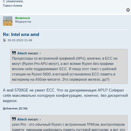
С уважением,
Павел Алиев
Bizdelnick
Модератор
Re: Intel или amd
С
26.03.2023 21:49
о
о
б
Aliech
писал:
↑
щ
е
Процессоры со встроенной графикой (APU), конечно, в ECC не
н
могут (Ryzen Pro APU могут), а вот всякие Ryzen без графики
и
е
вполне себе поддерживают ECC. Я пишу этот текст с рабочей
станции на Ryzen 5600, в которой установлена ECC-память в
материнку на 450ом чипсете. Это серверное железо, да?)
А мой 5700GE не умеет ECC. Что за дискриминация APU? Собирал
себе максимально холодную конфигурацию, конечно, без дискретной
видюхи.
Добавлено (21:54):
Aliech
писал:
↑
yzen Pro - это обычный Ryzen с встроенным TPM'ом, контроллером
памяти, умеющим шифровать память гостевой виртуалки, и вот это