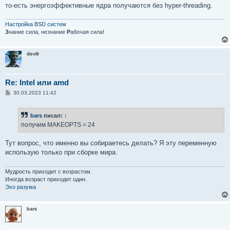
то-есть энергоэффективные ядра получаются без hyper-threading.
Настройка BSD систем
З
нание сила, незнание
Р
абочая сила!
devilr
Re: Intel или amd
С
30.03.2023 11:42
о
о
б
bars
писал:
↑
щ
е
получим MAKEOPTS = 24
н
и
е
Тут вопрос, что именно вы собираетесь делать? Я эту переменную
использую только при сборке мира.
Мудрость приходит с возрастом.
Иногда возраст приходит один.
Эхо разума
bars