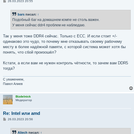
С
26.03.2023 20:55
о
о
б
bars
писал:
↑
щ
е
Подобный баг на домашнем компе не столь важен.
н
У меня сейчас ddr4 проблем не наблюдаю.
и
е
Так у меня тоже DDR4 сейчас. Только с ECC. И если стоит +/-
одинаково это чудо, то почему мне отказывать своему рабочему
месту в более надёжной памяти, с которой система может хотя бы
понять, что сбой произошёл?
Кстати, а если вам не нужен контроль чётности, то зачем вам DDR5
тогда?
С уважением,
Павел Алиев
Bizdelnick
Модератор
Re: Intel или amd
С
26.03.2023 20:56
о
о
б
Aliech
писал:
↑
щ