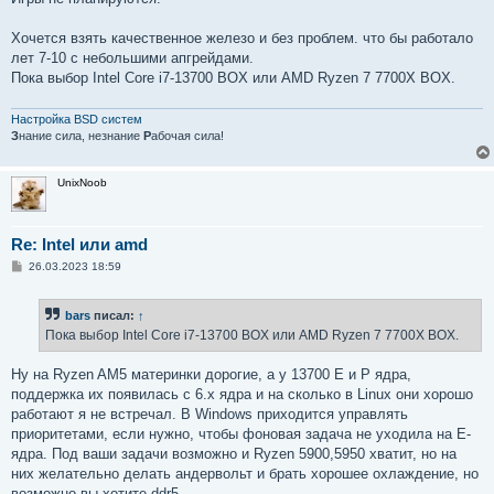
Хочется взять качественное железо и без проблем. что бы работало
лет 7-10 с небольшими апгрейдами.
Пока выбор Intel Core i7-13700 BOX или AMD Ryzen 7 7700X BOX.
Настройка BSD систем
З
нание сила, незнание
Р
абочая сила!
UnixNoob
Re: Intel или amd
С
26.03.2023 18:59
о
о
б
bars
писал:
↑
щ
е
Пока выбор Intel Core i7-13700 BOX или AMD Ryzen 7 7700X BOX.
н
и
е
Ну на Ryzen AM5 материнки дорогие, а у 13700 E и P ядра,
поддержка их появилась с 6.x ядра и на сколько в Linux они хорошо
работают я не встречал. В Windows приходится управлять
приоритетами, если нужно, чтобы фоновая задача не уходила на E-
ядра. Под ваши задачи возможно и Ryzen 5900,5950 хватит, но на
них желательно делать андервольт и брать хорошее охлаждение, но
возможно вы хотите ddr5.