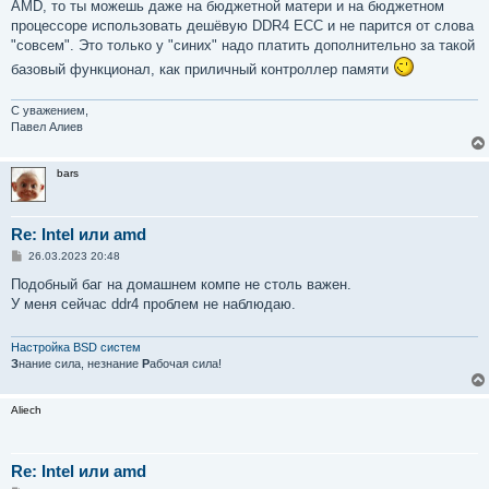
AMD, то ты можешь даже на бюджетной матери и на бюджетном
процессоре использовать дешёвую DDR4 ECC и не парится от слова
"совсем". Это только у "синих" надо платить дополнительно за такой
базовый функционал, как приличный контроллер памяти
С уважением,
Павел Алиев
bars
Re: Intel или amd
С
26.03.2023 20:48
о
о
Подобный баг на домашнем компе не столь важен.
б
У меня сейчас ddr4 проблем не наблюдаю.
щ
е
н
и
Настройка BSD систем
е
З
нание сила, незнание
Р
абочая сила!
Aliech
Re: Intel или amd