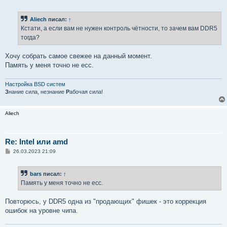
о
о
б
Aliech
писал:
↑
щ
е
Кстати, а если вам не нужен контроль чётности, то зачем вам DDR5
н
тогда?
и
е
Хочу собрать самое свежее на данный момент.
Память у меня точно не ecc.
Настройка BSD систем
З
нание сила, незнание
Р
абочая сила!
Aliech
Re: Intel или amd
С
26.03.2023 21:09
о
о
б
bars
писал:
↑
щ
е
Память у меня точно не ecc.
н
и
е
Повторюсь, у DDR5 одна из "продающих" фишек - это коррекция
ошибок на уровне чипа.