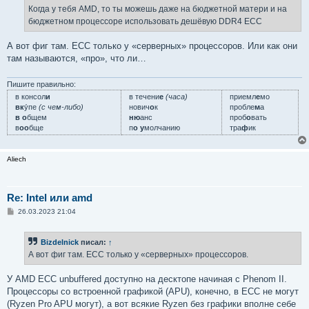
е
Когда у тебя AMD, то ты можешь даже на бюджетной матери и на
н
бюджетном процессоре использовать дешёвую DDR4 ECC
и
е
А вот фиг там. ECC только у «серверных» процессоров. Или как они
там называются, «про», что ли…
Пишите правильно:
в консол
и
в течени
е
(часа)
приемл
е
мо
вк
у́пе
(с чем-либо)
нович
о
к
пробле
м
а
в о
бщем
ню
анс
проб
о
вать
в
оо
бще
п
о у
молчанию
тра
ф
ик
Aliech
Re: Intel или amd
С
26.03.2023 21:04
о
о
б
Bizdelnick
писал:
↑
щ
е
А вот фиг там. ECC только у «серверных» процессоров.
н
и
е
У AMD ECC unbuffered доступно на десктопе начиная с Phenom II.
Процессоры со встроенной графикой (APU), конечно, в ECC не могут
(Ryzen Pro APU могут), а вот всякие Ryzen без графики вполне себе