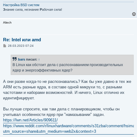
н
и
Настройка BSD систем
е
З
нание сила, незнание
Р
абочая сила!
Aliech
Re: Intel или amd
С
28.03.2023 07:24
о
о
б
bars
писал:
↑
щ
е
В Linux как обстоит дела с распознаванием производительных
н
ядер и энергоэффективных ядер?
и
е
А они разве когда-то не распознавались? Как бы уже давно в тех же
ARM есть разные ядра, в составе одной микрухи то, с разными
частотами и наборами возможностей. И ничего, Linux отлично их
идентифицирует.
Вы лучше спросите, как там дела с планировщиком, чтобы он
учитывал особенности ядер при "намазывании" задач.
https://lwn.net/Articles/909611/
https://www.reddit.com/r/linuxhardware/comments/s31zba/comment/hsiman
utm_source=share&utm_medium=web2x&context=3