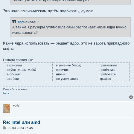
только учитывать производительные ядера?
и
е
Это надо эмпирическим путём подбирать, думаю.
bars
писал:
↑
А так же, браузеры гугл/мозила сами распознает какие ядра нужно
использовать?
Какие ядра использовать — решает ядро, это не забота прикладного
софта.
Пишите правильно:
в консол
и
в течени
е
(часа)
приемл
е
мо
вк
у́пе
(с чем-либо)
нович
о
к
пробле
м
а
в о
бщем
ню
анс
проб
о
вать
в
оо
бще
п
о у
молчанию
тра
ф
ик
Спасибо сказали:
bars
yoricI
Re: Intel или amd
С
30.03.2023 06:45
о