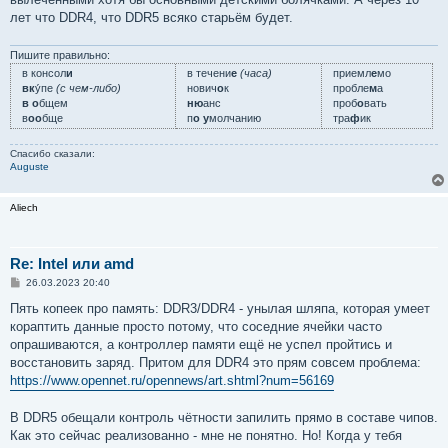
лет что DDR4, что DDR5 всяко старьём будет.
Пишите правильно:
в консол
и
в течени
е
(часа)
приемл
е
мо
вк
у́пе
(с чем-либо)
нович
о
к
пробле
м
а
в о
бщем
ню
анс
проб
о
вать
в
оо
бще
п
о у
молчанию
тра
ф
ик
Спасибо сказали:
Auguste
Aliech
Re: Intel или amd
С
26.03.2023 20:40
о
о
Пять копеек про память: DDR3/DDR4 - унылая шляпа, которая умеет
б
кораптить данные просто потому, что соседние ячейки часто
щ
е
опрашиваются, а контроллер памяти ещё не успел пройтись и
н
восстановить заряд. Притом для DDR4 это прям совсем проблема:
и
е
https://www.opennet.ru/opennews/art.shtml?num=56169
В DDR5 обещали контроль чётности запилить прямо в составе чипов.
Как это сейчас реализованно - мне не понятно. Но! Когда у тебя