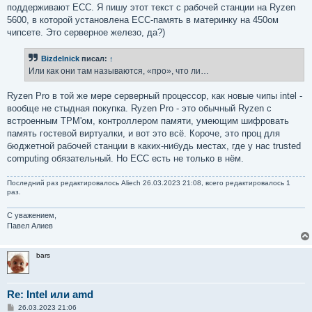
поддерживают ECC. Я пишу этот текст с рабочей станции на Ryzen
5600, в которой установлена ECC-память в материнку на 450ом
чипсете. Это серверное железо, да?)
Bizdelnick
писал:
↑
Или как они там называются, «про», что ли…
Ryzen Pro в той же мере серверный процессор, как новые чипы intel -
вообще не стыдная покупка. Ryzen Pro - это обычный Ryzen с
встроенным TPM'ом, контроллером памяти, умеющим шифровать
память гостевой виртуалки, и вот это всё. Короче, это проц для
бюджетной рабочей станции в каких-нибудь местах, где у нас trusted
computing обязательный. Но ECC есть не только в нём.
Последний раз редактировалось
Aliech
26.03.2023 21:08, всего редактировалось 1
раз.
С уважением,
Павел Алиев
bars
Re: Intel или amd
С
26.03.2023 21:06