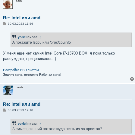
bars
Re: Intel или amd
С
30.03.2023 11:56
о
о
б
yoricI
писал:
↑
щ
е
А покажите lscpu или /proc/cpuinfo
н
и
е
У меня еще нет камня Intel Core i7-13700 BOX, я пока только
рассуждаю, прицениваюсь. )
Настройка BSD систем
З
нание сила, незнание
Р
абочая сила!
devilr
Re: Intel или amd
С
30.03.2023 12:10
о
о
б
yoricI
писал:
↑
щ
е
А смысл, лишний поток откуда взять из-за простоя?
н