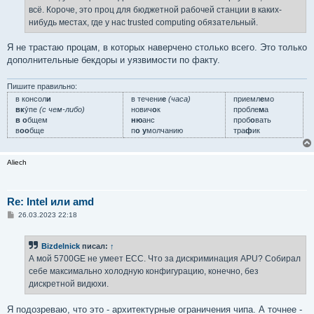
всё. Короче, это проц для бюджетной рабочей станции в каких-
нибудь местах, где у нас trusted computing обязательный.
Я не трастаю процам, в которых наверчено столько всего. Это только
дополнительные бекдоры и уязвимости по факту.
Пишите правильно:
в консол
и
в течени
е
(часа)
приемл
е
мо
вк
у́пе
(с чем-либо)
нович
о
к
пробле
м
а
в о
бщем
ню
анс
проб
о
вать
в
оо
бще
п
о у
молчанию
тра
ф
ик
Aliech
Re: Intel или amd
С
26.03.2023 22:18
о
о
б
Bizdelnick
писал:
↑
щ
е
А мой 5700GE не умеет ECC. Что за дискриминация APU? Собирал
н
себе максимально холодную конфигурацию, конечно, без
и
е
дискретной видюхи.
Я подозреваю, что это - архитектурные ограничения чипа. А точнее -