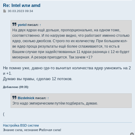
Re: Intel или amd
С
30.03.2023 09:34
о
о
б
yoricI
писал:
↑
щ
е
На двух ядрах ещё дольше, пропорционально, на одном тоже,
н
соответственно. И по нагрузке видно, что работают именно столько
и
е
ядер, сколько джобсов. Строго по их количеству. При большем кол-
ве ядер проца результаты ещё более сглаживаются, то есть в
Вашем случае при задействованных 11 ядрах разница с 12-ю будет
мизерная. А резерв пригодится. Так зачем +1?
Не помню уже, давно где-то вычитал количества ядер умножить на 2
и +1.
Думаю вы правы, сделаю 12 потоков.
Добавлено (09:35):
Bizdelnick
писал:
↑
Это надо эмпирическим путём подбирать, думаю.
(
Настройка BSD систем
З
нание сила, незнание
Р
абочая сила!