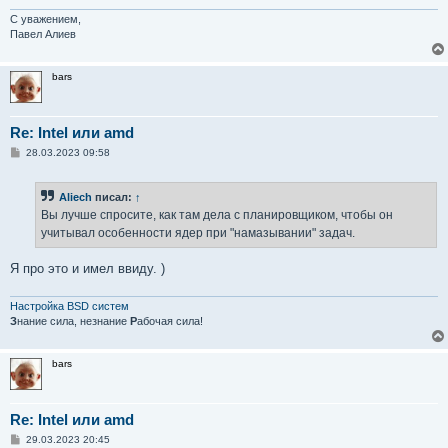
С уважением,
Павел Алиев
bars
Re: Intel или amd
С
28.03.2023 09:58
о
о
б
Aliech
писал:
↑
щ
е
Вы лучше спросите, как там дела с планировщиком, чтобы он
н
учитывал особенности ядер при "намазывании" задач.
и
е
Я про это и имел ввиду. )
Настройка BSD систем
З
нание сила, незнание
Р
абочая сила!
bars
Re: Intel или amd
С
29.03.2023 20:45