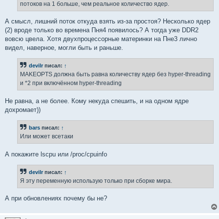
потоков на 1 больше, чем реальное количество ядер.
А смысл, лишний поток откуда взять из-за простоя? Несколько ядер
(2) вроде только во времена Пня4 появилось? А тогда уже DDR2
вовсю цвела. Хотя двухпроцессорные материнки на Пне3 лично
видел, наверное, могли быть и раньше.
devilr
писал:
↑
MAKEOPTS должна быть равна количеству ядер без hyper-threading
и *2 при включённом hyper-threading
Не равна, а не более. Кому некуда спешить, и на одном ядре
дохромает))
bars
писал:
↑
Или может всетаки
А покажите lscpu или /proc/cpuinfo
devilr
писал:
↑
Я эту переменную использую только при сборке мира.
А при обновлениях почему бы не?