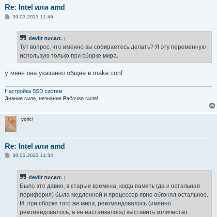
Re: Intel или amd
С
30.03.2023 11:46
о
о
б
devilr
писал:
↑
щ
е
Тут вопрос, что именно вы собираетесь делать? Я эту переменную
н
использую только при сборке мира.
и
е
у меня она указанно общее в make.conf
Настройка BSD систем
З
нание сила, незнание
Р
абочая сила!
yoricI
Re: Intel или amd
С
30.03.2023 11:54
о
о
б
devilr
писал:
↑
щ
е
Было это давно, в старые времена, когда память (да и остальная
н
периферия) была медленной и процессор явно обгонял остальное.
и
е
И, при сборке того же мира, рекомендовалось (именно
рекомендовалось, а не настаивалось) выставить количество