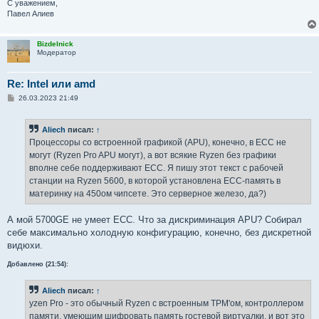
С уважением,
Павел Алиев
Bizdelnick
Модератор
Re: Intel или amd
С
26.03.2023 21:49
о
о
б
Aliech
писал:
↑
щ
е
Процессоры со встроенной графикой (APU), конечно, в ECC не
н
могут (Ryzen Pro APU могут), а вот всякие Ryzen без графики
и
е
вполне себе поддерживают ECC. Я пишу этот текст с рабочей
станции на Ryzen 5600, в которой установлена ECC-память в
материнку на 450ом чипсете. Это серверное железо, да?)
А мой 5700GE не умеет ECC. Что за дискриминация APU? Собирал
себе максимально холодную конфигурацию, конечно, без дискретной
видюхи.
Добавлено (21:54):
Aliech
писал:
↑
yzen Pro - это обычный Ryzen с встроенным TPM'ом, контроллером
памяти, умеющим шифровать память гостевой виртуалки, и вот это