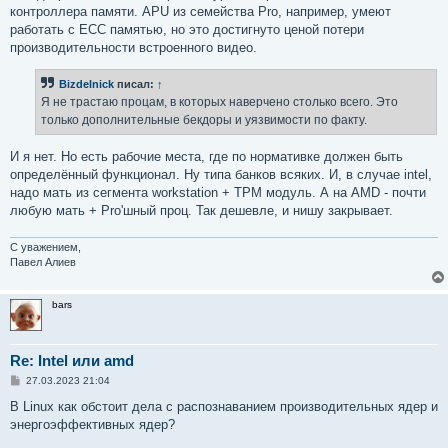
контроллера памяти. APU из семейства Pro, например, умеют
работать с ECC памятью, но это достигнуто ценой потери
производительности встроенного видео.
Bizdelnick
писал:
↑
Я не трастаю процам, в которых наверчено столько всего. Это
только дополнительные бекдоры и уязвимости по факту.
И я нет. Но есть рабочие места, где по нормативке должен быть
определённый функционал. Ну типа банков всяких. И, в случае intel,
надо мать из сегмента workstation + TPM модуль. А на AMD - почти
любую мать + Pro'шный проц. Так дешевле, и нишу закрывает.
С уважением,
Павел Алиев
bars
Re: Intel или amd
С
27.03.2023 21:04
о
о
В Linux как обстоит дела с распознаванием производительных ядер и
б
энергоэффективных ядер?
щ
е