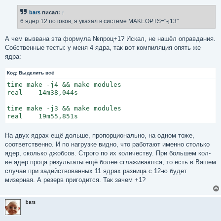
о
б
bars
писал:
↑
щ
е
6 ядер 12 потоков, я указал в системе MAKEOPTS="-j13"
н
и
е
А чем вызвана эта формула №проц+1? Искал, не нашёл оправдания.
Собственные тесты: у меня 4 ядра, так вот компиляция опять же
ядра:
Код:
Выделить всё
time make -j4 && make modules

real    14m38,044s

time make -j3 && make modules

real    19m55,851s
На двух ядрах ещё дольше, пропорционально, на одном тоже,
соответственно. И по нагрузке видно, что работают именно столько
ядер, сколько джобсов. Строго по их количеству. При большем кол-
ве ядер проца результаты ещё более сглаживаются, то есть в Вашем
случае при задействованных 11 ядрах разница с 12-ю будет
мизерная. А резерв пригодится. Так зачем +1?
bars