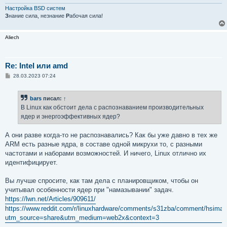
н
и
Настройка BSD систем
е
З
нание сила, незнание
Р
абочая сила!
Aliech
Re: Intel или amd
С
28.03.2023 07:24
о
о
б
bars
писал:
↑
щ
е
В Linux как обстоит дела с распознаванием производительных
н
ядер и энергоэффективных ядер?
и
е
А они разве когда-то не распознавались? Как бы уже давно в тех же
ARM есть разные ядра, в составе одной микрухи то, с разными
частотами и наборами возможностей. И ничего, Linux отлично их
идентифицирует.
Вы лучше спросите, как там дела с планировщиком, чтобы он
учитывал особенности ядер при "намазывании" задач.
https://lwn.net/Articles/909611/
https://www.reddit.com/r/linuxhardware/comments/s31zba/comment/hsiman
utm_source=share&utm_medium=web2x&context=3