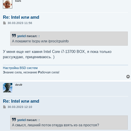
bars
Re: Intel или amd
С
30.03.2023 11:56
о
о
б
yoricI
писал:
↑
щ
е
А покажите lscpu или /proc/cpuinfo
н
и
е
У меня еще нет камня Intel Core i7-13700 BOX, я пока только
рассуждаю, прицениваюсь. )
Настройка BSD систем
З
нание сила, незнание
Р
абочая сила!
devilr
Re: Intel или amd
С
30.03.2023 12:10
о
о
б
yoricI
писал:
↑
щ
е
А смысл, лишний поток откуда взять из-за простоя?
н