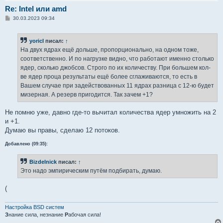
Re: Intel или amd
С
30.03.2023 09:34
о
о
б
yoricI
писал:
↑
щ
е
На двух ядрах ещё дольше, пропорционально, на одном тоже,
н
соответственно. И по нагрузке видно, что работают именно столько
и
е
ядер, сколько джобсов. Строго по их количеству. При большем кол-
ве ядер проца результаты ещё более сглаживаются, то есть в
Вашем случае при задействованных 11 ядрах разница с 12-ю будет
мизерная. А резерв пригодится. Так зачем +1?
Не помню уже, давно где-то вычитал количества ядер умножить на 2
и +1.
Думаю вы правы, сделаю 12 потоков.
Добавлено (09:35):
Bizdelnick
писал:
↑
Это надо эмпирическим путём подбирать, думаю.
(
Настройка BSD систем
З
нание сила, незнание
Р
абочая сила!