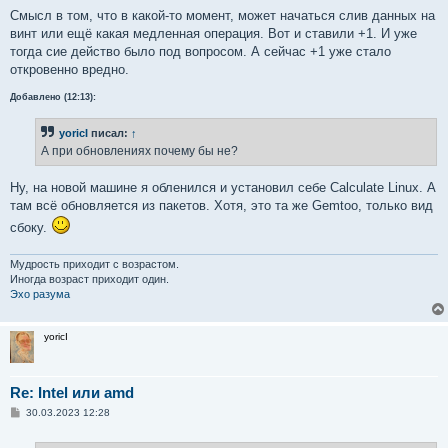
и
е
Смысл в том, что в какой-то момент, может начаться слив данных на
винт или ещё какая медленная операция. Вот и ставили +1. И уже
тогда сие действо было под вопросом. А сейчас +1 уже стало
откровенно вредно.
Добавлено (12:13):
yoricI
писал:
↑
А при обновлениях почему бы не?
Ну, на новой машине я обленился и установил себе Calculate Linux. А
там всё обновляется из пакетов. Хотя, это та же Gemtoo, только вид
сбоку.
Мудрость приходит с возрастом.
Иногда возраст приходит один.
Эхо разума
yoricI
Re: Intel или amd
С
30.03.2023 12:28
о
о
б