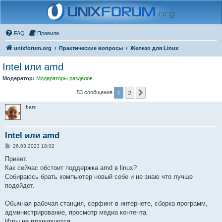
FAQ
Правила
unixforum.org
Практические вопросы
Железо для Linux
Intel или amd
Модератор:
Модераторы разделов
1
2
След.
53 сообщения
bars
Intel или amd
С
26.03.2023 18:02
о
о
Привет.
б
Как сейчас обстоит поддержка amd в linux?
щ
е
Собираюсь брать компьютер новый себе и не знаю что лучше
н
подойдет.
и
е
Обычная рабочая станция, серфинг в интернете, сборка программ,
администрирование, просмотр медиа контента.
Игры не планируются.