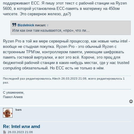
поддерживают ECC. Я пишу этот текст с рабочей станции на Ryzen
5600, в которой установлена ECC-память в материнку на 450ом
чипсете. Это серверное железо, да?)
Bizdelnick
писал:
↑
Или как они там называются, «про», что ли…
Ryzen Pro в той же мере серверный процессор, как новые чипы intel -
вообще не стыдная покупка. Ryzen Pro - это обычный Ryzen с
встроенным TPM'ом, контроллером памяти, умеющим шифровать
память гостевой виртуалки, и вот это всё. Короче, это проц для
бюджетной рабочей станции в каких-нибудь местах, где у нас trusted
computing обязательный. Но ECC есть не только в нём.
Последний раз редактировалось
Aliech
26.03.2023 21:08, всего редактировалось 1
раз.
С уважением,
Павел Алиев
bars
Re: Intel или amd
С
26.03.2023 21:06