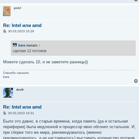
yoricI
Re: Intel или amd
С
30.03.2023 10:29
о
о
б
bars
писал:
↑
щ
е
сделаю 12 потоков
н
и
е
Можете сделать 10, и не заметите разницы))
Спасибо сказали:
bars
devilr
Re: Intel или amd
С
30.03.2023 10:31
о
о
Было это давно, в старые времена, когда память (да и остальная
б
периферия) была медленной и процессор явно обгонял остальное. И,
щ
е
при сборке того же мира, рекомендовалось (именно
н
рекомендовалось, а не настаивалось) выставить количество потоков
и