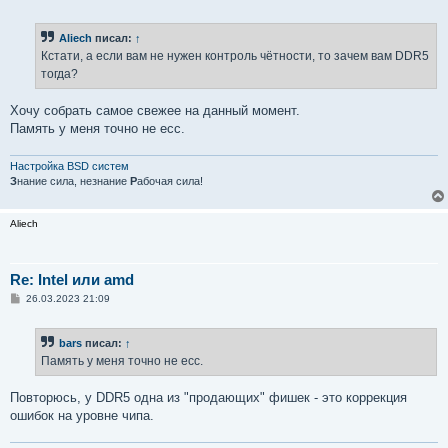
о
о
б
Aliech
писал:
↑
щ
е
Кстати, а если вам не нужен контроль чётности, то зачем вам DDR5
н
тогда?
и
е
Хочу собрать самое свежее на данный момент.
Память у меня точно не ecc.
Настройка BSD систем
З
нание сила, незнание
Р
абочая сила!
Aliech
Re: Intel или amd
С
26.03.2023 21:09
о
о
б
bars
писал:
↑
щ
е
Память у меня точно не ecc.
н
и
е
Повторюсь, у DDR5 одна из "продающих" фишек - это коррекция
ошибок на уровне чипа.