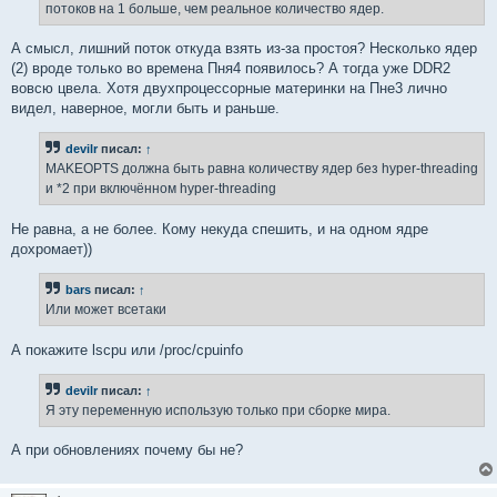
потоков на 1 больше, чем реальное количество ядер.
А смысл, лишний поток откуда взять из-за простоя? Несколько ядер
(2) вроде только во времена Пня4 появилось? А тогда уже DDR2
вовсю цвела. Хотя двухпроцессорные материнки на Пне3 лично
видел, наверное, могли быть и раньше.
devilr
писал:
↑
MAKEOPTS должна быть равна количеству ядер без hyper-threading
и *2 при включённом hyper-threading
Не равна, а не более. Кому некуда спешить, и на одном ядре
дохромает))
bars
писал:
↑
Или может всетаки
А покажите lscpu или /proc/cpuinfo
devilr
писал:
↑
Я эту переменную использую только при сборке мира.
А при обновлениях почему бы не?