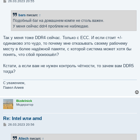
С
26.03.2023 20:55
о
о
б
bars
писал:
↑
щ
е
Подобный баг на домашнем компе не столь важен.
н
У меня сейчас ddr4 проблем не наблюдаю.
и
е
Так у меня тоже DDR4 сейчас. Только с ECC. И если стоит +/-
одинаково это чудо, то почему мне отказывать своему рабочему
месту в более надёжной памяти, с которой система может хотя бы
понять, что сбой произошёл?
Кстати, а если вам не нужен контроль чётности, то зачем вам DDR5
тогда?
С уважением,
Павел Алиев
Bizdelnick
Модератор
Re: Intel или amd
С
26.03.2023 20:56
о
о
б
Aliech
писал:
↑
щ