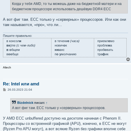
е
Когда у тебя AMD, то ты можешь даже на бюджетной матери и на
н
бюджетном процессоре использовать дешёвую DDR4 ECC
и
е
А вот фиг там. ECC только у «серверных» процессоров. Или как они
там называются, «про», что ли…
Пишите правильно:
в консол
и
в течени
е
(часа)
приемл
е
мо
вк
у́пе
(с чем-либо)
нович
о
к
пробле
м
а
в о
бщем
ню
анс
проб
о
вать
в
оо
бще
п
о у
молчанию
тра
ф
ик
Aliech
Re: Intel или amd
С
26.03.2023 21:04
о
о
б
Bizdelnick
писал:
↑
щ
е
А вот фиг там. ECC только у «серверных» процессоров.
н
и
е
У AMD ECC unbuffered доступно на десктопе начиная с Phenom II.
Процессоры со встроенной графикой (APU), конечно, в ECC не могут
(Ryzen Pro APU могут), а вот всякие Ryzen без графики вполне себе