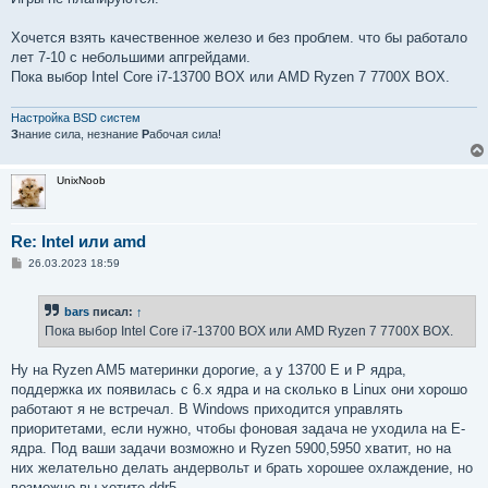
Хочется взять качественное железо и без проблем. что бы работало
лет 7-10 с небольшими апгрейдами.
Пока выбор Intel Core i7-13700 BOX или AMD Ryzen 7 7700X BOX.
Настройка BSD систем
З
нание сила, незнание
Р
абочая сила!
UnixNoob
Re: Intel или amd
С
26.03.2023 18:59
о
о
б
bars
писал:
↑
щ
е
Пока выбор Intel Core i7-13700 BOX или AMD Ryzen 7 7700X BOX.
н
и
е
Ну на Ryzen AM5 материнки дорогие, а у 13700 E и P ядра,
поддержка их появилась с 6.x ядра и на сколько в Linux они хорошо
работают я не встречал. В Windows приходится управлять
приоритетами, если нужно, чтобы фоновая задача не уходила на E-
ядра. Под ваши задачи возможно и Ryzen 5900,5950 хватит, но на
них желательно делать андервольт и брать хорошее охлаждение, но
возможно вы хотите ddr5.