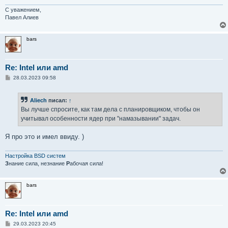
С уважением,
Павел Алиев
bars
Re: Intel или amd
С
28.03.2023 09:58
о
о
б
Aliech
писал:
↑
щ
е
Вы лучше спросите, как там дела с планировщиком, чтобы он
н
учитывал особенности ядер при "намазывании" задач.
и
е
Я про это и имел ввиду. )
Настройка BSD систем
З
нание сила, незнание
Р
абочая сила!
bars
Re: Intel или amd
С
29.03.2023 20:45