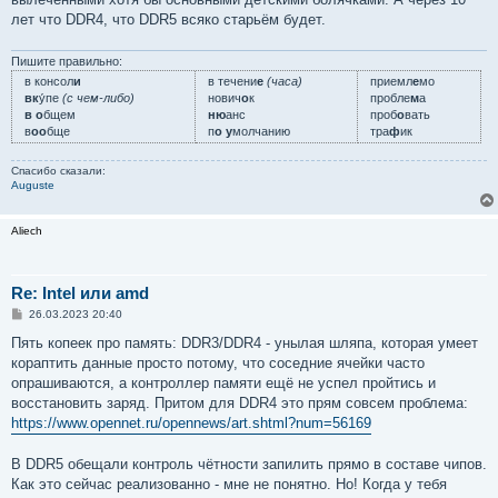
лет что DDR4, что DDR5 всяко старьём будет.
Пишите правильно:
в консол
и
в течени
е
(часа)
приемл
е
мо
вк
у́пе
(с чем-либо)
нович
о
к
пробле
м
а
в о
бщем
ню
анс
проб
о
вать
в
оо
бще
п
о у
молчанию
тра
ф
ик
Спасибо сказали:
Auguste
Aliech
Re: Intel или amd
С
26.03.2023 20:40
о
о
Пять копеек про память: DDR3/DDR4 - унылая шляпа, которая умеет
б
кораптить данные просто потому, что соседние ячейки часто
щ
е
опрашиваются, а контроллер памяти ещё не успел пройтись и
н
восстановить заряд. Притом для DDR4 это прям совсем проблема:
и
е
https://www.opennet.ru/opennews/art.shtml?num=56169
В DDR5 обещали контроль чётности запилить прямо в составе чипов.
Как это сейчас реализованно - мне не понятно. Но! Когда у тебя