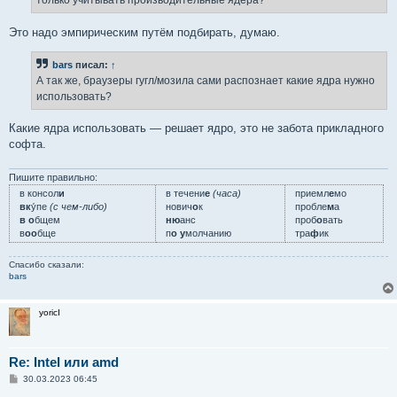
только учитывать производительные ядера?
и
е
Это надо эмпирическим путём подбирать, думаю.
bars
писал:
↑
А так же, браузеры гугл/мозила сами распознает какие ядра нужно
использовать?
Какие ядра использовать — решает ядро, это не забота прикладного
софта.
Пишите правильно:
в консол
и
в течени
е
(часа)
приемл
е
мо
вк
у́пе
(с чем-либо)
нович
о
к
пробле
м
а
в о
бщем
ню
анс
проб
о
вать
в
оо
бще
п
о у
молчанию
тра
ф
ик
Спасибо сказали:
bars
yoricI
Re: Intel или amd
С
30.03.2023 06:45
о