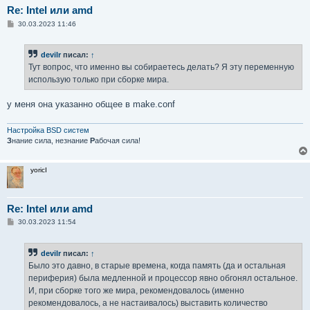
Re: Intel или amd
С
30.03.2023 11:46
о
о
б
devilr
писал:
↑
щ
е
Тут вопрос, что именно вы собираетесь делать? Я эту переменную
н
использую только при сборке мира.
и
е
у меня она указанно общее в make.conf
Настройка BSD систем
З
нание сила, незнание
Р
абочая сила!
yoricI
Re: Intel или amd
С
30.03.2023 11:54
о
о
б
devilr
писал:
↑
щ
е
Было это давно, в старые времена, когда память (да и остальная
н
периферия) была медленной и процессор явно обгонял остальное.
и
е
И, при сборке того же мира, рекомендовалось (именно
рекомендовалось, а не настаивалось) выставить количество