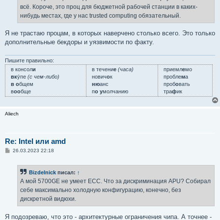
всё. Короче, это проц для бюджетной рабочей станции в каких-
нибудь местах, где у нас trusted computing обязательный.
Я не трастаю процам, в которых наверчено столько всего. Это только
дополнительные бекдоры и уязвимости по факту.
Пишите правильно:
в консол
и
в течени
е
(часа)
приемл
е
мо
вк
у́пе
(с чем-либо)
нович
о
к
пробле
м
а
в о
бщем
ню
анс
проб
о
вать
в
оо
бще
п
о у
молчанию
тра
ф
ик
Aliech
Re: Intel или amd
С
26.03.2023 22:18
о
о
б
Bizdelnick
писал:
↑
щ
е
А мой 5700GE не умеет ECC. Что за дискриминация APU? Собирал
н
себе максимально холодную конфигурацию, конечно, без
и
е
дискретной видюхи.
Я подозреваю, что это - архитектурные ограничения чипа. А точнее -