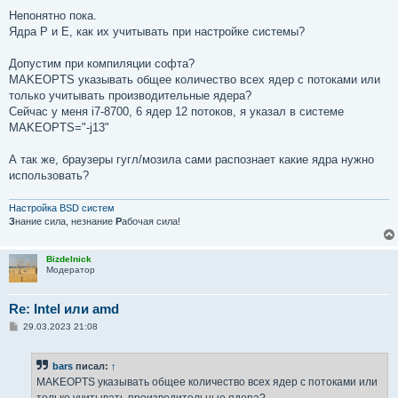
о
о
Непонятно пока.
б
Ядра P и E, как их учитывать при настройке системы?
щ
е
н
Допустим при компиляции софта?
и
е
MAKEOPTS указывать общее количество всех ядер с потоками или
только учитывать производительные ядера?
Сейчас у меня i7-8700, 6 ядер 12 потоков, я указал в системе
MAKEOPTS="-j13"
А так же, браузеры гугл/мозила сами распознает какие ядра нужно
использовать?
Настройка BSD систем
З
нание сила, незнание
Р
абочая сила!
Bizdelnick
Модератор
Re: Intel или amd
С
29.03.2023 21:08
о
о
б
bars
писал:
↑
щ
е
MAKEOPTS указывать общее количество всех ядер с потоками или
н