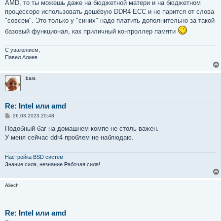
AMD, то ты можешь даже на бюджетной матери и на бюджетном
процессоре использовать дешёвую DDR4 ECC и не парится от слова
"совсем". Это только у "синих" надо платить дополнительно за такой
базовый функционал, как приличный контроллер памяти
С уважением,
Павел Алиев
bars
Re: Intel или amd
С
26.03.2023 20:48
о
о
Подобный баг на домашнем компе не столь важен.
б
У меня сейчас ddr4 проблем не наблюдаю.
щ
е
н
и
Настройка BSD систем
е
З
нание сила, незнание
Р
абочая сила!
Aliech
Re: Intel или amd