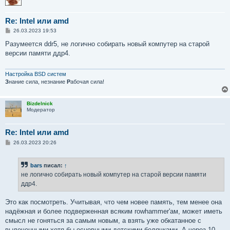
Re: Intel или amd
С
26.03.2023 19:53
о
о
Разумеется ddr5, не логично собирать новый компутер на старой
б
версии памяти ддр4.
щ
е
н
и
Настройка BSD систем
е
З
нание сила, незнание
Р
абочая сила!
Bizdelnick
Модератор
Re: Intel или amd
С
26.03.2023 20:26
о
о
б
bars
писал:
↑
щ
е
не логично собирать новый компутер на старой версии памяти
н
ддр4.
и
е
Это как посмотреть. Учитывая, что чем новее память, тем менее она
надёжная и более подверженная всяким rowhammer'ам, может иметь
смысл не гоняться за самым новым, а взять уже обкатанное с
вылеченными хотя бы основными детскими болячками. А через 10