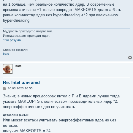
е
на 1 больше, чем реальное количество ядер. В современные
времена эти ваши +1 только навредят. MAKEOPTS должна быть
равна количеству ядер без hyper-threading и *2 при включённом
hyper-threading.
Мудрость приходит с возрастом.
Иногда возраст приходит один.
Эхо разума
Спасибо сказали:
bars
bars
Re: Intel или amd
С
30.03.2023 10:55
о
о
Значит, в новых процессорах интел с P и Е ядрами лучше тогда
б
указать MAKEOPTS с количеством производительных ядер *2,
щ
е
энергоэффективные ядра не учитывать.
н
и
Добавлено (11:13):
е
Или может всетаки учитывать энергоэффектиные ядра но без
потоков.
получим MAKEOPTS = 24