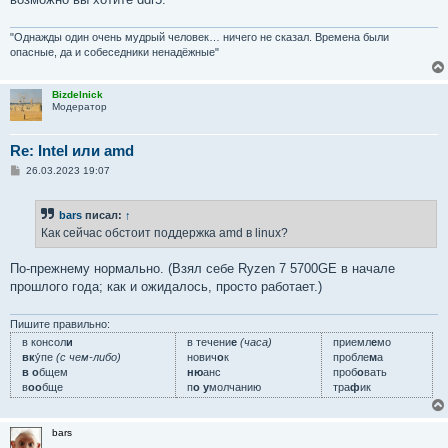
"Однажды один очень мудрый человек… ничего не сказал. Времена были
опасные, да и собеседники ненадёжные"
Bizdelnick
Модератор
Re: Intel или amd
С
26.03.2023 19:07
о
о
б
bars
писал:
↑
щ
е
Как сейчас обстоит поддержка amd в linux?
н
и
е
По-прежнему нормально. (Взял себе Ryzen 7 5700GE в начале
прошлого года; как и ожидалось, просто работает.)
Пишите правильно:
в консол
и
в течени
е
(часа)
приемл
е
мо
вк
у́пе
(с чем-либо)
нович
о
к
пробле
м
а
в о
бщем
ню
анс
проб
о
вать
в
оо
бще
п
о у
молчанию
тра
ф
ик
bars