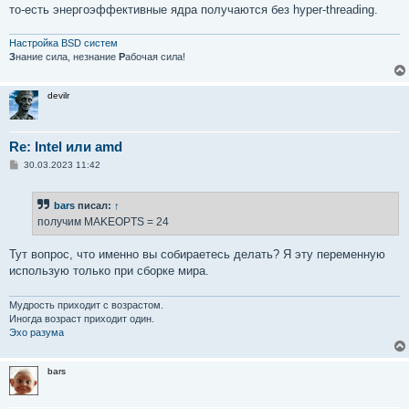
то-есть энергоэффективные ядра получаются без hyper-threading.
Настройка BSD систем
З
нание сила, незнание
Р
абочая сила!
devilr
Re: Intel или amd
С
30.03.2023 11:42
о
о
б
bars
писал:
↑
щ
е
получим MAKEOPTS = 24
н
и
е
Тут вопрос, что именно вы собираетесь делать? Я эту переменную
использую только при сборке мира.
Мудрость приходит с возрастом.
Иногда возраст приходит один.
Эхо разума
bars