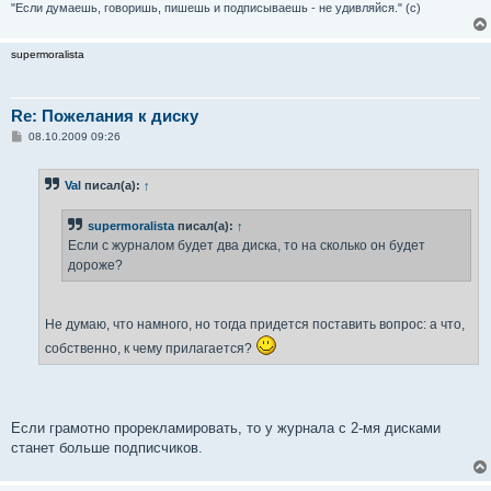
"Если думаешь, говоришь, пишешь и подписываешь - не удивляйся." (с)
supermoralista
Re: Пожелания к диску
С
08.10.2009 09:26
о
о
б
Val
писал(а):
↑
щ
е
н
supermoralista
писал(а):
↑
и
е
Если с журналом будет два диска, то на сколько он будет
дороже?
Не думаю, что намного, но тогда придется поставить вопрос: а что,
собственно, к чему прилагается?
Если грамотно прорекламировать, то у журнала с 2-мя дисками
станет больше подписчиков.