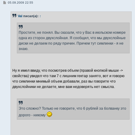
С
05.09.2009 22:55
о
о
б
Val
писал(а):
↑
щ
е
н
и
е
Простите, не понял. Вы сказали, что у Вас в июльском номере
одна из сторон двухслойная. Я сообщил, что мы двухслойные
диски не делаем по ряду причин. Причем тут симлинки - я не
знаю.
Ну я имел ввиду, что посмотрев объем (правой кнопкой мыши ->
свойства) увидел что там 7 с лишним гектар занято, вот и говорю
что симлинки мнимый объем добавали, раз вы говорите что
двухслойники не делаете, мне вам недоверять нет смысла.
Это сложно? Только не говорите, что 6 рублей за болванку это
дорого - никому