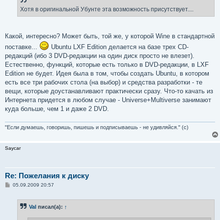
Хотя в оригинальной Убунте эта возможность присутствует....
Какой, интересно? Может быть, той же, у которой Wine в стандартной
поставке...
Ubuntu LXF Edition делается на базе трех CD-
редакций (ибо 3 DVD-редакции на один диск просто не влезет).
Естественно, функций, которые есть только в DVD-редакции, в LXF
Edition не будет. Идея была в том, чтобы создать Ubuntu, в котором
есть все три рабочих стола (на выбор) и средства разработки - те
вещи, которые доустанавливают практически сразу. Что-то качать из
Интернета придется в любом случае - Universe+Multiverse занимают
куда больше, чем 1 и даже 2 DVD.
"Если думаешь, говоришь, пишешь и подписываешь - не удивляйся." (с)
Saycar
Re: Пожелания к диску
С
05.09.2009 20:57
о
о
б
Val
писал(а):
↑
щ
е
н