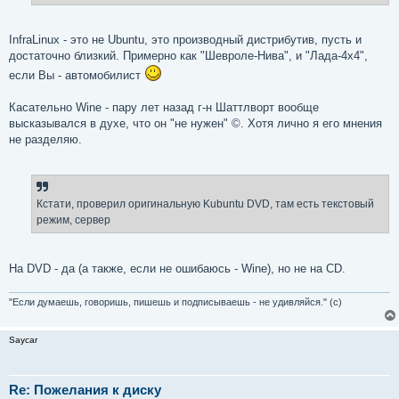
InfraLinux - это не Ubuntu, это производный дистрибутив, пусть и
достаточно близкий. Примерно как "Шевроле-Нива", и "Лада-4x4",
если Вы - автомобилист
Касательно Wine - пару лет назад г-н Шаттлворт вообще
высказывался в духе, что он "не нужен" ©. Хотя лично я его мнения
не разделяю.
Кстати, проверил оригинальную Kubuntu DVD, там есть текстовый
режим, сервер
На DVD - да (а также, если не ошибаюсь - Wine), но не на CD.
"Если думаешь, говоришь, пишешь и подписываешь - не удивляйся." (с)
Saycar
Re: Пожелания к диску