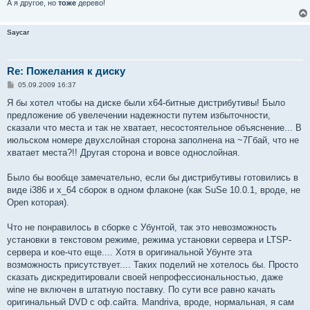
А я другое, но
тоже
дерево!
Saycar
Re: Пожелания к диску
С
05.09.2009 16:37
о
о
Я бы хотел чтобы на диске были x64-битные дистрибутивы! Было
б
предложение об увелечении надежности путем избыточности,
щ
е
сказали что места и так не хватает, несостоятельное объяснение... В
н
июльском номере двухслойная сторона заполнена на ~7Гбай, что не
и
е
хватает места?!! Другая сторона и вовсе однослойная.
Было бы вообще замечательно, если бы дистрибутивы готовились в
виде i386 и x_64 сборок в одном флаконе (как SuSe 10.0.1, вроде, не
Open которая).
Что не понравилось в сборке с Убунтой, так это невозможность
установки в текстовом режиме, режима установки сервера и LTSP-
сервера и кое-что еще.... Хотя в оригинальной Убунте эта
возможность присутствует.... Таких поделий не хотелось бы. Просто
сказать дискредитировали своей непрофессиональностью, даже
wine не включен в штатную поставку. По сути все равно качать
оригинальный DVD с оф.сайта. Mandriva, вроде, нормальная, я сам