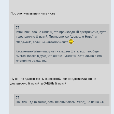
Про это чуть выше и чуть ниже
InfraLinux - это не Ubuntu, это производный дистрибутив, пусть
и достаточно близкий. Примерно как "Шевроле-Нива", и
"Лада-4x4", если Вы - автомобилист
Касательно Wine - пару лет назад г-н Шаттлворт вообще
высказывался в духе, что он "не нужен" ©. Хотя лично я его
мнения не разделяю.
Ну не так далеко как вы с автомобилям представили, он не
достаточно близкий, а ОЧЕНЬ близкий
На DVD - да (а также, если не ошибаюсь - Wine), но не на CD.