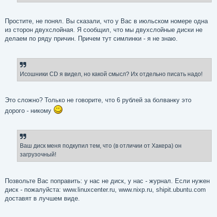
Простите, не понял. Вы сказали, что у Вас в июльском номере одна
из сторон двухслойная. Я сообщил, что мы двухслойные диски не
делаем по ряду причин. Причем тут симлинки - я не знаю.
Исошники CD я видел, но какой смысл? Их отдельно писать надо!
Это сложно? Только не говорите, что 6 рублей за болванку это
дорого - никому
Ваш диск меня подкупил тем, что (в отличии от Хакера) он
загрузочный!
Позвольте Вас поправить: у нас не диск, у нас - журнал. Если нужен
диск - пожалуйста: www.linuxcenter.ru, www.nixp.ru, shipit.ubuntu.com
доставят в лучшем виде.