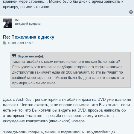
крайней мере странно.... Можно было бы диск с арчем записать к
и
е
примеру, но или что иное.....
Val
Ведущий рубрики
Re: Пожелания к диску
С
10.09.2009 16:57
о
о
б
Saycar
писал(а):
↑
щ
е
таки на гигабайт с гаком ничего полезного нельзя было найти?
н
Если учесть, что вся ваша подборка стороннего софта исключая
и
е
дистрибутив занимает едва ли 200 мегабайт, то это выглядит по
крайней мере странно.... Можно было бы диск с арчем записать к
примеру, но или что иное.....
Диск с Arch был, репозитории в гигабайт и даже на DVD уже давно не
влезают. Честно сказать, я не вполне понимаю, что Вы хотите - если
есть нечто, что Вы хотели бы видеть на DVD, просьба написать об
этом прямо. Если нет - просьба не засорять тему и писать в
обсуждение конкретного (июльского) номера.
"Если думаешь, говоришь, пишешь и подписываешь - не удивляйся." (с)