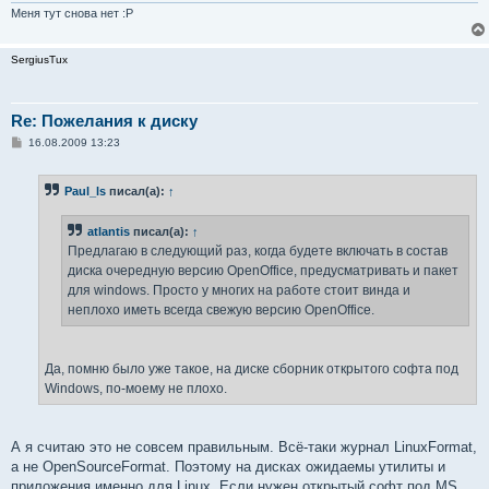
Меня тут снова нет :P
SergiusTux
Re: Пожелания к диску
С
16.08.2009 13:23
о
о
б
Paul_ls
писал(а):
↑
щ
е
н
atlantis
писал(а):
↑
и
е
Предлагаю в следующий раз, когда будете включать в состав
диска очередную версию OpenOffice, предусматривать и пакет
для windows. Просто у многих на работе стоит винда и
неплохо иметь всегда свежую версию OpenOffice.
Да, помню было уже такое, на диске сборник открытого софта под
Windows, по-моему не плохо.
А я считаю это не совсем правильным. Всё-таки журнал LinuxFormat,
а не OpenSourceFormat. Поэтому на дисках ожидаемы утилиты и
приложения именно для Linux. Если нужен открытый софт под MS