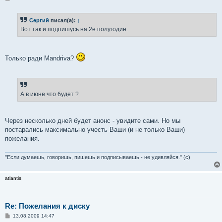
о
о
б
Сергий
писал(а):
↑
щ
е
Вот так и подпишусь на 2е полугодие.
н
и
е
Только ради Mandriva?
А в июне что будет ?
Через несколько дней будет анонс - увидите сами. Но мы
постарались максимально учесть Ваши (и не только Ваши)
пожелания.
"Если думаешь, говоришь, пишешь и подписываешь - не удивляйся." (с)
atlantis
Re: Пожелания к диску
С
13.08.2009 14:47
о