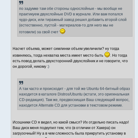
и
е
по задумке там обе стороны однослойные - мы вообще не
практикуем двухслойные DVD в журнале. Или вам попался
чудо-диск, или тиражный завод решил добавить второй слой
(естественно, пустой - материалов-то для него мы не
готовили) за свой счет
Насчет объема, может симлинки объем увеличили? ну тогда
извиняюсь, тогда нехватка места имеет место быть
. Но тогда
есть повод делать двухсторонний двухслойник и не говорите, что
он дорогой, никому :
)
А так часто и происходит - для той же Ubuntu 64-битный образ
находится в каталоге Distros/Ubuntu (кстати, это оригинальная
CD-редакция). Там же, предвосхищая Ваш следующий вопрос,
находится Alternate CD для установки в текстовом режиме.
Исошники CD я видел, но какой смысл? Их отдельно писать надо!
Ваш диск меня подкупил тем, что (в отличии от Хакера) он
загрузочный! Ну а в чем сложность была прикрутить установку в