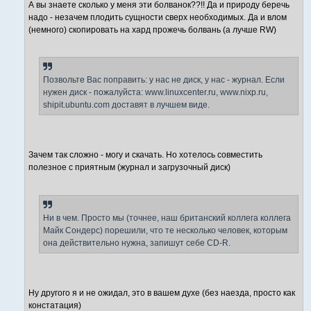
А вы знаете сколько у меня эти болванок??!! Да и природу беречь
надо - незачем плодить сущности сверх необходимых. Да и влом
(немного) скопировать на хард прожечь болвань (а лучше RW)
Позвольте Вас поправить: у нас не диск, у нас - журнал. Если
нужен диск - пожалуйста: www.linuxcenter.ru, www.nixp.ru,
shipit.ubuntu.com доставят в лучшем виде.
Зачем так сложно - могу и скачать. Но хотелось совместить
полезное с приятным (журнал и загрузочный диск)
Ни в чем. Просто мы (точнее, наш британский коллега коллега
Майк Сондерс) порешили, что те несколько человек, которым
она действительно нужна, запишут себе CD-R.
Ну другого я и не ожидал, это в вашем духе (без наезда, просто как
констатация)