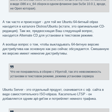
в виде i386 и x_64 сборок в одном флаконе (как SuSe 10.0.1, вроде,
не Open которая).
А так часто и происходит - для той же Ubuntu 64-битный образ
находится в каталоге Distros/Ubuntu (кстати, это оригинальная CD-
редакция). Там же, предвосхищая Ваш следующий вопрос,
находится Alternate CD для установки в текстовом режиме.
А вообще вопрос о том, чтобы выкладывать 64-битную версию
дистрибутива как основную как раз сейчас обсуждается. Смешанную
же версию имеют немногие дистрибутивы.
Что не понравилось в сборке с Убунтой, так это невозможность
установки в текстовом режиме, режима установки сервера
Ubuntu Server - это отдельный продукт, скачивается с оф. сайта в
виде самостоятельного ISO-образа. Касательно LTSP - он
добавляется одним apt-get'ом и потребляет немного трафика.