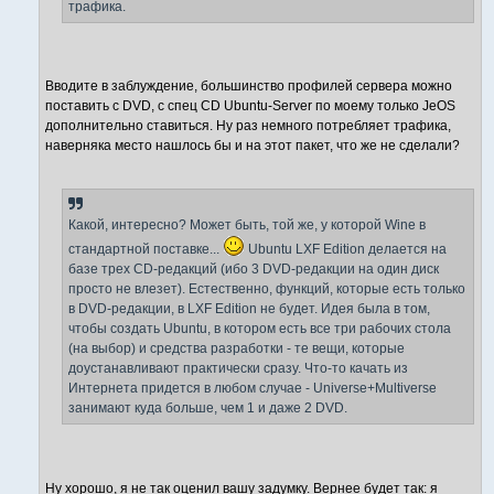
трафика.
Вводите в заблуждение, большинство профилей сервера можно
поставить с DVD, с спец CD Ubuntu-Server по моему только JeOS
дополнительно ставиться. Ну раз немного потребляет трафика,
наверняка место нашлось бы и на этот пакет, что же не сделали?
Какой, интересно? Может быть, той же, у которой Wine в
стандартной поставке...
Ubuntu LXF Edition делается на
базе трех CD-редакций (ибо 3 DVD-редакции на один диск
просто не влезет). Естественно, функций, которые есть только
в DVD-редакции, в LXF Edition не будет. Идея была в том,
чтобы создать Ubuntu, в котором есть все три рабочих стола
(на выбор) и средства разработки - те вещи, которые
доустанавливают практически сразу. Что-то качать из
Интернета придется в любом случае - Universe+Multiverse
занимают куда больше, чем 1 и даже 2 DVD.
Ну хорошо, я не так оценил вашу задумку. Вернее будет так: я