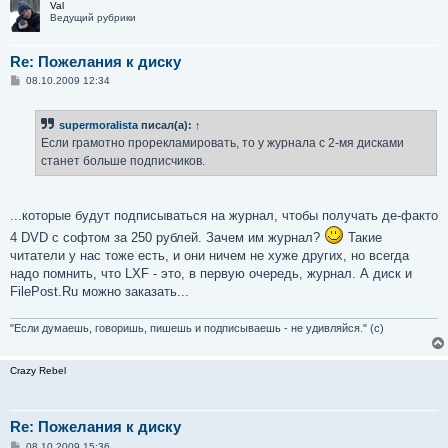
Val
Ведущий рубрики
Re: Пожелания к диску
С
08.10.2009 12:34
о
о
б
supermoralista
писал(а):
↑
щ
е
Если грамотно прорекламировать, то у журнала с 2-мя дисками
н
станет больше подписчиков.
и
е
...которые будут подписываться на журнал, чтобы получать де-факто
4 DVD с софтом за 250 рублей. Зачем им журнал?
Такие
читатели у нас тоже есть, и они ничем не хуже других, но всегда
надо помнить, что LXF - это, в первую очередь, журнал. А диск и
FilePost.Ru можно заказать...
"Если думаешь, говоришь, пишешь и подписываешь - не удивляйся." (с)
Crazy Rebel
Re: Пожелания к диску
С
08.10.2009 15:36