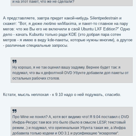
и на этот пакет, что же не сделали?
А представляете, завтра придет какой-нибудь Silentpedestrain и
скажет: "Вот, я дюже люблю wxMaxima, и пакет-то главное на пару
мегов: что же Вы его не включили в свой Ubuntu LXF Edition?" Одно
дело - качать Kubuntu только ради KDE (это добрая пара сотен
метров - я имею в виду kde-пакеты, которые нужны многим), а другое
- различные специальные запросы.
Ну хорошо, я не так оценил вашу задумку. Вернее будет так: я
подумал, что вы к дефолтной DVD Убунте добавили доп пакеты от
остальных рабочих столов.
Кстати, мысль неплохая - к 9.10 надо о ней подумать, спасибо.
Про Wine не понял? А, хотя вот видимо что! Я 9.04 поставил с DVD
Инфра-Ресурс там все это было (было в смысле LЕSP, текстовый
режим...) и подумал, что оригинальная Убунта такая же, а Инфра
добавила только кодеки и OO 3.1 и русификацию "искаропки".