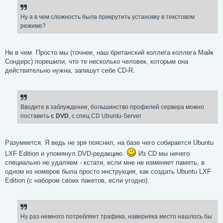
Ну а в чем сложность была прикрутить установку в текстовом
режиме?
Ни в чем. Просто мы (точнее, наш британский коллега коллега Майк
Сондерс) порешили, что те несколько человек, которым она
действительно нужна, запишут себе CD-R.
Вводите в заблуждение, большинство профилей сервера можно
поставить
с DVD
, с спец CD Ubuntu-Server
Разумеется. Я ведь не зря пояснил, на базе чего собирается Ubuntu
LXF Edition и упомянул DVD-редакцию.
Из CD мы ничего
специально не удаляем - кстати, если мне не изменяет память, в
одном из номеров была просто инструкция, как создать Ubuntu LXF
Edition (с набором своих пакетов, если угодно).
Ну раз немного потребляет трафика, наверняка место нашлось бы