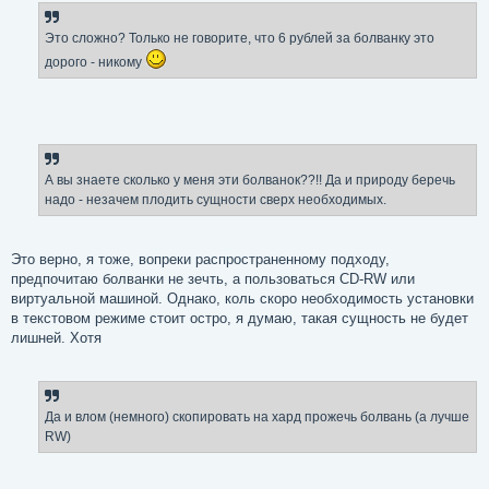
Это сложно? Только не говорите, что 6 рублей за болванку это
дорого - никому
А вы знаете сколько у меня эти болванок??!! Да и природу беречь
надо - незачем плодить сущности сверх необходимых.
Это верно, я тоже, вопреки распространенному подходу,
предпочитаю болванки не зечть, а пользоваться CD-RW или
виртуальной машиной. Однако, коль скоро необходимость установки
в текстовом режиме стоит остро, я думаю, такая сущность не будет
лишней. Хотя
Да и влом (немного) скопировать на хард прожечь болвань (а лучше
RW)