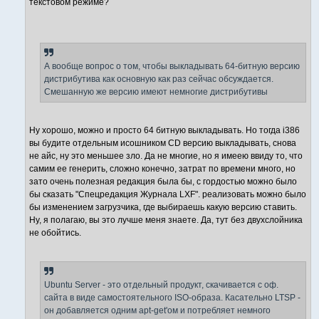
текстовом режиме?
А вообще вопрос о том, чтобы выкладывать 64-битную версию
дистрибутива как основную как раз сейчас обсуждается.
Смешанную же версию имеют немногие дистрибутивы
Ну хорошо, можно и просто 64 битную выкладывать. Но тогда i386
вы будите отдельным исошником CD версию выкладывать, снова
не айс, ну это меньшее зло. Да не многие, но я имеею ввиду то, что
самим ее генерить, сложно конечно, затрат по времени много, но
зато очень полезная редакция была бы, с гордостью можно было
бы сказать "Спецредакция Журнала LXF". реализовать можно было
бы изменением загрузчика, где выбираешь какую версию ставить.
Ну, я полагаю, вы это лучше меня знаете. Да, тут без двухслойника
не обойтись.
Ubuntu Server - это отдельный продукт, скачивается с оф.
сайта в виде самостоятельного ISO-образа. Касательно LTSP -
он добавляется одним apt-get'ом и потребляет немного