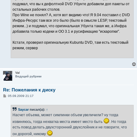
подумал, что вы к дефолтной DVD Убунте добавили доп пакеты от
остальных рабочих столов.
Про Wine не понял? А, хотя вот видимо что! Я 9.04 поставил с DVD
Инфра-Ресурс там все это было (было в смысле LЕSP, текстовый
режим...) и подумал, что оригинальная Убунта такая же, а Инфра
добавила только кодеки и OO 3.1 и русификацию "искаропки".
Кстати, проверил оригинальную Kubuntu DVD, там есть текстовый
режим, сервер
Val
Ведущий рубрики
Re: Пожелания к диску
С
05.09.2009 21:17
о
о
б
Saycar
писал(а):
↑
щ
е
Насчет объема, может симлинки объем увеличили? ну тогда
н
и
извиняюсь, тогда нехватка места имеет место быть
. Но тогда
е
есть повод делать двухсторонний двухслойник и не говорите, что
он дорогой, никому