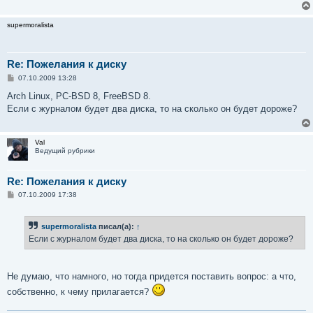
supermoralista
Re: Пожелания к диску
С
07.10.2009 13:28
о
о
Arch Linux, PC-BSD 8, FreeBSD 8.
б
Если с журналом будет два диска, то на сколько он будет дороже?
щ
е
н
и
Val
е
Ведущий рубрики
Re: Пожелания к диску
С
07.10.2009 17:38
о
о
б
supermoralista
писал(а):
↑
щ
е
Если с журналом будет два диска, то на сколько он будет дороже?
н
и
е
Не думаю, что намного, но тогда придется поставить вопрос: а что,
собственно, к чему прилагается?