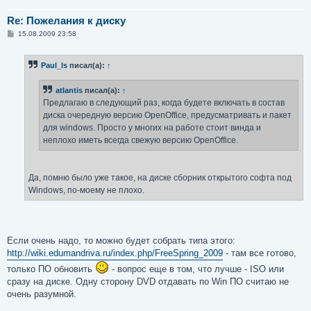
Re: Пожелания к диску
С
15.08.2009 23:58
о
о
б
Paul_ls
писал(а):
↑
щ
е
н
atlantis
писал(а):
↑
и
е
Предлагаю в следующий раз, когда будете включать в состав
диска очередную версию OpenOffice, предусматривать и пакет
для windows. Просто у многих на работе стоит винда и
неплохо иметь всегда свежую версию OpenOffice.
Да, помню было уже такое, на диске сборник открытого софта под
Windows, по-моему не плохо.
Если очень надо, то можно будет собрать типа этого:
http://wiki.edumandriva.ru/index.php/FreeSpring_2009
- там все готово,
только ПО обновить
- вопрос еще в том, что лучше - ISO или
сразу на диске. Одну сторону DVD отдавать по Win ПО считаю не
очень разумной.