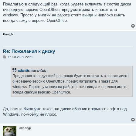
о
Предлагаю в следующий раз, когда будете включать в состав диска
б
очередную версию OpenOffice, предусматривать и пакет для
щ
е
windows. Просто у многих на работе стоит винда и неплохо иметь
н
всегда свежую версию OpenOffice.
и
е
Paul_ls
Re: Пожелания к диску
С
15.08.2009 22:59
о
о
б
atlantis
писал(а):
↑
щ
е
Предлагаю в следующий раз, когда будете включать в состав диска
н
очередную версию OpenOffice, предусматривать и пакет для
и
е
windows. Просто у многих на работе стоит винда и неплохо иметь
всегда свежую версию OpenOffice.
Да, помню было уже такое, на диске сборник открытого софта под
Windows, по-моему не плохо.
akdengi