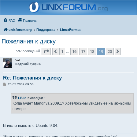
FAQ
Правила
unixforum.org
Поддержка
LinuxFormat
Пожелания к диску
Страница
19
из
20
1
16
17
18
19
20
Пред.
След.
597 сообщений
…
Val
Ведущий рубрики
Re: Пожелания к диску
С
25.05.2009 09:50
о
о
б
LBild
писал(а):
↑
щ
е
Когда будет Mandriva 2009.1? Хотелось-бы увидеть ее на июньском
н
номере.
и
е
В июле вместе с Ubuntu 9.04.
"Если думаешь, говоришь, пишешь и подписываешь - не удивляйся." (с)