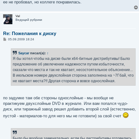
ее не пробовал, но коллеге понравилась.
Val
Ведущий рубрики
Re: Пожелания к диску
С
05.09.2009 18:24
о
о
б
Saycar
писал(а):
↑
щ
е
Я бы хотел чтобы на диске были x64-битные дистрибутивы! Было
н
предложение об увелечении надежности путем избыточности,
и
е
сказали что места и так не хватает, несостоятельное объяснение...
В июльском номере двухслойная сторона заполнена на ~7Гбай, что
не хватает места?!! Другая сторона и вовсе однослойная.
по задумке там обе стороны однослойные - мы вообще не
практикуем двухслойные DVD в журнале. Или вам попался чудо-
диск, или тиражный завод решил добавить второй слой (естественно,
пустой - материалов-то для него мы не готовили) за свой счет
Было бы вообще замечательно, если бы дистрибутивы готовились