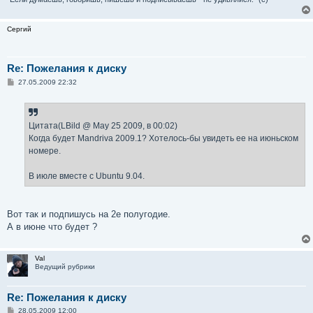
Сергий
Re: Пожелания к диску
С
27.05.2009 22:32
о
о
б
щ
е
Цитата(LBild @ May 25 2009, в 00:02)
н
Когда будет Mandriva 2009.1? Хотелось-бы увидеть ее на июньском
и
е
номере.
В июле вместе с Ubuntu 9.04.
Вот так и подпишусь на 2е полугодие.
А в июне что будет ?
Val
Ведущий рубрики
Re: Пожелания к диску
С
28.05.2009 12:00