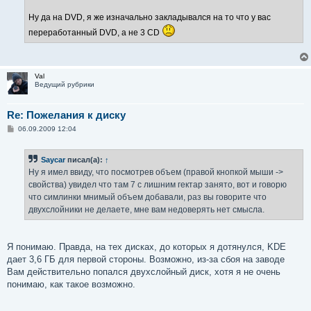
Ну да на DVD, я же изначально закладывался на то что у вас
переработанный DVD, а не 3 CD
Val
Ведущий рубрики
Re: Пожелания к диску
С
06.09.2009 12:04
о
о
б
Saycar
писал(а):
↑
щ
е
Ну я имел ввиду, что посмотрев объем (правой кнопкой мыши ->
н
свойства) увидел что там 7 с лишним гектар занято, вот и говорю
и
е
что симлинки мнимый объем добавали, раз вы говорите что
двухслойники не делаете, мне вам недоверять нет смысла.
Я понимаю. Правда, на тех дисках, до которых я дотянулся, KDE
дает 3,6 ГБ для первой стороны. Возможно, из-за сбоя на заводе
Вам действительно попался двухслойный диск, хотя я не очень
понимаю, как такое возможно.