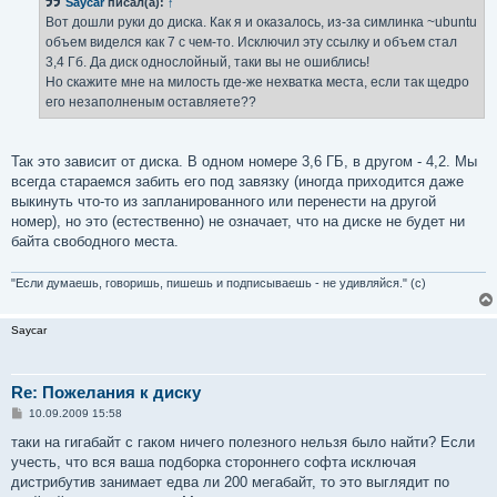
Saycar
писал(а):
↑
щ
е
Вот дошли руки до диска. Как я и оказалось, из-за симлинка ~ubuntu
н
объем виделся как 7 с чем-то. Исключил эту ссылку и объем стал
и
е
3,4 Гб. Да диск однослойный, таки вы не ошиблись!
Но скажите мне на милость где-же нехватка места, если так щедро
его незаполненым оставляете??
Так это зависит от диска. В одном номере 3,6 ГБ, в другом - 4,2. Мы
всегда стараемся забить его под завязку (иногда приходится даже
выкинуть что-то из запланированного или перенести на другой
номер), но это (естественно) не означает, что на диске не будет ни
байта свободного места.
"Если думаешь, говоришь, пишешь и подписываешь - не удивляйся." (с)
Saycar
Re: Пожелания к диску
С
10.09.2009 15:58
о
о
таки на гигабайт с гаком ничего полезного нельзя было найти? Если
б
учесть, что вся ваша подборка стороннего софта исключая
щ
е
дистрибутив занимает едва ли 200 мегабайт, то это выглядит по
н