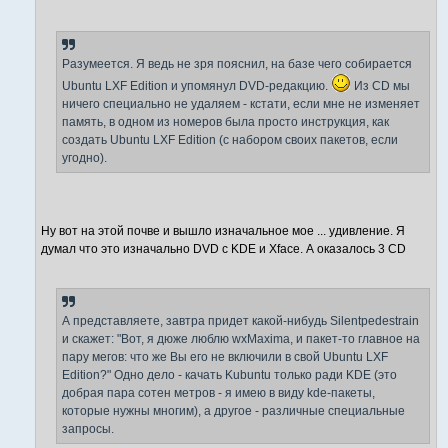
Разумеется. Я ведь не зря пояснил, на базе чего собирается
Ubuntu LXF Edition и упомянул DVD-редакцию.
Из CD мы
ничего специально не удаляем - кстати, если мне не изменяет
память, в одном из номеров была просто инструкция, как
создать Ubuntu LXF Edition (с набором своих пакетов, если
угодно).
Ну вот на этой почве и вышло изначальное мое ... удивление. Я
думал что это изначально DVD с KDE и Xface. А оказалось 3 CD
А представляете, завтра придет какой-нибудь Silentpedestrain
и скажет: "Вот, я дюже люблю wxMaxima, и пакет-то главное на
пару мегов: что же Вы его не включили в свой Ubuntu LXF
Edition?" Одно дело - качать Kubuntu только ради KDE (это
добрая пара сотен метров - я имею в виду kde-пакеты,
которые нужны многим), а другое - различные специальные
запросы.