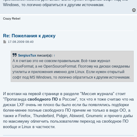
Windows, то логично обратиться к другим источникам.
Crazy Rebel
Re: Пожелания к диску
С
17.08.2009 08:40
о
о
б
SergiusTux
писал(а):
↑
щ
е
А я считаю это не совсем правильным. Всё-таки журнал
н
LinuxFormat, а не OpenSourceFormat. Поэтому на дисках ожидаемы
и
е
утилиты и приложения именно для Linux. Если нужен открытый
софт под MS Windows, то логично обратиться к другим источникам.
И всетаки на первой странице в разделе "Миссия журнала" стоит
"Пропаганда
свободного ПО
в России", тск что я тоже считаю что на
дисках LXF очень не плохо бы было если бы появлялись подборки
более-менее полные свободного ПО причем не только в виде ОО, а
также и Firefox, Thunderbird, Pidgin, Abiword, Gnumeric и прочего дабы
по максимуму облегчить пользователям переход на свободное ПО
вообще и Linux в частности.