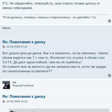
P.S. Не обрамляйте, пожалуйста, свои ответы тегами цитаты от
имени собеседника.
"Если думаешь, говоришь, пишешь и подписываешь - не удивляйся." (с)
Saycar
Re: Пожелания к диску
С
10.09.2009 07:22
о
о
Вот дошли руки до диска. Как я и оказалось, из-за симлинка ~ubuntu
б
объем виделся как 7 с чем-то. Исключил эту ссылку и объем стал
щ
е
3,4 Гб. Да диск однослойный, таки вы не ошиблись!
н
Но скажите мне на милость где-же нехватка места, если так щедро
и
е
его незаполненым оставляете??
Val
Ведущий рубрики
Re: Пожелания к диску
С
10.09.2009 10:20
о
о
б