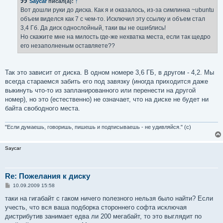
Saycar
писал(а):
↑
щ
е
Вот дошли руки до диска. Как я и оказалось, из-за симлинка ~ubuntu
н
объем виделся как 7 с чем-то. Исключил эту ссылку и объем стал
и
е
3,4 Гб. Да диск однослойный, таки вы не ошиблись!
Но скажите мне на милость где-же нехватка места, если так щедро
его незаполненым оставляете??
Так это зависит от диска. В одном номере 3,6 ГБ, в другом - 4,2. Мы
всегда стараемся забить его под завязку (иногда приходится даже
выкинуть что-то из запланированного или перенести на другой
номер), но это (естественно) не означает, что на диске не будет ни
байта свободного места.
"Если думаешь, говоришь, пишешь и подписываешь - не удивляйся." (с)
Saycar
Re: Пожелания к диску
С
10.09.2009 15:58
о
о
таки на гигабайт с гаком ничего полезного нельзя было найти? Если
б
учесть, что вся ваша подборка стороннего софта исключая
щ
е
дистрибутив занимает едва ли 200 мегабайт, то это выглядит по
н