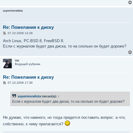
supermoralista
Re: Пожелания к диску
С
07.10.2009 13:28
о
о
Arch Linux, PC-BSD 8, FreeBSD 8.
б
Если с журналом будет два диска, то на сколько он будет дороже?
щ
е
н
и
Val
е
Ведущий рубрики
Re: Пожелания к диску
С
07.10.2009 17:38
о
о
б
supermoralista
писал(а):
↑
щ
е
Если с журналом будет два диска, то на сколько он будет дороже?
н
и
е
Не думаю, что намного, но тогда придется поставить вопрос: а что,
собственно, к чему прилагается?