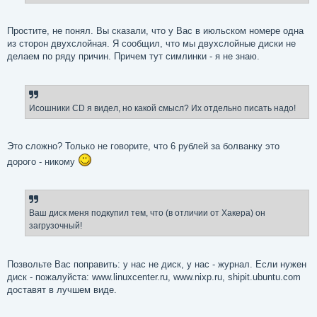
Простите, не понял. Вы сказали, что у Вас в июльском номере одна
из сторон двухслойная. Я сообщил, что мы двухслойные диски не
делаем по ряду причин. Причем тут симлинки - я не знаю.
Исошники CD я видел, но какой смысл? Их отдельно писать надо!
Это сложно? Только не говорите, что 6 рублей за болванку это
дорого - никому
Ваш диск меня подкупил тем, что (в отличии от Хакера) он
загрузочный!
Позвольте Вас поправить: у нас не диск, у нас - журнал. Если нужен
диск - пожалуйста: www.linuxcenter.ru, www.nixp.ru, shipit.ubuntu.com
доставят в лучшем виде.