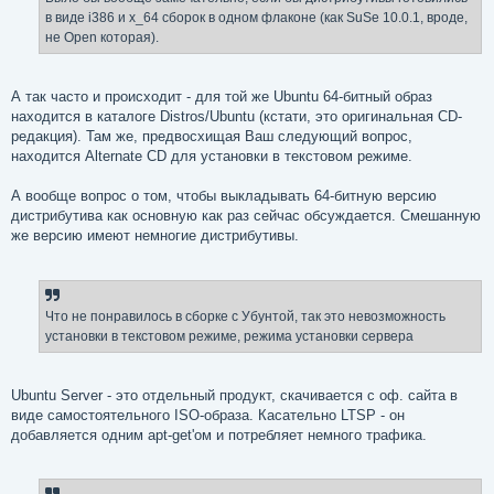
в виде i386 и x_64 сборок в одном флаконе (как SuSe 10.0.1, вроде,
не Open которая).
А так часто и происходит - для той же Ubuntu 64-битный образ
находится в каталоге Distros/Ubuntu (кстати, это оригинальная CD-
редакция). Там же, предвосхищая Ваш следующий вопрос,
находится Alternate CD для установки в текстовом режиме.
А вообще вопрос о том, чтобы выкладывать 64-битную версию
дистрибутива как основную как раз сейчас обсуждается. Смешанную
же версию имеют немногие дистрибутивы.
Что не понравилось в сборке с Убунтой, так это невозможность
установки в текстовом режиме, режима установки сервера
Ubuntu Server - это отдельный продукт, скачивается с оф. сайта в
виде самостоятельного ISO-образа. Касательно LTSP - он
добавляется одним apt-get'ом и потребляет немного трафика.