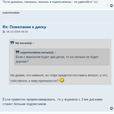
"Если думаешь, говоришь, пишешь и подписываешь - не удивляйся." (с)
supermoralista
Re: Пожелания к диску
С
08.10.2009 09:26
о
о
б
Val
писал(а):
↑
щ
е
н
supermoralista
писал(а):
↑
и
е
Если с журналом будет два диска, то на сколько он будет
дороже?
Не думаю, что намного, но тогда придется поставить вопрос: а что,
собственно, к чему прилагается?
Если грамотно прорекламировать, то у журнала с 2-мя дисками
станет больше подписчиков.