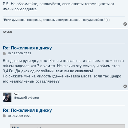
P.S. Не обрамляйте, пожалуйста, свои ответы тегами цитаты от
имени собеседника.
"Если думаешь, говоришь, пишешь и подписываешь - не удивляйся." (с)
Saycar
Re: Пожелания к диску
С
10.09.2009 07:22
о
о
Вот дошли руки до диска. Как я и оказалось, из-за симлинка ~ubuntu
б
объем виделся как 7 с чем-то. Исключил эту ссылку и объем стал
щ
е
3,4 Гб. Да диск однослойный, таки вы не ошиблись!
н
Но скажите мне на милость где-же нехватка места, если так щедро
и
е
его незаполненым оставляете??
Val
Ведущий рубрики
Re: Пожелания к диску
С
10.09.2009 10:20
о
о
б