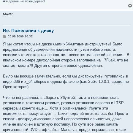
А я другое, но
тоже
дерево!
Saycar
Re: Пожелания к диску
С
05.09.2009 16:37
о
о
Я бы хотел чтобы на диске были x64-битные дистрибутивы! Было
б
предложение об увелечении надежности путем избыточности,
щ
е
сказали что места и так не хватает, несостоятельное объяснение... В
н
июльском номере двухслойная сторона заполнена на ~7Гбай, что не
и
е
хватает места?!! Другая сторона и вовсе однослойная.
Было бы вообще замечательно, если бы дистрибутивы готовились в
виде i386 и x_64 сборок в одном флаконе (как SuSe 10.0.1, вроде, не
Open которая).
Что не понравилось в сборке с Убунтой, так это невозможность
установки в текстовом режиме, режима установки сервера и LTSP-
сервера и кое-что еще.... Хотя в оригинальной Убунте эта
возможность присутствует.... Таких поделий не хотелось бы. Просто
сказать дискредитировали своей непрофессиональностью, даже
wine не включен в штатную поставку. По сути все равно качать
оригинальный DVD с оф.сайта. Mandriva, вроде, нормальная, я сам