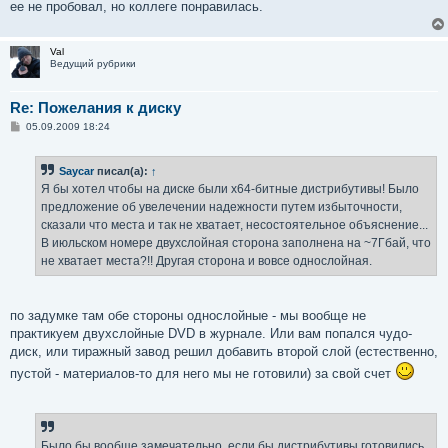
ее не пробовал, но коллеге понравилась.
Val
Ведущий рубрики
Re: Пожелания к диску
С
05.09.2009 18:24
о
о
б
Saycar
писал(а):
↑
щ
е
Я бы хотел чтобы на диске были x64-битные дистрибутивы! Было
н
предложение об увелечении надежности путем избыточности,
и
е
сказали что места и так не хватает, несостоятельное объяснение...
В июльском номере двухслойная сторона заполнена на ~7Гбай, что
не хватает места?!! Другая сторона и вовсе однослойная.
по задумке там обе стороны однослойные - мы вообще не
практикуем двухслойные DVD в журнале. Или вам попался чудо-
диск, или тиражный завод решил добавить второй слой (естественно,
пустой - материалов-то для него мы не готовили) за свой счет
Было бы вообще замечательно, если бы дистрибутивы готовились