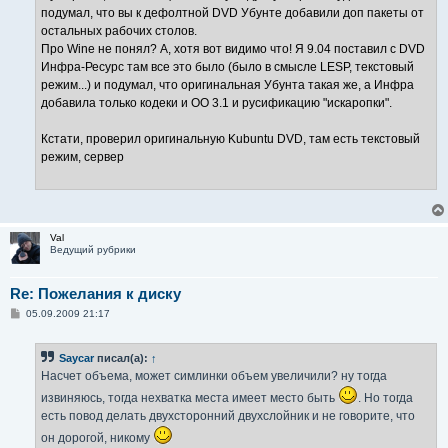
подумал, что вы к дефолтной DVD Убунте добавили доп пакеты от
остальных рабочих столов.
Про Wine не понял? А, хотя вот видимо что! Я 9.04 поставил с DVD
Инфра-Ресурс там все это было (было в смысле LЕSP, текстовый
режим...) и подумал, что оригинальная Убунта такая же, а Инфра
добавила только кодеки и OO 3.1 и русификацию "искаропки".
Кстати, проверил оригинальную Kubuntu DVD, там есть текстовый
режим, сервер
Val
Ведущий рубрики
Re: Пожелания к диску
С
05.09.2009 21:17
о
о
б
Saycar
писал(а):
↑
щ
е
Насчет объема, может симлинки объем увеличили? ну тогда
н
и
извиняюсь, тогда нехватка места имеет место быть
. Но тогда
е
есть повод делать двухсторонний двухслойник и не говорите, что
он дорогой, никому