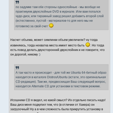
и
е
по задумке там обе стороны однослойные - мы вообще не
практикуем двухслойные DVD в журнале. Или вам попался
чудо-диск, или тиражный завод решил добавить второй слой
(естественно, пустой - материалов-то для него мы не
готовили) за свой счет
Насчет объема, может симлинки объем увеличили? ну тогда
извиняюсь, тогда нехватка места имеет место быть
. Но тогда
есть повод делать двухсторонний двухслойник и не говорите, что
он дорогой, никому :
)
А так часто и происходит - для той же Ubuntu 64-битный образ
находится в каталоге Distros/Ubuntu (кстати, это оригинальная
CD-редакция). Там же, предвосхищая Ваш следующий вопрос,
находится Alternate CD для установки в текстовом режиме.
Исошники CD я видел, но какой смысл? Их отдельно писать надо!
Ваш диск меня подкупил тем, что (в отличии от Хакера) он
загрузочный! Ну а в чем сложность была прикрутить установку в