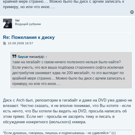
крайней мере странно.... Можно было бы диск с арчем записать к
и
е
примеру, но или что иное.....
Val
Ведущий рубрики
Re: Пожелания к диску
С
10.09.2009 16:57
о
о
б
Saycar
писал(а):
↑
щ
е
таки на гигабайт с гаком ничего полезного нельзя было найти?
н
Если учесть, что вся ваша подборка стороннего софта исключая
и
е
дистрибутив занимает едва ли 200 мегабайт, то это выглядит по
крайней мере странно.... Можно было бы диск с арчем записать к
примеру, но или что иное.....
Диск с Arch был, репозитории в гигабайт и даже на DVD уже давно не
влезают. Честно сказать, я не вполне понимаю, что Вы хотите - если
есть нечто, что Вы хотели бы видеть на DVD, просьба написать об
этом прямо. Если нет - просьба не засорять тему и писать в
обсуждение конкретного (июльского) номера.
"Если думаешь, говоришь, пишешь и подписываешь - не удивляйся." (с)