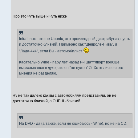
Про это чуть выше и чуть ниже
InfraLinux - это не Ubuntu, это производный дистрибутив, пусть
и достаточно близкий. Примерно как "Шевроле-Нива", и
"Лада-4x4", если Вы - автомобилист
Касательно Wine - пару лет назад г-н Шаттлворт вообще
высказывался в духе, что он "не нужен" ©. Хотя лично я его
мнения не разделяю.
Ну не так далеко как вы с автомобилям представили, он не
достаточно близкий, а ОЧЕНЬ близкий
На DVD - да (а также, если не ошибаюсь - Wine), но не на CD.