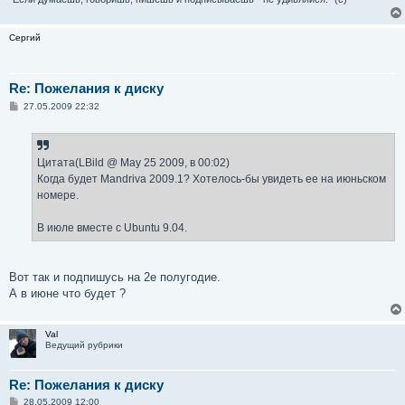
Сергий
Re: Пожелания к диску
С
27.05.2009 22:32
о
о
б
щ
е
Цитата(LBild @ May 25 2009, в 00:02)
н
Когда будет Mandriva 2009.1? Хотелось-бы увидеть ее на июньском
и
е
номере.
В июле вместе с Ubuntu 9.04.
Вот так и подпишусь на 2е полугодие.
А в июне что будет ?
Val
Ведущий рубрики
Re: Пожелания к диску
С
28.05.2009 12:00