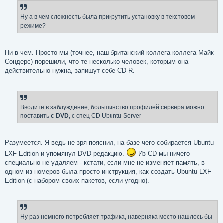
Ну а в чем сложность была прикрутить установку в текстовом
режиме?
Ни в чем. Просто мы (точнее, наш британский коллега коллега Майк
Сондерс) порешили, что те несколько человек, которым она
действительно нужна, запишут себе CD-R.
Вводите в заблуждение, большинство профилей сервера можно
поставить
с DVD
, с спец CD Ubuntu-Server
Разумеется. Я ведь не зря пояснил, на базе чего собирается Ubuntu
LXF Edition и упомянул DVD-редакцию.
Из CD мы ничего
специально не удаляем - кстати, если мне не изменяет память, в
одном из номеров была просто инструкция, как создать Ubuntu LXF
Edition (с набором своих пакетов, если угодно).
Ну раз немного потребляет трафика, наверняка место нашлось бы