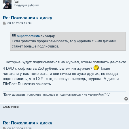
Val
Ведущий рубрики
Re: Пожелания к диску
С
08.10.2009 12:34
о
о
б
supermoralista
писал(а):
↑
щ
е
Если грамотно прорекламировать, то у журнала с 2-мя дисками
н
станет больше подписчиков.
и
е
...которые будут подписываться на журнал, чтобы получать де-факто
4 DVD с софтом за 250 рублей. Зачем им журнал?
Такие
читатели у нас тоже есть, и они ничем не хуже других, но всегда
надо помнить, что LXF - это, в первую очередь, журнал. А диск и
FilePost.Ru можно заказать...
"Если думаешь, говоришь, пишешь и подписываешь - не удивляйся." (с)
Crazy Rebel
Re: Пожелания к диску
С
08.10.2009 15:36