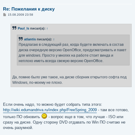
Re: Пожелания к диску
С
15.08.2009 23:58
о
о
б
Paul_ls
писал(а):
↑
щ
е
н
atlantis
писал(а):
↑
и
е
Предлагаю в следующий раз, когда будете включать в состав
диска очередную версию OpenOffice, предусматривать и пакет
для windows. Просто у многих на работе стоит винда и
неплохо иметь всегда свежую версию OpenOffice.
Да, помню было уже такое, на диске сборник открытого софта под
Windows, по-моему не плохо.
Если очень надо, то можно будет собрать типа этого:
http://wiki.edumandriva.ru/index.php/FreeSpring_2009
- там все готово,
только ПО обновить
- вопрос еще в том, что лучше - ISO или
сразу на диске. Одну сторону DVD отдавать по Win ПО считаю не
очень разумной.