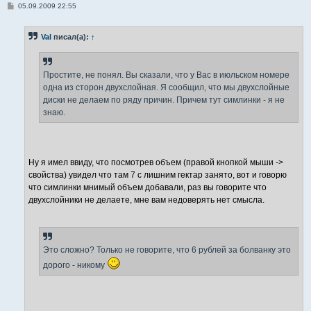
С
05.09.2009 22:55
о
о
б
Val
писал(а):
↑
щ
е
н
и
е
Простите, не понял. Вы сказали, что у Вас в июльском номере
одна из сторон двухслойная. Я сообщил, что мы двухслойные
диски не делаем по ряду причин. Причем тут симлинки - я не
знаю.
Ну я имел ввиду, что посмотрев объем (правой кнопкой мыши ->
свойства) увидел что там 7 с лишним гектар занято, вот и говорю
что симлинки мнимый объем добавали, раз вы говорите что
двухслойники не делаете, мне вам недоверять нет смысла.
Это сложно? Только не говорите, что 6 рублей за болванку это
дорого - никому