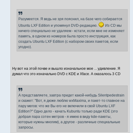
Разумеется. Я ведь не зря пояснил, на базе чего собирается
Ubuntu LXF Edition и упомянул DVD-редакцию.
Из CD мы
ничего специально не удаляем - кстати, если мне не изменяет
память, в одном из номеров была просто инструкция, как
создать Ubuntu LXF Edition (с набором своих пакетов, если
угодно).
Ну вот на этой почве и вышло изначальное мое ... удивление. Я
думал что это изначально DVD с KDE и Xface. А оказалось 3 CD
А представляете, завтра придет какой-нибудь Silentpedestrain
и скажет: "Вот, я дюже люблю wxMaxima, и пакет-то главное на
пару мегов: что же Вы его не включили в свой Ubuntu LXF
Edition?" Одно дело - качать Kubuntu только ради KDE (это
добрая пара сотен метров - я имею в виду kde-пакеты,
которые нужны многим), а другое - различные специальные
запросы.