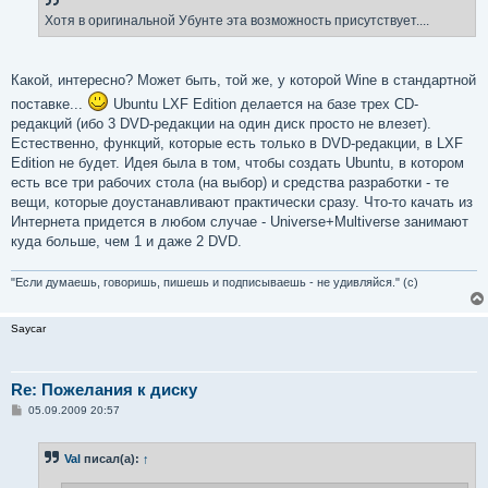
Хотя в оригинальной Убунте эта возможность присутствует....
Какой, интересно? Может быть, той же, у которой Wine в стандартной
поставке...
Ubuntu LXF Edition делается на базе трех CD-
редакций (ибо 3 DVD-редакции на один диск просто не влезет).
Естественно, функций, которые есть только в DVD-редакции, в LXF
Edition не будет. Идея была в том, чтобы создать Ubuntu, в котором
есть все три рабочих стола (на выбор) и средства разработки - те
вещи, которые доустанавливают практически сразу. Что-то качать из
Интернета придется в любом случае - Universe+Multiverse занимают
куда больше, чем 1 и даже 2 DVD.
"Если думаешь, говоришь, пишешь и подписываешь - не удивляйся." (с)
Saycar
Re: Пожелания к диску
С
05.09.2009 20:57
о
о
б
Val
писал(а):
↑
щ
е
н