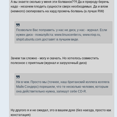
А вы знаете сколько у меня эти болванок??!! Да и природу беречь
надо - незачем плодить сущности сверх необходимых. Да и влом
(немного) скопировать на хард прожечь болвань (а лучше RW)
Позвольте Вас поправить: у нас не диск, у нас - журнал. Если
нужен диск - пожалуйста: www.linuxcenter.ru, www.nixp.ru,
shipit.ubuntu.com доставят в лучшем виде.
Зачем так сложно - могу и скачать. Но хотелось совместить
полезное с приятным (журнал и загрузочный диск)
Ни в чем. Просто мы (точнее, наш британский коллега коллега
Майк Сондерс) порешили, что те несколько человек, которым
она действительно нужна, запишут себе CD-R.
Ну другого я и не ожидал, это в вашем духе (без наезда, просто как
констатация)