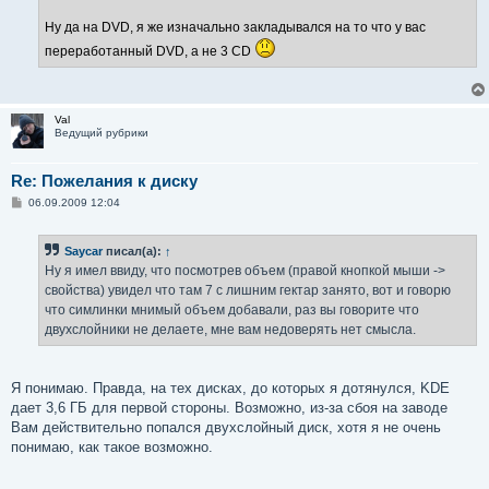
Ну да на DVD, я же изначально закладывался на то что у вас
переработанный DVD, а не 3 CD
Val
Ведущий рубрики
Re: Пожелания к диску
С
06.09.2009 12:04
о
о
б
Saycar
писал(а):
↑
щ
е
Ну я имел ввиду, что посмотрев объем (правой кнопкой мыши ->
н
свойства) увидел что там 7 с лишним гектар занято, вот и говорю
и
е
что симлинки мнимый объем добавали, раз вы говорите что
двухслойники не делаете, мне вам недоверять нет смысла.
Я понимаю. Правда, на тех дисках, до которых я дотянулся, KDE
дает 3,6 ГБ для первой стороны. Возможно, из-за сбоя на заводе
Вам действительно попался двухслойный диск, хотя я не очень
понимаю, как такое возможно.