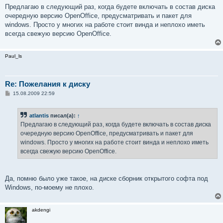
о
Предлагаю в следующий раз, когда будете включать в состав диска
б
очередную версию OpenOffice, предусматривать и пакет для
щ
е
windows. Просто у многих на работе стоит винда и неплохо иметь
н
всегда свежую версию OpenOffice.
и
е
Paul_ls
Re: Пожелания к диску
С
15.08.2009 22:59
о
о
б
atlantis
писал(а):
↑
щ
е
Предлагаю в следующий раз, когда будете включать в состав диска
н
очередную версию OpenOffice, предусматривать и пакет для
и
е
windows. Просто у многих на работе стоит винда и неплохо иметь
всегда свежую версию OpenOffice.
Да, помню было уже такое, на диске сборник открытого софта под
Windows, по-моему не плохо.
akdengi