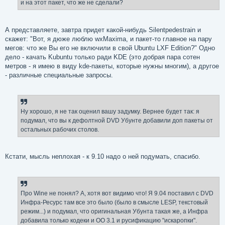
и на этот пакет, что же не сделали?
А представляете, завтра придет какой-нибудь Silentpedestrain и
скажет: "Вот, я дюже люблю wxMaxima, и пакет-то главное на пару
мегов: что же Вы его не включили в свой Ubuntu LXF Edition?" Одно
дело - качать Kubuntu только ради KDE (это добрая пара сотен
метров - я имею в виду kde-пакеты, которые нужны многим), а другое
- различные специальные запросы.
Ну хорошо, я не так оценил вашу задумку. Вернее будет так: я
подумал, что вы к дефолтной DVD Убунте добавили доп пакеты от
остальных рабочих столов.
Кстати, мысль неплохая - к 9.10 надо о ней подумать, спасибо.
Про Wine не понял? А, хотя вот видимо что! Я 9.04 поставил с DVD
Инфра-Ресурс там все это было (было в смысле LЕSP, текстовый
режим...) и подумал, что оригинальная Убунта такая же, а Инфра
добавила только кодеки и OO 3.1 и русификацию "искаропки".