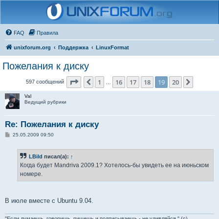
FAQ
Правила
unixforum.org
Поддержка
LinuxFormat
Пожелания к диску
Страница
19
из
20
1
16
17
18
19
20
Пред.
След.
597 сообщений
…
Val
Ведущий рубрики
Re: Пожелания к диску
С
25.05.2009 09:50
о
о
б
LBild
писал(а):
↑
щ
е
Когда будет Mandriva 2009.1? Хотелось-бы увидеть ее на июньском
н
номере.
и
е
В июле вместе с Ubuntu 9.04.
"Если думаешь, говоришь, пишешь и подписываешь - не удивляйся." (с)