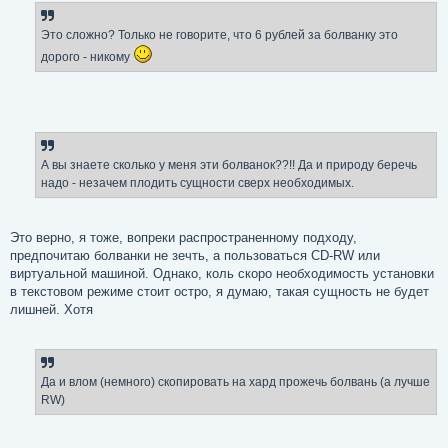
Это сложно? Только не говорите, что 6 рублей за болванку это
дорого - никому
А вы знаете сколько у меня эти болванок??!! Да и природу беречь
надо - незачем плодить сущности сверх необходимых.
Это верно, я тоже, вопреки распространенному подходу,
предпочитаю болванки не зечть, а пользоваться CD-RW или
виртуальной машиной. Однако, коль скоро необходимость установки
в текстовом режиме стоит остро, я думаю, такая сущность не будет
лишней. Хотя
Да и влом (немного) скопировать на хард прожечь болвань (а лучше
RW)