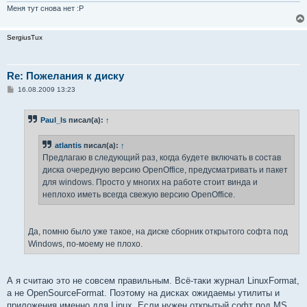
Меня тут снова нет :P
SergiusTux
Re: Пожелания к диску
С
16.08.2009 13:23
о
о
б
Paul_ls
писал(а):
↑
щ
е
н
atlantis
писал(а):
↑
и
е
Предлагаю в следующий раз, когда будете включать в состав
диска очередную версию OpenOffice, предусматривать и пакет
для windows. Просто у многих на работе стоит винда и
неплохо иметь всегда свежую версию OpenOffice.
Да, помню было уже такое, на диске сборник открытого софта под
Windows, по-моему не плохо.
А я считаю это не совсем правильным. Всё-таки журнал LinuxFormat,
а не OpenSourceFormat. Поэтому на дисках ожидаемы утилиты и
приложения именно для Linux. Если нужен открытый софт под MS