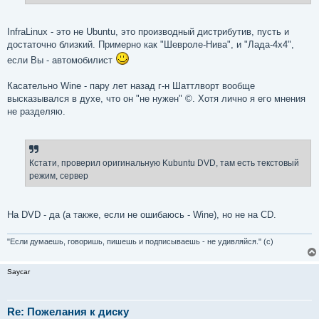
InfraLinux - это не Ubuntu, это производный дистрибутив, пусть и
достаточно близкий. Примерно как "Шевроле-Нива", и "Лада-4x4",
если Вы - автомобилист
Касательно Wine - пару лет назад г-н Шаттлворт вообще
высказывался в духе, что он "не нужен" ©. Хотя лично я его мнения
не разделяю.
Кстати, проверил оригинальную Kubuntu DVD, там есть текстовый
режим, сервер
На DVD - да (а также, если не ошибаюсь - Wine), но не на CD.
"Если думаешь, говоришь, пишешь и подписываешь - не удивляйся." (с)
Saycar
Re: Пожелания к диску