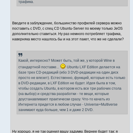
трафика.
Вводите в заблуждение, большинство профилей сервера можно
поставить с DVD, с спец CD Ubuntu-Server по моему только JeOS
дополнительно ставиться. Ну раз немного потребляет трафика,
наверняка место нашлось бы и на этот пакет, что же не сделали?
Какой, интересно? Может быть, той же, у которой Wine в
стандартной поставке...
Ubuntu LXF Edition делается на
базе трех CD-редакций (ибо 3 DVD-редакции на один диск
просто не влезет). Естественно, функций, которые есть только
в DVD-редакции, в LXF Edition не будет. Идея была в том,
чтобы создать Ubuntu, в котором есть все три рабочих стола
(на выбор) и средства разработки - те вещи, которые
доустанавливают практически сразу. Что-то качать из
Интернета придется в любом случае - Universe+Multiverse
занимают куда больше, чем 1 и даже 2 DVD.
Ну хорошо, я не так оценил вашу задумку. Вернее будет так: я