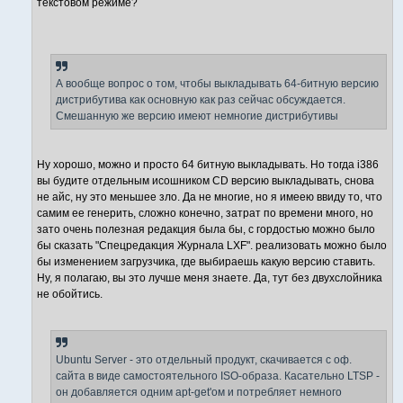
текстовом режиме?
А вообще вопрос о том, чтобы выкладывать 64-битную версию
дистрибутива как основную как раз сейчас обсуждается.
Смешанную же версию имеют немногие дистрибутивы
Ну хорошо, можно и просто 64 битную выкладывать. Но тогда i386
вы будите отдельным исошником CD версию выкладывать, снова
не айс, ну это меньшее зло. Да не многие, но я имеею ввиду то, что
самим ее генерить, сложно конечно, затрат по времени много, но
зато очень полезная редакция была бы, с гордостью можно было
бы сказать "Спецредакция Журнала LXF". реализовать можно было
бы изменением загрузчика, где выбираешь какую версию ставить.
Ну, я полагаю, вы это лучше меня знаете. Да, тут без двухслойника
не обойтись.
Ubuntu Server - это отдельный продукт, скачивается с оф.
сайта в виде самостоятельного ISO-образа. Касательно LTSP -
он добавляется одним apt-get'ом и потребляет немного