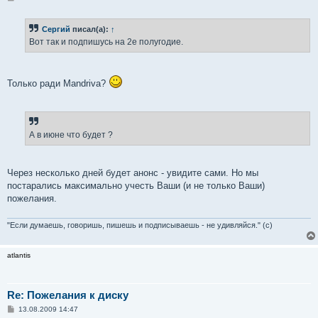
о
о
б
Сергий
писал(а):
↑
щ
е
Вот так и подпишусь на 2е полугодие.
н
и
е
Только ради Mandriva?
А в июне что будет ?
Через несколько дней будет анонс - увидите сами. Но мы
постарались максимально учесть Ваши (и не только Ваши)
пожелания.
"Если думаешь, говоришь, пишешь и подписываешь - не удивляйся." (с)
atlantis
Re: Пожелания к диску
С
13.08.2009 14:47
о