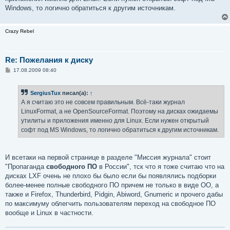
Windows, то логично обратиться к другим источникам.
Crazy Rebel
Re: Пожелания к диску
С
17.08.2009 08:40
о
о
б
SergiusTux
писал(а):
↑
щ
е
А я считаю это не совсем правильным. Всё-таки журнал
н
LinuxFormat, а не OpenSourceFormat. Поэтому на дисках ожидаемы
и
е
утилиты и приложения именно для Linux. Если нужен открытый
софт под MS Windows, то логично обратиться к другим источникам.
И всетаки на первой странице в разделе "Миссия журнала" стоит
"Пропаганда
свободного ПО
в России", тск что я тоже считаю что на
дисках LXF очень не плохо бы было если бы появлялись подборки
более-менее полные свободного ПО причем не только в виде ОО, а
также и Firefox, Thunderbird, Pidgin, Abiword, Gnumeric и прочего дабы
по максимуму облегчить пользователям переход на свободное ПО
вообще и Linux в частности.