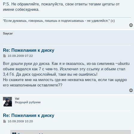
P.S. Не обрамляйте, пожалуйста, свои ответы тегами цитаты от
имени собеседника.
"Если думаешь, говоришь, пишешь и подписываешь - не удивляйся." (с)
Saycar
Re: Пожелания к диску
С
10.09.2009 07:22
о
о
Вот дошли руки до диска. Как я и оказалось, из-за симлинка ~ubuntu
б
объем виделся как 7 с чем-то. Исключил эту ссылку и объем стал
щ
е
3,4 Гб. Да диск однослойный, таки вы не ошиблись!
н
Но скажите мне на милость где-же нехватка места, если так щедро
и
е
его незаполненым оставляете??
Val
Ведущий рубрики
Re: Пожелания к диску
С
10.09.2009 10:20
о
о
б