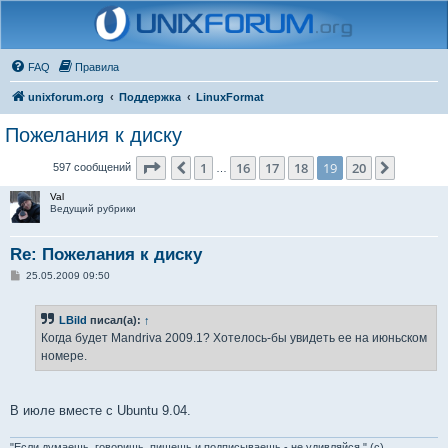
FAQ
Правила
unixforum.org
Поддержка
LinuxFormat
Пожелания к диску
Страница
19
из
20
1
16
17
18
19
20
Пред.
След.
597 сообщений
…
Val
Ведущий рубрики
Re: Пожелания к диску
С
25.05.2009 09:50
о
о
б
LBild
писал(а):
↑
щ
е
Когда будет Mandriva 2009.1? Хотелось-бы увидеть ее на июньском
н
номере.
и
е
В июле вместе с Ubuntu 9.04.
"Если думаешь, говоришь, пишешь и подписываешь - не удивляйся." (с)