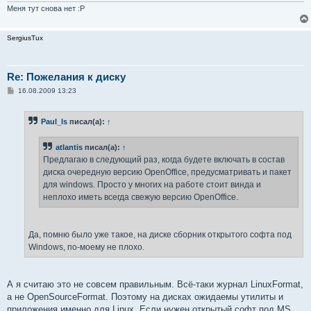
Меня тут снова нет :P
SergiusTux
Re: Пожелания к диску
С
16.08.2009 13:23
о
о
б
Paul_ls
писал(а):
↑
щ
е
н
atlantis
писал(а):
↑
и
е
Предлагаю в следующий раз, когда будете включать в состав
диска очередную версию OpenOffice, предусматривать и пакет
для windows. Просто у многих на работе стоит винда и
неплохо иметь всегда свежую версию OpenOffice.
Да, помню было уже такое, на диске сборник открытого софта под
Windows, по-моему не плохо.
А я считаю это не совсем правильным. Всё-таки журнал LinuxFormat,
а не OpenSourceFormat. Поэтому на дисках ожидаемы утилиты и
приложения именно для Linux. Если нужен открытый софт под MS