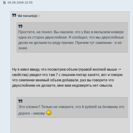
С
05.09.2009 22:55
о
о
б
Val
писал(а):
↑
щ
е
н
и
е
Простите, не понял. Вы сказали, что у Вас в июльском номере
одна из сторон двухслойная. Я сообщил, что мы двухслойные
диски не делаем по ряду причин. Причем тут симлинки - я не
знаю.
Ну я имел ввиду, что посмотрев объем (правой кнопкой мыши ->
свойства) увидел что там 7 с лишним гектар занято, вот и говорю
что симлинки мнимый объем добавали, раз вы говорите что
двухслойники не делаете, мне вам недоверять нет смысла.
Это сложно? Только не говорите, что 6 рублей за болванку это
дорого - никому