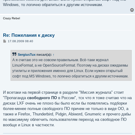
Windows, то логично обратиться к другим источникам.
Crazy Rebel
Re: Пожелания к диску
С
17.08.2009 08:40
о
о
б
SergiusTux
писал(а):
↑
щ
е
А я считаю это не совсем правильным. Всё-таки журнал
н
LinuxFormat, а не OpenSourceFormat. Поэтому на дисках ожидаемы
и
е
утилиты и приложения именно для Linux. Если нужен открытый
софт под MS Windows, то логично обратиться к другим источникам.
И всетаки на первой странице в разделе "Миссия журнала" стоит
"Пропаганда
свободного ПО
в России", тск что я тоже считаю что на
дисках LXF очень не плохо бы было если бы появлялись подборки
более-менее полные свободного ПО причем не только в виде ОО, а
также и Firefox, Thunderbird, Pidgin, Abiword, Gnumeric и прочего дабы
по максимуму облегчить пользователям переход на свободное ПО
вообще и Linux в частности.