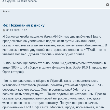
А я другое, но
тоже
дерево!
Saycar
Re: Пожелания к диску
С
05.09.2009 16:37
о
о
Я бы хотел чтобы на диске были x64-битные дистрибутивы! Было
б
предложение об увелечении надежности путем избыточности,
щ
е
сказали что места и так не хватает, несостоятельное объяснение... В
н
июльском номере двухслойная сторона заполнена на ~7Гбай, что не
и
е
хватает места?!! Другая сторона и вовсе однослойная.
Было бы вообще замечательно, если бы дистрибутивы готовились в
виде i386 и x_64 сборок в одном флаконе (как SuSe 10.0.1, вроде, не
Open которая).
Что не понравилось в сборке с Убунтой, так это невозможность
установки в текстовом режиме, режима установки сервера и LTSP-
сервера и кое-что еще.... Хотя в оригинальной Убунте эта
возможность присутствует.... Таких поделий не хотелось бы. Просто
сказать дискредитировали своей непрофессиональностью, даже
wine не включен в штатную поставку. По сути все равно качать
оригинальный DVD с оф.сайта. Mandriva, вроде, нормальная, я сам