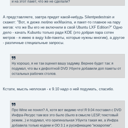
и на этот пакет, что же не сделали?
А представляете, завтра придет какой-нибудь Silentpedestrain и
скажет: "Вот, я дюже люблю wxMaxima, и пакет-то главное на пару
мегов: что же Вы его не включили в свой Ubuntu LXF Edition?" Одно
дело - качать Kubuntu только ради KDE (это добрая пара сотен
метров - я имею в виду kde-пакеты, которые нужны многим), а другое
- различные специальные запросы.
Ну хорошо, я не так оценил вашу задумку. Вернее будет так: я
подумал, что вы к дефолтной DVD Убунте добавили доп пакеты от
остальных рабочих столов.
Кстати, мысль неплохая - к 9.10 надо о ней подумать, спасибо.
Про Wine не понял? А, хотя вот видимо что! Я 9.04 поставил с DVD
Инфра-Ресурс там все это было (было в смысле LЕSP, текстовый
режим...) и подумал, что оригинальная Убунта такая же, а Инфра
добавила только кодеки и OO 3.1 и русификацию "искаропки".