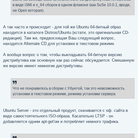
в виде i386 и x_64 сборок в одном флаконе (как SuSe 10.0.1, вроде,
не Open которая).
А так часто и происходит - для той же Ubuntu 64-битный образ
находится в каталоге Distros/Ubuntu (кстати, это оригинальная CD-
редакция). Там же, предвосхищая Ваш следующий вопрос,
находится Alternate CD для установки в текстовом режиме.
А вообще вопрос о том, чтобы выкладывать 64-битную версию
дистрибутива как основную как раз сейчас обсуждается. Смешанную
же версию имеют немногие дистрибутивы.
Что не понравилось в сборке с Убунтой, так это невозможность
установки в текстовом режиме, режима установки сервера
Ubuntu Server - это отдельный продукт, скачивается с оф. сайта в
виде самостоятельного ISO-образа. Касательно LTSP - он
добавляется одним apt-get'ом и потребляет немного трафика.