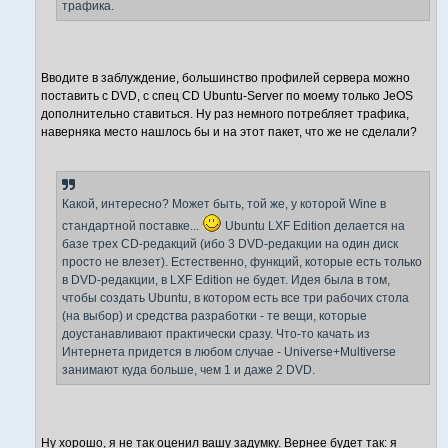
трафика.
Вводите в заблуждение, большинство профилей сервера можно
поставить с DVD, с спец CD Ubuntu-Server по моему только JeOS
дополнительно ставиться. Ну раз немного потребляет трафика,
наверняка место нашлось бы и на этот пакет, что же не сделали?
Какой, интересно? Может быть, той же, у которой Wine в
стандартной поставке...
Ubuntu LXF Edition делается на
базе трех CD-редакций (ибо 3 DVD-редакции на один диск
просто не влезет). Естественно, функций, которые есть только
в DVD-редакции, в LXF Edition не будет. Идея была в том,
чтобы создать Ubuntu, в котором есть все три рабочих стола
(на выбор) и средства разработки - те вещи, которые
доустанавливают практически сразу. Что-то качать из
Интернета придется в любом случае - Universe+Multiverse
занимают куда больше, чем 1 и даже 2 DVD.
Ну хорошо, я не так оценил вашу задумку. Вернее будет так: я