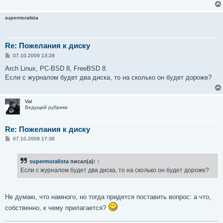
supermoralista
Re: Пожелания к диску
С
07.10.2009 13:28
о
о
Arch Linux, PC-BSD 8, FreeBSD 8.
б
Если с журналом будет два диска, то на сколько он будет дороже?
щ
е
н
и
Val
е
Ведущий рубрики
Re: Пожелания к диску
С
07.10.2009 17:38
о
о
б
supermoralista
писал(а):
↑
щ
е
Если с журналом будет два диска, то на сколько он будет дороже?
н
и
е
Не думаю, что намного, но тогда придется поставить вопрос: а что,
собственно, к чему прилагается?