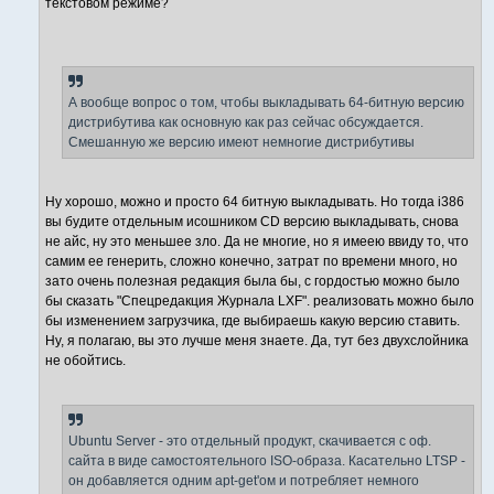
текстовом режиме?
А вообще вопрос о том, чтобы выкладывать 64-битную версию
дистрибутива как основную как раз сейчас обсуждается.
Смешанную же версию имеют немногие дистрибутивы
Ну хорошо, можно и просто 64 битную выкладывать. Но тогда i386
вы будите отдельным исошником CD версию выкладывать, снова
не айс, ну это меньшее зло. Да не многие, но я имеею ввиду то, что
самим ее генерить, сложно конечно, затрат по времени много, но
зато очень полезная редакция была бы, с гордостью можно было
бы сказать "Спецредакция Журнала LXF". реализовать можно было
бы изменением загрузчика, где выбираешь какую версию ставить.
Ну, я полагаю, вы это лучше меня знаете. Да, тут без двухслойника
не обойтись.
Ubuntu Server - это отдельный продукт, скачивается с оф.
сайта в виде самостоятельного ISO-образа. Касательно LTSP -
он добавляется одним apt-get'ом и потребляет немного