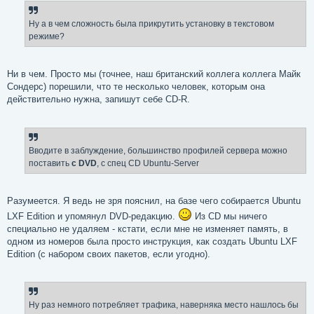
Ну а в чем сложность была прикрутить установку в текстовом
режиме?
Ни в чем. Просто мы (точнее, наш британский коллега коллега Майк
Сондерс) порешили, что те несколько человек, которым она
действительно нужна, запишут себе CD-R.
Вводите в заблуждение, большинство профилей сервера можно
поставить
с DVD
, с спец CD Ubuntu-Server
Разумеется. Я ведь не зря пояснил, на базе чего собирается Ubuntu
LXF Edition и упомянул DVD-редакцию.
Из CD мы ничего
специально не удаляем - кстати, если мне не изменяет память, в
одном из номеров была просто инструкция, как создать Ubuntu LXF
Edition (с набором своих пакетов, если угодно).
Ну раз немного потребляет трафика, наверняка место нашлось бы