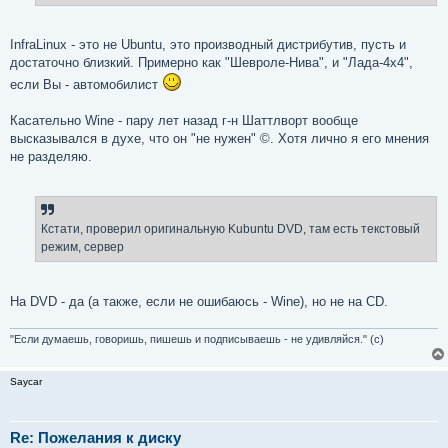
InfraLinux - это не Ubuntu, это производный дистрибутив, пусть и
достаточно близкий. Примерно как "Шевроле-Нива", и "Лада-4x4",
если Вы - автомобилист
Касательно Wine - пару лет назад г-н Шаттлворт вообще
высказывался в духе, что он "не нужен" ©. Хотя лично я его мнения
не разделяю.
Кстати, проверил оригинальную Kubuntu DVD, там есть текстовый
режим, сервер
На DVD - да (а также, если не ошибаюсь - Wine), но не на CD.
"Если думаешь, говоришь, пишешь и подписываешь - не удивляйся." (с)
Saycar
Re: Пожелания к диску