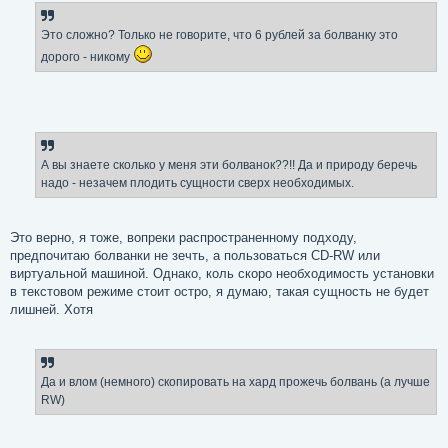
Это сложно? Только не говорите, что 6 рублей за болванку это
дорого - никому
А вы знаете сколько у меня эти болванок??!! Да и природу беречь
надо - незачем плодить сущности сверх необходимых.
Это верно, я тоже, вопреки распространенному подходу,
предпочитаю болванки не зечть, а пользоваться CD-RW или
виртуальной машиной. Однако, коль скоро необходимость установки
в текстовом режиме стоит остро, я думаю, такая сущность не будет
лишней. Хотя
Да и влом (немного) скопировать на хард прожечь болвань (а лучше
RW)