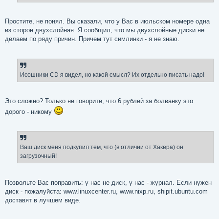
Простите, не понял. Вы сказали, что у Вас в июльском номере одна
из сторон двухслойная. Я сообщил, что мы двухслойные диски не
делаем по ряду причин. Причем тут симлинки - я не знаю.
Исошники CD я видел, но какой смысл? Их отдельно писать надо!
Это сложно? Только не говорите, что 6 рублей за болванку это
дорого - никому
Ваш диск меня подкупил тем, что (в отличии от Хакера) он
загрузочный!
Позвольте Вас поправить: у нас не диск, у нас - журнал. Если нужен
диск - пожалуйста: www.linuxcenter.ru, www.nixp.ru, shipit.ubuntu.com
доставят в лучшем виде.