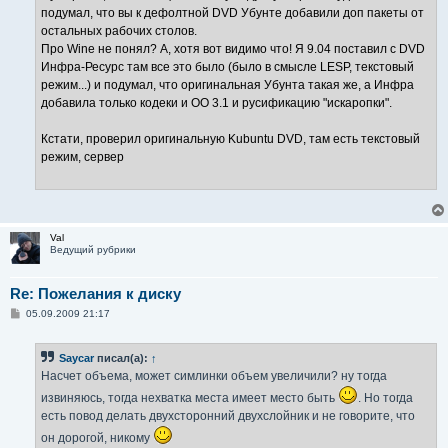
подумал, что вы к дефолтной DVD Убунте добавили доп пакеты от
остальных рабочих столов.
Про Wine не понял? А, хотя вот видимо что! Я 9.04 поставил с DVD
Инфра-Ресурс там все это было (было в смысле LЕSP, текстовый
режим...) и подумал, что оригинальная Убунта такая же, а Инфра
добавила только кодеки и OO 3.1 и русификацию "искаропки".
Кстати, проверил оригинальную Kubuntu DVD, там есть текстовый
режим, сервер
Val
Ведущий рубрики
Re: Пожелания к диску
С
05.09.2009 21:17
о
о
б
Saycar
писал(а):
↑
щ
е
Насчет объема, может симлинки объем увеличили? ну тогда
н
и
извиняюсь, тогда нехватка места имеет место быть
. Но тогда
е
есть повод делать двухсторонний двухслойник и не говорите, что
он дорогой, никому