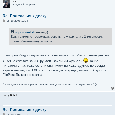
Val
Ведущий рубрики
Re: Пожелания к диску
С
08.10.2009 12:34
о
о
б
supermoralista
писал(а):
↑
щ
е
Если грамотно прорекламировать, то у журнала с 2-мя дисками
н
станет больше подписчиков.
и
е
...которые будут подписываться на журнал, чтобы получать де-факто
4 DVD с софтом за 250 рублей. Зачем им журнал?
Такие
читатели у нас тоже есть, и они ничем не хуже других, но всегда
надо помнить, что LXF - это, в первую очередь, журнал. А диск и
FilePost.Ru можно заказать...
"Если думаешь, говоришь, пишешь и подписываешь - не удивляйся." (с)
Crazy Rebel
Re: Пожелания к диску
С
08.10.2009 15:36