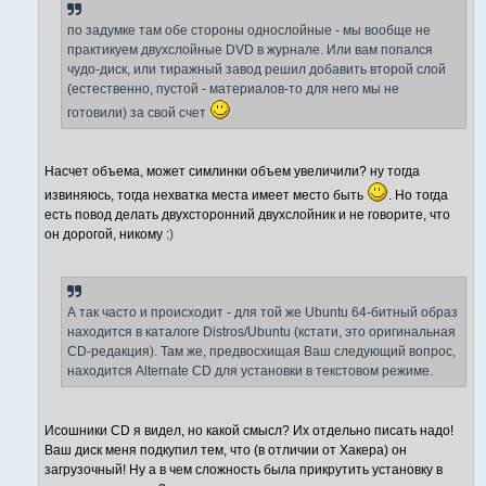
и
е
по задумке там обе стороны однослойные - мы вообще не
практикуем двухслойные DVD в журнале. Или вам попался
чудо-диск, или тиражный завод решил добавить второй слой
(естественно, пустой - материалов-то для него мы не
готовили) за свой счет
Насчет объема, может симлинки объем увеличили? ну тогда
извиняюсь, тогда нехватка места имеет место быть
. Но тогда
есть повод делать двухсторонний двухслойник и не говорите, что
он дорогой, никому :
)
А так часто и происходит - для той же Ubuntu 64-битный образ
находится в каталоге Distros/Ubuntu (кстати, это оригинальная
CD-редакция). Там же, предвосхищая Ваш следующий вопрос,
находится Alternate CD для установки в текстовом режиме.
Исошники CD я видел, но какой смысл? Их отдельно писать надо!
Ваш диск меня подкупил тем, что (в отличии от Хакера) он
загрузочный! Ну а в чем сложность была прикрутить установку в