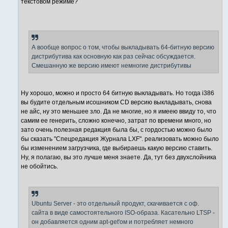
текстовом режиме?
А вообще вопрос о том, чтобы выкладывать 64-битную версию
дистрибутива как основную как раз сейчас обсуждается.
Смешанную же версию имеют немногие дистрибутивы
Ну хорошо, можно и просто 64 битную выкладывать. Но тогда i386
вы будите отдельным исошником CD версию выкладывать, снова
не айс, ну это меньшее зло. Да не многие, но я имеею ввиду то, что
самим ее генерить, сложно конечно, затрат по времени много, но
зато очень полезная редакция была бы, с гордостью можно было
бы сказать "Спецредакция Журнала LXF". реализовать можно было
бы изменением загрузчика, где выбираешь какую версию ставить.
Ну, я полагаю, вы это лучше меня знаете. Да, тут без двухслойника
не обойтись.
Ubuntu Server - это отдельный продукт, скачивается с оф.
сайта в виде самостоятельного ISO-образа. Касательно LTSP -
он добавляется одним apt-get'ом и потребляет немного