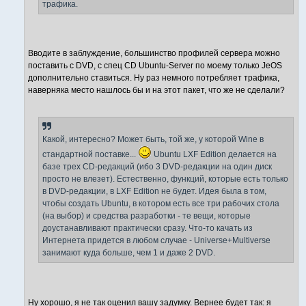
трафика.
Вводите в заблуждение, большинство профилей сервера можно
поставить с DVD, с спец CD Ubuntu-Server по моему только JeOS
дополнительно ставиться. Ну раз немного потребляет трафика,
наверняка место нашлось бы и на этот пакет, что же не сделали?
Какой, интересно? Может быть, той же, у которой Wine в
стандартной поставке...
Ubuntu LXF Edition делается на
базе трех CD-редакций (ибо 3 DVD-редакции на один диск
просто не влезет). Естественно, функций, которые есть только
в DVD-редакции, в LXF Edition не будет. Идея была в том,
чтобы создать Ubuntu, в котором есть все три рабочих стола
(на выбор) и средства разработки - те вещи, которые
доустанавливают практически сразу. Что-то качать из
Интернета придется в любом случае - Universe+Multiverse
занимают куда больше, чем 1 и даже 2 DVD.
Ну хорошо, я не так оценил вашу задумку. Вернее будет так: я