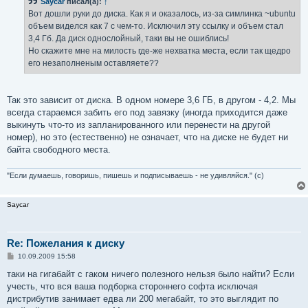
Saycar
писал(а):
↑
щ
е
Вот дошли руки до диска. Как я и оказалось, из-за симлинка ~ubuntu
н
объем виделся как 7 с чем-то. Исключил эту ссылку и объем стал
и
е
3,4 Гб. Да диск однослойный, таки вы не ошиблись!
Но скажите мне на милость где-же нехватка места, если так щедро
его незаполненым оставляете??
Так это зависит от диска. В одном номере 3,6 ГБ, в другом - 4,2. Мы
всегда стараемся забить его под завязку (иногда приходится даже
выкинуть что-то из запланированного или перенести на другой
номер), но это (естественно) не означает, что на диске не будет ни
байта свободного места.
"Если думаешь, говоришь, пишешь и подписываешь - не удивляйся." (с)
Saycar
Re: Пожелания к диску
С
10.09.2009 15:58
о
о
таки на гигабайт с гаком ничего полезного нельзя было найти? Если
б
учесть, что вся ваша подборка стороннего софта исключая
щ
е
дистрибутив занимает едва ли 200 мегабайт, то это выглядит по
н