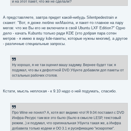
и на этот пакет, что же не сделали?
А представляете, завтра придет какой-нибудь Silentpedestrain и
скажет: "Вот, я дюже люблю wxMaxima, и пакет-то главное на пару
мегов: что же Вы его не включили в свой Ubuntu LXF Edition?" Одно
дело - качать Kubuntu только ради KDE (это добрая пара сотен
метров - я имею в виду kde-пакеты, которые нужны многим), а другое
- различные специальные запросы.
Ну хорошо, я не так оценил вашу задумку. Вернее будет так: я
подумал, что вы к дефолтной DVD Убунте добавили доп пакеты от
остальных рабочих столов.
Кстати, мысль неплохая - к 9.10 надо о ней подумать, спасибо.
Про Wine не понял? А, хотя вот видимо что! Я 9.04 поставил с DVD
Инфра-Ресурс там все это было (было в смысле LЕSP, текстовый
режим...) и подумал, что оригинальная Убунта такая же, а Инфра
добавила только кодеки и OO 3.1 и русификацию "искаропки".