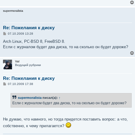
supermoralista
Re: Пожелания к диску
С
07.10.2009 13:28
о
о
Arch Linux, PC-BSD 8, FreeBSD 8.
б
Если с журналом будет два диска, то на сколько он будет дороже?
щ
е
н
и
Val
е
Ведущий рубрики
Re: Пожелания к диску
С
07.10.2009 17:38
о
о
б
supermoralista
писал(а):
↑
щ
е
Если с журналом будет два диска, то на сколько он будет дороже?
н
и
е
Не думаю, что намного, но тогда придется поставить вопрос: а что,
собственно, к чему прилагается?