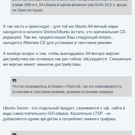
в виде i386 и x_64 сборок в одном флаконе (как SuSe 10.0.1, вроде,
не Open которая).
А так часто и происходит - для той же Ubuntu 64-битный образ
находится в каталоге Distros/Ubuntu (кстати, это оригинальная CD-
редакция). Там же, предвосхищая Ваш следующий вопрос,
находится Alternate CD для установки в текстовом режиме.
А вообще вопрос о том, чтобы выкладывать 64-битную версию
дистрибутива как основную как раз сейчас обсуждается. Смешанную
же версию имеют немногие дистрибутивы.
Что не понравилось в сборке с Убунтой, так это невозможность
установки в текстовом режиме, режима установки сервера
Ubuntu Server - это отдельный продукт, скачивается с оф. сайта в
виде самостоятельного ISO-образа. Касательно LTSP - он
добавляется одним apt-get'ом и потребляет немного трафика.