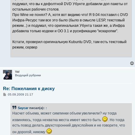
подумал, что вы к дефолтной DVD Убунте добавили доп пакеты от
остальных рабочих столов.
Про Wine не понял? А, хотя вот видимо что! Я 9.04 поставил с DVD
Инфра-Ресурс там все это было (было в смысле LЕSP, текстовый
режим...) и подумал, что оригинальная Убунта такая же, а Инфра
добавила только кодеки и OO 3.1 и русификацию "искаропки".
Кстати, проверил оригинальную Kubuntu DVD, там есть текстовый
режим, сервер
Val
Ведущий рубрики
Re: Пожелания к диску
С
05.09.2009 21:17
о
о
б
Saycar
писал(а):
↑
щ
е
Насчет объема, может симлинки объем увеличили? ну тогда
н
и
извиняюсь, тогда нехватка места имеет место быть
. Но тогда
е
есть повод делать двухсторонний двухслойник и не говорите, что
он дорогой, никому