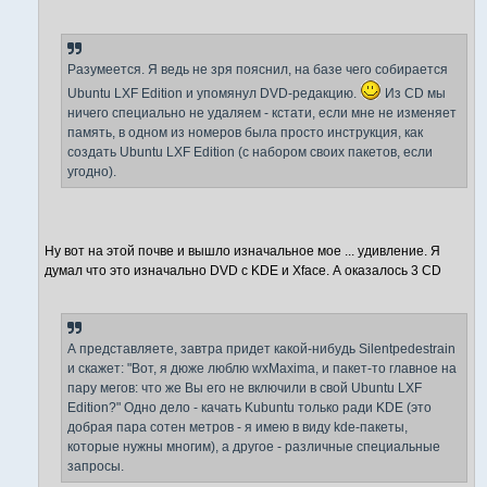
Разумеется. Я ведь не зря пояснил, на базе чего собирается
Ubuntu LXF Edition и упомянул DVD-редакцию.
Из CD мы
ничего специально не удаляем - кстати, если мне не изменяет
память, в одном из номеров была просто инструкция, как
создать Ubuntu LXF Edition (с набором своих пакетов, если
угодно).
Ну вот на этой почве и вышло изначальное мое ... удивление. Я
думал что это изначально DVD с KDE и Xface. А оказалось 3 CD
А представляете, завтра придет какой-нибудь Silentpedestrain
и скажет: "Вот, я дюже люблю wxMaxima, и пакет-то главное на
пару мегов: что же Вы его не включили в свой Ubuntu LXF
Edition?" Одно дело - качать Kubuntu только ради KDE (это
добрая пара сотен метров - я имею в виду kde-пакеты,
которые нужны многим), а другое - различные специальные
запросы.