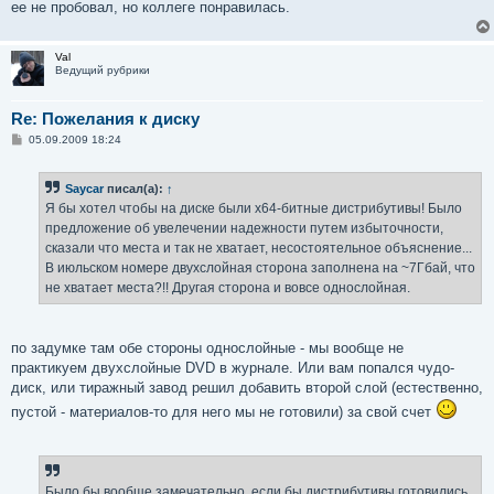
ее не пробовал, но коллеге понравилась.
Val
Ведущий рубрики
Re: Пожелания к диску
С
05.09.2009 18:24
о
о
б
Saycar
писал(а):
↑
щ
е
Я бы хотел чтобы на диске были x64-битные дистрибутивы! Было
н
предложение об увелечении надежности путем избыточности,
и
е
сказали что места и так не хватает, несостоятельное объяснение...
В июльском номере двухслойная сторона заполнена на ~7Гбай, что
не хватает места?!! Другая сторона и вовсе однослойная.
по задумке там обе стороны однослойные - мы вообще не
практикуем двухслойные DVD в журнале. Или вам попался чудо-
диск, или тиражный завод решил добавить второй слой (естественно,
пустой - материалов-то для него мы не готовили) за свой счет
Было бы вообще замечательно, если бы дистрибутивы готовились