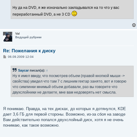
Ну да на DVD, я же изначально закладывался на то что у вас
переработанный DVD, а не 3 CD
Val
Ведущий рубрики
Re: Пожелания к диску
С
06.09.2009 12:04
о
о
б
Saycar
писал(а):
↑
щ
е
Ну я имел ввиду, что посмотрев объем (правой кнопкой мыши ->
н
свойства) увидел что там 7 с лишним гектар занято, вот и говорю
и
е
что симлинки мнимый объем добавали, раз вы говорите что
двухслойники не делаете, мне вам недоверять нет смысла.
Я понимаю. Правда, на тех дисках, до которых я дотянулся, KDE
дает 3,6 ГБ для первой стороны. Возможно, из-за сбоя на заводе
Вам действительно попался двухслойный диск, хотя я не очень
понимаю, как такое возможно.