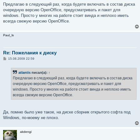
о
Предлагаю в следующий раз, когда будете включать в состав диска
б
очередную версию OpenOffice, предусматривать и пакет для
щ
е
windows. Просто у многих на работе стоит винда и неплохо иметь
н
всегда свежую версию OpenOffice.
и
е
Paul_ls
Re: Пожелания к диску
С
15.08.2009 22:59
о
о
б
atlantis
писал(а):
↑
щ
е
Предлагаю в следующий раз, когда будете включать в состав диска
н
очередную версию OpenOffice, предусматривать и пакет для
и
е
windows. Просто у многих на работе стоит винда и неплохо иметь
всегда свежую версию OpenOffice.
Да, помню было уже такое, на диске сборник открытого софта под
Windows, по-моему не плохо.
akdengi