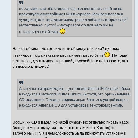
и
е
по задумке там обе стороны однослойные - мы вообще не
практикуем двухслойные DVD в журнале. Или вам попался
чудо-диск, или тиражный завод решил добавить второй слой
(естественно, пустой - материалов-то для него мы не
готовили) за свой счет
Насчет объема, может симлинки объем увеличили? ну тогда
извиняюсь, тогда нехватка места имеет место быть
. Но тогда
есть повод делать двухсторонний двухслойник и не говорите, что
он дорогой, никому :
)
А так часто и происходит - для той же Ubuntu 64-битный образ
находится в каталоге Distros/Ubuntu (кстати, это оригинальная
CD-редакция). Там же, предвосхищая Ваш следующий вопрос,
находится Alternate CD для установки в текстовом режиме.
Исошники CD я видел, но какой смысл? Их отдельно писать надо!
Ваш диск меня подкупил тем, что (в отличии от Хакера) он
загрузочный! Ну а в чем сложность была прикрутить установку в