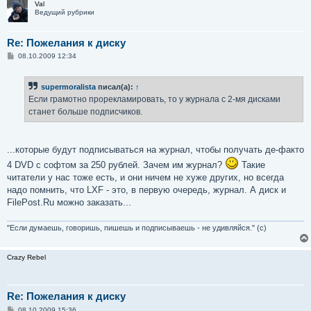
Val
Ведущий рубрики
Re: Пожелания к диску
С
08.10.2009 12:34
о
о
б
supermoralista
писал(а):
↑
щ
е
Если грамотно прорекламировать, то у журнала с 2-мя дисками
н
станет больше подписчиков.
и
е
...которые будут подписываться на журнал, чтобы получать де-факто
4 DVD с софтом за 250 рублей. Зачем им журнал?
Такие
читатели у нас тоже есть, и они ничем не хуже других, но всегда
надо помнить, что LXF - это, в первую очередь, журнал. А диск и
FilePost.Ru можно заказать...
"Если думаешь, говоришь, пишешь и подписываешь - не удивляйся." (с)
Crazy Rebel
Re: Пожелания к диску
С
08.10.2009 15:36