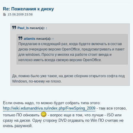
Re: Пожелания к диску
С
15.08.2009 23:58
о
о
б
Paul_ls
писал(а):
↑
щ
е
н
atlantis
писал(а):
↑
и
е
Предлагаю в следующий раз, когда будете включать в состав
диска очередную версию OpenOffice, предусматривать и пакет
для windows. Просто у многих на работе стоит винда и
неплохо иметь всегда свежую версию OpenOffice.
Да, помню было уже такое, на диске сборник открытого софта под
Windows, по-моему не плохо.
Если очень надо, то можно будет собрать типа этого:
http://wiki.edumandriva.ru/index.php/FreeSpring_2009
- там все готово,
только ПО обновить
- вопрос еще в том, что лучше - ISO или
сразу на диске. Одну сторону DVD отдавать по Win ПО считаю не
очень разумной.