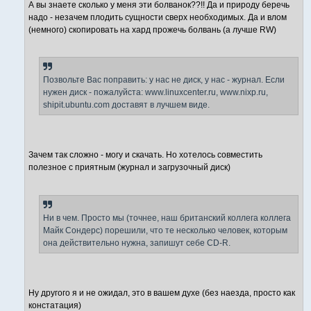
А вы знаете сколько у меня эти болванок??!! Да и природу беречь
надо - незачем плодить сущности сверх необходимых. Да и влом
(немного) скопировать на хард прожечь болвань (а лучше RW)
Позвольте Вас поправить: у нас не диск, у нас - журнал. Если
нужен диск - пожалуйста: www.linuxcenter.ru, www.nixp.ru,
shipit.ubuntu.com доставят в лучшем виде.
Зачем так сложно - могу и скачать. Но хотелось совместить
полезное с приятным (журнал и загрузочный диск)
Ни в чем. Просто мы (точнее, наш британский коллега коллега
Майк Сондерс) порешили, что те несколько человек, которым
она действительно нужна, запишут себе CD-R.
Ну другого я и не ожидал, это в вашем духе (без наезда, просто как
констатация)