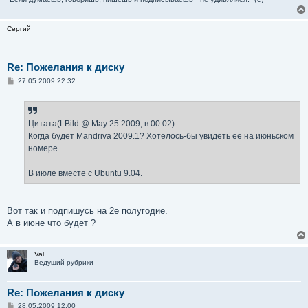
Сергий
Re: Пожелания к диску
С
27.05.2009 22:32
о
о
б
щ
е
Цитата(LBild @ May 25 2009, в 00:02)
н
Когда будет Mandriva 2009.1? Хотелось-бы увидеть ее на июньском
и
е
номере.
В июле вместе с Ubuntu 9.04.
Вот так и подпишусь на 2е полугодие.
А в июне что будет ?
Val
Ведущий рубрики
Re: Пожелания к диску
С
28.05.2009 12:00