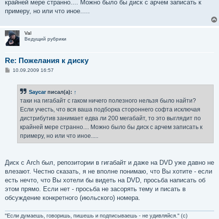
крайней мере странно.... Можно было бы диск с арчем записать к
и
е
примеру, но или что иное.....
Val
Ведущий рубрики
Re: Пожелания к диску
С
10.09.2009 16:57
о
о
б
Saycar
писал(а):
↑
щ
е
таки на гигабайт с гаком ничего полезного нельзя было найти?
н
Если учесть, что вся ваша подборка стороннего софта исключая
и
е
дистрибутив занимает едва ли 200 мегабайт, то это выглядит по
крайней мере странно.... Можно было бы диск с арчем записать к
примеру, но или что иное.....
Диск с Arch был, репозитории в гигабайт и даже на DVD уже давно не
влезают. Честно сказать, я не вполне понимаю, что Вы хотите - если
есть нечто, что Вы хотели бы видеть на DVD, просьба написать об
этом прямо. Если нет - просьба не засорять тему и писать в
обсуждение конкретного (июльского) номера.
"Если думаешь, говоришь, пишешь и подписываешь - не удивляйся." (с)