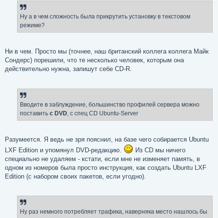
Ну а в чем сложность была прикрутить установку в текстовом
режиме?
Ни в чем. Просто мы (точнее, наш британский коллега коллега Майк
Сондерс) порешили, что те несколько человек, которым она
действительно нужна, запишут себе CD-R.
Вводите в заблуждение, большинство профилей сервера можно
поставить
с DVD
, с спец CD Ubuntu-Server
Разумеется. Я ведь не зря пояснил, на базе чего собирается Ubuntu
LXF Edition и упомянул DVD-редакцию.
Из CD мы ничего
специально не удаляем - кстати, если мне не изменяет память, в
одном из номеров была просто инструкция, как создать Ubuntu LXF
Edition (с набором своих пакетов, если угодно).
Ну раз немного потребляет трафика, наверняка место нашлось бы