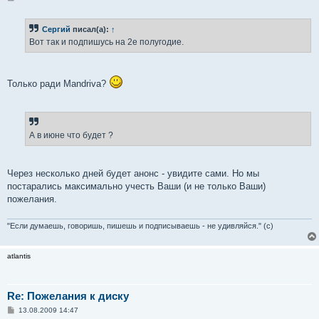
о
о
б
Сергий
писал(а):
↑
щ
е
Вот так и подпишусь на 2е полугодие.
н
и
е
Только ради Mandriva?
А в июне что будет ?
Через несколько дней будет анонс - увидите сами. Но мы
постарались максимально учесть Ваши (и не только Ваши)
пожелания.
"Если думаешь, говоришь, пишешь и подписываешь - не удивляйся." (с)
atlantis
Re: Пожелания к диску
С
13.08.2009 14:47
о