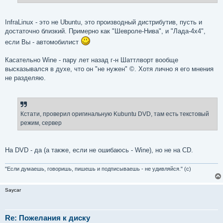
InfraLinux - это не Ubuntu, это производный дистрибутив, пусть и
достаточно близкий. Примерно как "Шевроле-Нива", и "Лада-4x4",
если Вы - автомобилист
Касательно Wine - пару лет назад г-н Шаттлворт вообще
высказывался в духе, что он "не нужен" ©. Хотя лично я его мнения
не разделяю.
Кстати, проверил оригинальную Kubuntu DVD, там есть текстовый
режим, сервер
На DVD - да (а также, если не ошибаюсь - Wine), но не на CD.
"Если думаешь, говоришь, пишешь и подписываешь - не удивляйся." (с)
Saycar
Re: Пожелания к диску