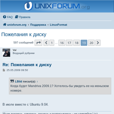
FAQ
Правила
unixforum.org
Поддержка
LinuxFormat
Пожелания к диску
Страница
19
из
20
1
16
17
18
19
20
Пред.
След.
597 сообщений
…
Val
Ведущий рубрики
Re: Пожелания к диску
С
25.05.2009 09:50
о
о
б
LBild
писал(а):
↑
щ
е
Когда будет Mandriva 2009.1? Хотелось-бы увидеть ее на июньском
н
номере.
и
е
В июле вместе с Ubuntu 9.04.
"Если думаешь, говоришь, пишешь и подписываешь - не удивляйся." (с)