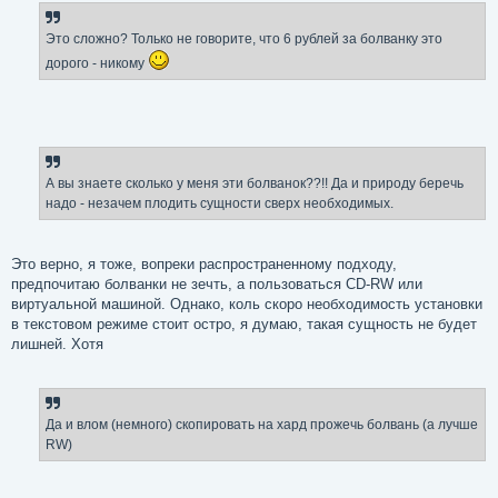
Это сложно? Только не говорите, что 6 рублей за болванку это
дорого - никому
А вы знаете сколько у меня эти болванок??!! Да и природу беречь
надо - незачем плодить сущности сверх необходимых.
Это верно, я тоже, вопреки распространенному подходу,
предпочитаю болванки не зечть, а пользоваться CD-RW или
виртуальной машиной. Однако, коль скоро необходимость установки
в текстовом режиме стоит остро, я думаю, такая сущность не будет
лишней. Хотя
Да и влом (немного) скопировать на хард прожечь болвань (а лучше
RW)