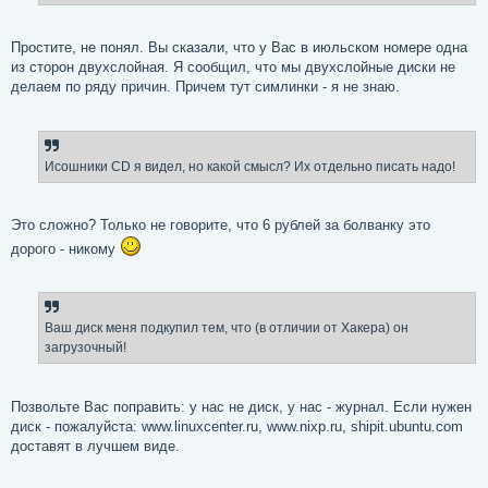
Простите, не понял. Вы сказали, что у Вас в июльском номере одна
из сторон двухслойная. Я сообщил, что мы двухслойные диски не
делаем по ряду причин. Причем тут симлинки - я не знаю.
Исошники CD я видел, но какой смысл? Их отдельно писать надо!
Это сложно? Только не говорите, что 6 рублей за болванку это
дорого - никому
Ваш диск меня подкупил тем, что (в отличии от Хакера) он
загрузочный!
Позвольте Вас поправить: у нас не диск, у нас - журнал. Если нужен
диск - пожалуйста: www.linuxcenter.ru, www.nixp.ru, shipit.ubuntu.com
доставят в лучшем виде.