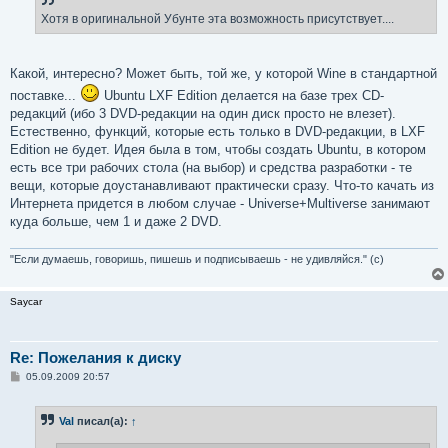
Хотя в оригинальной Убунте эта возможность присутствует....
Какой, интересно? Может быть, той же, у которой Wine в стандартной
поставке...
Ubuntu LXF Edition делается на базе трех CD-
редакций (ибо 3 DVD-редакции на один диск просто не влезет).
Естественно, функций, которые есть только в DVD-редакции, в LXF
Edition не будет. Идея была в том, чтобы создать Ubuntu, в котором
есть все три рабочих стола (на выбор) и средства разработки - те
вещи, которые доустанавливают практически сразу. Что-то качать из
Интернета придется в любом случае - Universe+Multiverse занимают
куда больше, чем 1 и даже 2 DVD.
"Если думаешь, говоришь, пишешь и подписываешь - не удивляйся." (с)
Saycar
Re: Пожелания к диску
С
05.09.2009 20:57
о
о
б
Val
писал(а):
↑
щ
е
н