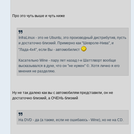
Про это чуть выше и чуть ниже
InfraLinux - это не Ubuntu, это производный дистрибутив, пусть
и достаточно близкий. Примерно как "Шевроле-Нива", и
"Лада-4x4", если Вы - автомобилист
Касательно Wine - пару лет назад г-н Шаттлворт вообще
высказывался в духе, что он "не нужен" ©. Хотя лично я его
мнения не разделяю.
Ну не так далеко как вы с автомобилям представили, он не
достаточно близкий, а ОЧЕНЬ близкий
На DVD - да (а также, если не ошибаюсь - Wine), но не на CD.