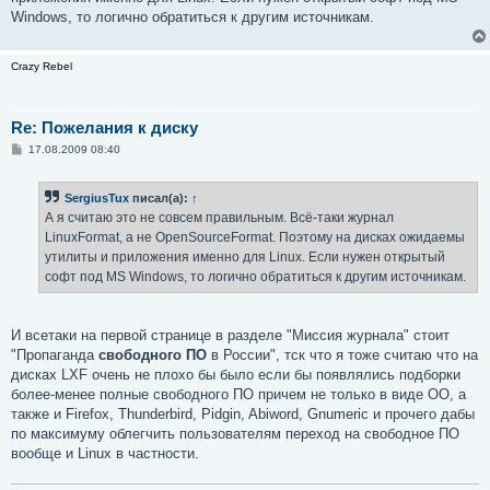
Windows, то логично обратиться к другим источникам.
Crazy Rebel
Re: Пожелания к диску
С
17.08.2009 08:40
о
о
б
SergiusTux
писал(а):
↑
щ
е
А я считаю это не совсем правильным. Всё-таки журнал
н
LinuxFormat, а не OpenSourceFormat. Поэтому на дисках ожидаемы
и
е
утилиты и приложения именно для Linux. Если нужен открытый
софт под MS Windows, то логично обратиться к другим источникам.
И всетаки на первой странице в разделе "Миссия журнала" стоит
"Пропаганда
свободного ПО
в России", тск что я тоже считаю что на
дисках LXF очень не плохо бы было если бы появлялись подборки
более-менее полные свободного ПО причем не только в виде ОО, а
также и Firefox, Thunderbird, Pidgin, Abiword, Gnumeric и прочего дабы
по максимуму облегчить пользователям переход на свободное ПО
вообще и Linux в частности.