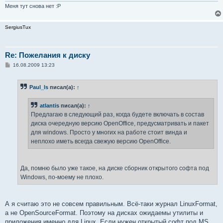
Меня тут снова нет :P
SergiusTux
Re: Пожелания к диску
С
16.08.2009 13:23
о
о
б
Paul_ls
писал(а):
↑
щ
е
н
atlantis
писал(а):
↑
и
е
Предлагаю в следующий раз, когда будете включать в состав
диска очередную версию OpenOffice, предусматривать и пакет
для windows. Просто у многих на работе стоит винда и
неплохо иметь всегда свежую версию OpenOffice.
Да, помню было уже такое, на диске сборник открытого софта под
Windows, по-моему не плохо.
А я считаю это не совсем правильным. Всё-таки журнал LinuxFormat,
а не OpenSourceFormat. Поэтому на дисках ожидаемы утилиты и
приложения именно для Linux. Если нужен открытый софт под MS