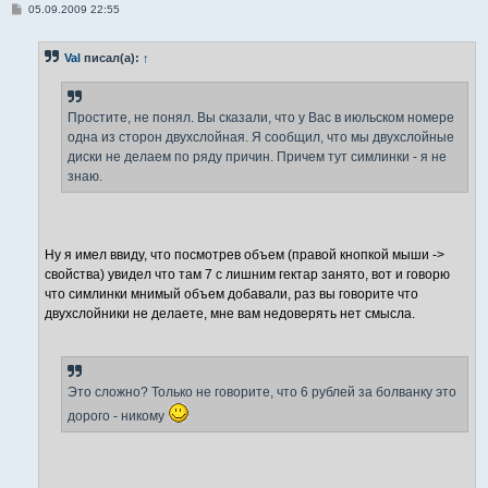
С
05.09.2009 22:55
о
о
б
Val
писал(а):
↑
щ
е
н
и
е
Простите, не понял. Вы сказали, что у Вас в июльском номере
одна из сторон двухслойная. Я сообщил, что мы двухслойные
диски не делаем по ряду причин. Причем тут симлинки - я не
знаю.
Ну я имел ввиду, что посмотрев объем (правой кнопкой мыши ->
свойства) увидел что там 7 с лишним гектар занято, вот и говорю
что симлинки мнимый объем добавали, раз вы говорите что
двухслойники не делаете, мне вам недоверять нет смысла.
Это сложно? Только не говорите, что 6 рублей за болванку это
дорого - никому