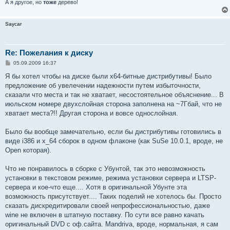
А я другое, но
тоже
дерево!
Saycar
Re: Пожелания к диску
С
05.09.2009 16:37
о
о
Я бы хотел чтобы на диске были x64-битные дистрибутивы! Было
б
предложение об увелечении надежности путем избыточности,
щ
е
сказали что места и так не хватает, несостоятельное объяснение... В
н
июльском номере двухслойная сторона заполнена на ~7Гбай, что не
и
е
хватает места?!! Другая сторона и вовсе однослойная.
Было бы вообще замечательно, если бы дистрибутивы готовились в
виде i386 и x_64 сборок в одном флаконе (как SuSe 10.0.1, вроде, не
Open которая).
Что не понравилось в сборке с Убунтой, так это невозможность
установки в текстовом режиме, режима установки сервера и LTSP-
сервера и кое-что еще.... Хотя в оригинальной Убунте эта
возможность присутствует.... Таких поделий не хотелось бы. Просто
сказать дискредитировали своей непрофессиональностью, даже
wine не включен в штатную поставку. По сути все равно качать
оригинальный DVD с оф.сайта. Mandriva, вроде, нормальная, я сам