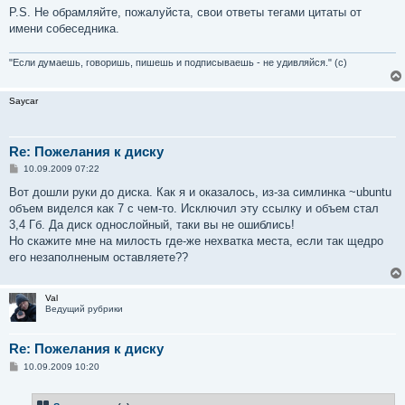
P.S. Не обрамляйте, пожалуйста, свои ответы тегами цитаты от
имени собеседника.
"Если думаешь, говоришь, пишешь и подписываешь - не удивляйся." (с)
Saycar
Re: Пожелания к диску
С
10.09.2009 07:22
о
о
Вот дошли руки до диска. Как я и оказалось, из-за симлинка ~ubuntu
б
объем виделся как 7 с чем-то. Исключил эту ссылку и объем стал
щ
е
3,4 Гб. Да диск однослойный, таки вы не ошиблись!
н
Но скажите мне на милость где-же нехватка места, если так щедро
и
е
его незаполненым оставляете??
Val
Ведущий рубрики
Re: Пожелания к диску
С
10.09.2009 10:20
о
о
б