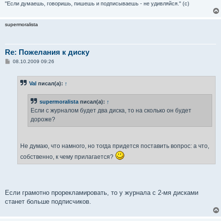
"Если думаешь, говоришь, пишешь и подписываешь - не удивляйся." (с)
supermoralista
Re: Пожелания к диску
С
08.10.2009 09:26
о
о
б
Val
писал(а):
↑
щ
е
н
supermoralista
писал(а):
↑
и
е
Если с журналом будет два диска, то на сколько он будет
дороже?
Не думаю, что намного, но тогда придется поставить вопрос: а что,
собственно, к чему прилагается?
Если грамотно прорекламировать, то у журнала с 2-мя дисками
станет больше подписчиков.