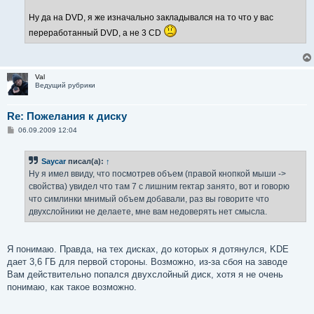
Ну да на DVD, я же изначально закладывался на то что у вас
переработанный DVD, а не 3 CD
Val
Ведущий рубрики
Re: Пожелания к диску
С
06.09.2009 12:04
о
о
б
Saycar
писал(а):
↑
щ
е
Ну я имел ввиду, что посмотрев объем (правой кнопкой мыши ->
н
свойства) увидел что там 7 с лишним гектар занято, вот и говорю
и
е
что симлинки мнимый объем добавали, раз вы говорите что
двухслойники не делаете, мне вам недоверять нет смысла.
Я понимаю. Правда, на тех дисках, до которых я дотянулся, KDE
дает 3,6 ГБ для первой стороны. Возможно, из-за сбоя на заводе
Вам действительно попался двухслойный диск, хотя я не очень
понимаю, как такое возможно.