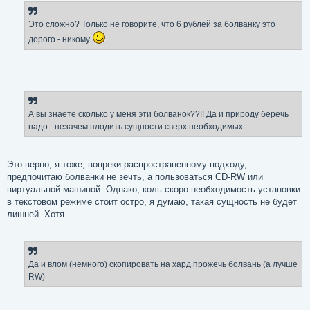
Это сложно? Только не говорите, что 6 рублей за болванку это
дорого - никому
А вы знаете сколько у меня эти болванок??!! Да и природу беречь
надо - незачем плодить сущности сверх необходимых.
Это верно, я тоже, вопреки распространенному подходу,
предпочитаю болванки не зечть, а пользоваться CD-RW или
виртуальной машиной. Однако, коль скоро необходимость установки
в текстовом режиме стоит остро, я думаю, такая сущность не будет
лишней. Хотя
Да и влом (немного) скопировать на хард прожечь болвань (а лучше
RW)