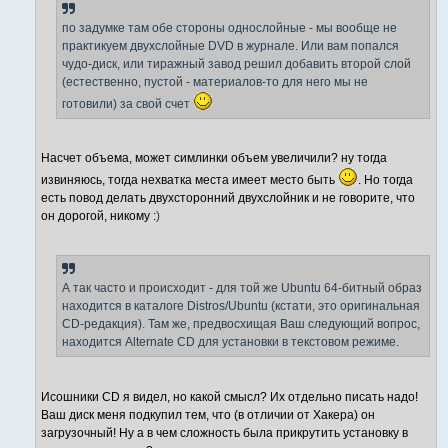
и
е
по задумке там обе стороны однослойные - мы вообще не
практикуем двухслойные DVD в журнале. Или вам попался
чудо-диск, или тиражный завод решил добавить второй слой
(естественно, пустой - материалов-то для него мы не
готовили) за свой счет
Насчет объема, может симлинки объем увеличили? ну тогда
извиняюсь, тогда нехватка места имеет место быть
. Но тогда
есть повод делать двухсторонний двухслойник и не говорите, что
он дорогой, никому :
)
А так часто и происходит - для той же Ubuntu 64-битный образ
находится в каталоге Distros/Ubuntu (кстати, это оригинальная
CD-редакция). Там же, предвосхищая Ваш следующий вопрос,
находится Alternate CD для установки в текстовом режиме.
Исошники CD я видел, но какой смысл? Их отдельно писать надо!
Ваш диск меня подкупил тем, что (в отличии от Хакера) он
загрузочный! Ну а в чем сложность была прикрутить установку в