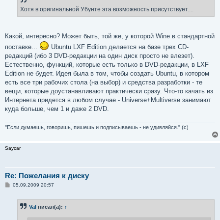
Хотя в оригинальной Убунте эта возможность присутствует....
Какой, интересно? Может быть, той же, у которой Wine в стандартной
поставке...
Ubuntu LXF Edition делается на базе трех CD-
редакций (ибо 3 DVD-редакции на один диск просто не влезет).
Естественно, функций, которые есть только в DVD-редакции, в LXF
Edition не будет. Идея была в том, чтобы создать Ubuntu, в котором
есть все три рабочих стола (на выбор) и средства разработки - те
вещи, которые доустанавливают практически сразу. Что-то качать из
Интернета придется в любом случае - Universe+Multiverse занимают
куда больше, чем 1 и даже 2 DVD.
"Если думаешь, говоришь, пишешь и подписываешь - не удивляйся." (с)
Saycar
Re: Пожелания к диску
С
05.09.2009 20:57
о
о
б
Val
писал(а):
↑
щ
е
н