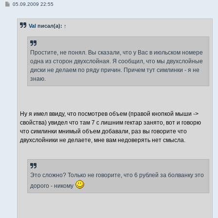
С
05.09.2009 22:55
о
о
б
Val
писал(а):
↑
щ
е
н
и
е
Простите, не понял. Вы сказали, что у Вас в июльском номере
одна из сторон двухслойная. Я сообщил, что мы двухслойные
диски не делаем по ряду причин. Причем тут симлинки - я не
знаю.
Ну я имел ввиду, что посмотрев объем (правой кнопкой мыши ->
свойства) увидел что там 7 с лишним гектар занято, вот и говорю
что симлинки мнимый объем добавали, раз вы говорите что
двухслойники не делаете, мне вам недоверять нет смысла.
Это сложно? Только не говорите, что 6 рублей за болванку это
дорого - никому