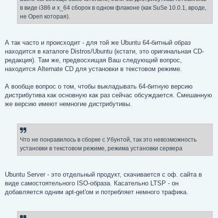
в виде i386 и x_64 сборок в одном флаконе (как SuSe 10.0.1, вроде,
не Open которая).
А так часто и происходит - для той же Ubuntu 64-битный образ
находится в каталоге Distros/Ubuntu (кстати, это оригинальная CD-
редакция). Там же, предвосхищая Ваш следующий вопрос,
находится Alternate CD для установки в текстовом режиме.
А вообще вопрос о том, чтобы выкладывать 64-битную версию
дистрибутива как основную как раз сейчас обсуждается. Смешанную
же версию имеют немногие дистрибутивы.
Что не понравилось в сборке с Убунтой, так это невозможность
установки в текстовом режиме, режима установки сервера
Ubuntu Server - это отдельный продукт, скачивается с оф. сайта в
виде самостоятельного ISO-образа. Касательно LTSP - он
добавляется одним apt-get'ом и потребляет немного трафика.