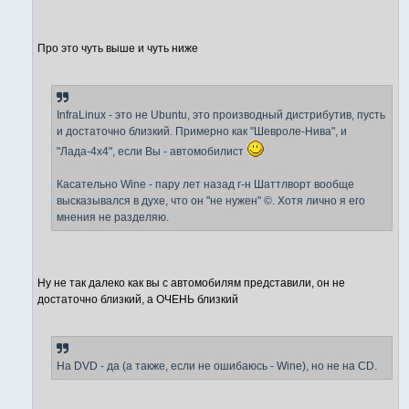
Про это чуть выше и чуть ниже
InfraLinux - это не Ubuntu, это производный дистрибутив, пусть
и достаточно близкий. Примерно как "Шевроле-Нива", и
"Лада-4x4", если Вы - автомобилист
Касательно Wine - пару лет назад г-н Шаттлворт вообще
высказывался в духе, что он "не нужен" ©. Хотя лично я его
мнения не разделяю.
Ну не так далеко как вы с автомобилям представили, он не
достаточно близкий, а ОЧЕНЬ близкий
На DVD - да (а также, если не ошибаюсь - Wine), но не на CD.