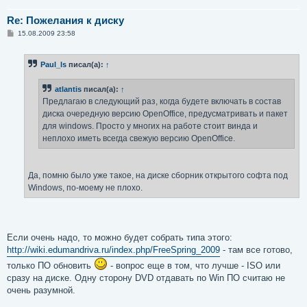
Re: Пожелания к диску
С
15.08.2009 23:58
о
о
б
Paul_ls
писал(а):
↑
щ
е
н
atlantis
писал(а):
↑
и
е
Предлагаю в следующий раз, когда будете включать в состав
диска очередную версию OpenOffice, предусматривать и пакет
для windows. Просто у многих на работе стоит винда и
неплохо иметь всегда свежую версию OpenOffice.
Да, помню было уже такое, на диске сборник открытого софта под
Windows, по-моему не плохо.
Если очень надо, то можно будет собрать типа этого:
http://wiki.edumandriva.ru/index.php/FreeSpring_2009
- там все готово,
только ПО обновить
- вопрос еще в том, что лучше - ISO или
сразу на диске. Одну сторону DVD отдавать по Win ПО считаю не
очень разумной.