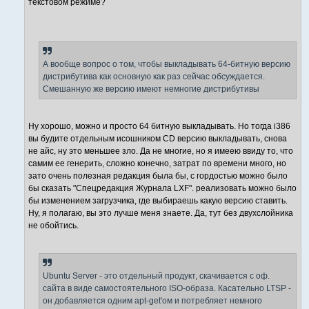
текстовом режиме?
А вообще вопрос о том, чтобы выкладывать 64-битную версию
дистрибутива как основную как раз сейчас обсуждается.
Смешанную же версию имеют немногие дистрибутивы
Ну хорошо, можно и просто 64 битную выкладывать. Но тогда i386
вы будите отдельным исошником CD версию выкладывать, снова
не айс, ну это меньшее зло. Да не многие, но я имеею ввиду то, что
самим ее генерить, сложно конечно, затрат по времени много, но
зато очень полезная редакция была бы, с гордостью можно было
бы сказать "Спецредакция Журнала LXF". реализовать можно было
бы изменением загрузчика, где выбираешь какую версию ставить.
Ну, я полагаю, вы это лучше меня знаете. Да, тут без двухслойника
не обойтись.
Ubuntu Server - это отдельный продукт, скачивается с оф.
сайта в виде самостоятельного ISO-образа. Касательно LTSP -
он добавляется одним apt-get'ом и потребляет немного