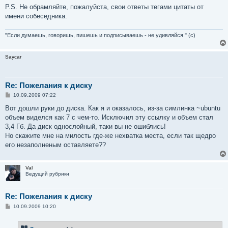
P.S. Не обрамляйте, пожалуйста, свои ответы тегами цитаты от
имени собеседника.
"Если думаешь, говоришь, пишешь и подписываешь - не удивляйся." (с)
Saycar
Re: Пожелания к диску
С
10.09.2009 07:22
о
о
Вот дошли руки до диска. Как я и оказалось, из-за симлинка ~ubuntu
б
объем виделся как 7 с чем-то. Исключил эту ссылку и объем стал
щ
е
3,4 Гб. Да диск однослойный, таки вы не ошиблись!
н
Но скажите мне на милость где-же нехватка места, если так щедро
и
е
его незаполненым оставляете??
Val
Ведущий рубрики
Re: Пожелания к диску
С
10.09.2009 10:20
о
о
б