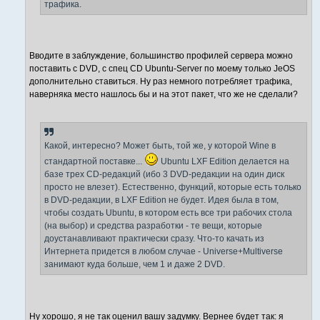
трафика.
Вводите в заблуждение, большинство профилей сервера можно
поставить с DVD, с спец CD Ubuntu-Server по моему только JeOS
дополнительно ставиться. Ну раз немного потребляет трафика,
наверняка место нашлось бы и на этот пакет, что же не сделали?
Какой, интересно? Может быть, той же, у которой Wine в
стандартной поставке...
Ubuntu LXF Edition делается на
базе трех CD-редакций (ибо 3 DVD-редакции на один диск
просто не влезет). Естественно, функций, которые есть только
в DVD-редакции, в LXF Edition не будет. Идея была в том,
чтобы создать Ubuntu, в котором есть все три рабочих стола
(на выбор) и средства разработки - те вещи, которые
доустанавливают практически сразу. Что-то качать из
Интернета придется в любом случае - Universe+Multiverse
занимают куда больше, чем 1 и даже 2 DVD.
Ну хорошо, я не так оценил вашу задумку. Вернее будет так: я