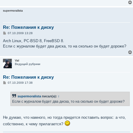
supermoralista
Re: Пожелания к диску
С
07.10.2009 13:28
о
о
Arch Linux, PC-BSD 8, FreeBSD 8.
б
Если с журналом будет два диска, то на сколько он будет дороже?
щ
е
н
и
Val
е
Ведущий рубрики
Re: Пожелания к диску
С
07.10.2009 17:38
о
о
б
supermoralista
писал(а):
↑
щ
е
Если с журналом будет два диска, то на сколько он будет дороже?
н
и
е
Не думаю, что намного, но тогда придется поставить вопрос: а что,
собственно, к чему прилагается?