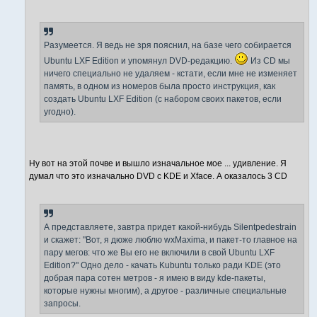
Разумеется. Я ведь не зря пояснил, на базе чего собирается
Ubuntu LXF Edition и упомянул DVD-редакцию.
Из CD мы
ничего специально не удаляем - кстати, если мне не изменяет
память, в одном из номеров была просто инструкция, как
создать Ubuntu LXF Edition (с набором своих пакетов, если
угодно).
Ну вот на этой почве и вышло изначальное мое ... удивление. Я
думал что это изначально DVD с KDE и Xface. А оказалось 3 CD
А представляете, завтра придет какой-нибудь Silentpedestrain
и скажет: "Вот, я дюже люблю wxMaxima, и пакет-то главное на
пару мегов: что же Вы его не включили в свой Ubuntu LXF
Edition?" Одно дело - качать Kubuntu только ради KDE (это
добрая пара сотен метров - я имею в виду kde-пакеты,
которые нужны многим), а другое - различные специальные
запросы.