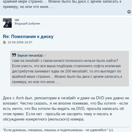
крайней мере странно.... Можно было бы диск с арчем записать к
и
е
примеру, но или что иное.....
Val
Ведущий рубрики
Re: Пожелания к диску
С
10.09.2009 16:57
о
о
б
Saycar
писал(а):
↑
щ
е
таки на гигабайт с гаком ничего полезного нельзя было найти?
н
Если учесть, что вся ваша подборка стороннего софта исключая
и
е
дистрибутив занимает едва ли 200 мегабайт, то это выглядит по
крайней мере странно.... Можно было бы диск с арчем записать к
примеру, но или что иное.....
Диск с Arch был, репозитории в гигабайт и даже на DVD уже давно не
влезают. Честно сказать, я не вполне понимаю, что Вы хотите - если
есть нечто, что Вы хотели бы видеть на DVD, просьба написать об
этом прямо. Если нет - просьба не засорять тему и писать в
обсуждение конкретного (июльского) номера.
"Если думаешь, говоришь, пишешь и подписываешь - не удивляйся." (с)