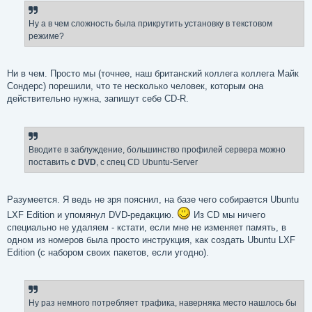
Ну а в чем сложность была прикрутить установку в текстовом
режиме?
Ни в чем. Просто мы (точнее, наш британский коллега коллега Майк
Сондерс) порешили, что те несколько человек, которым она
действительно нужна, запишут себе CD-R.
Вводите в заблуждение, большинство профилей сервера можно
поставить
с DVD
, с спец CD Ubuntu-Server
Разумеется. Я ведь не зря пояснил, на базе чего собирается Ubuntu
LXF Edition и упомянул DVD-редакцию.
Из CD мы ничего
специально не удаляем - кстати, если мне не изменяет память, в
одном из номеров была просто инструкция, как создать Ubuntu LXF
Edition (с набором своих пакетов, если угодно).
Ну раз немного потребляет трафика, наверняка место нашлось бы