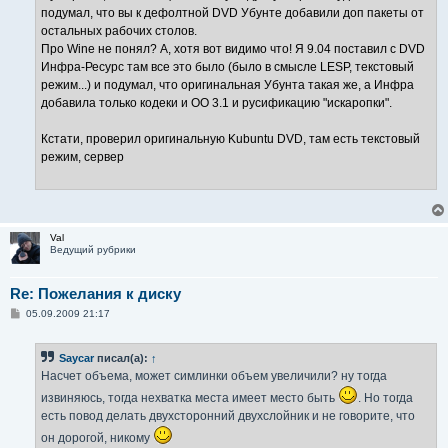
подумал, что вы к дефолтной DVD Убунте добавили доп пакеты от
остальных рабочих столов.
Про Wine не понял? А, хотя вот видимо что! Я 9.04 поставил с DVD
Инфра-Ресурс там все это было (было в смысле LЕSP, текстовый
режим...) и подумал, что оригинальная Убунта такая же, а Инфра
добавила только кодеки и OO 3.1 и русификацию "искаропки".
Кстати, проверил оригинальную Kubuntu DVD, там есть текстовый
режим, сервер
Val
Ведущий рубрики
Re: Пожелания к диску
С
05.09.2009 21:17
о
о
б
Saycar
писал(а):
↑
щ
е
Насчет объема, может симлинки объем увеличили? ну тогда
н
и
извиняюсь, тогда нехватка места имеет место быть
. Но тогда
е
есть повод делать двухсторонний двухслойник и не говорите, что
он дорогой, никому