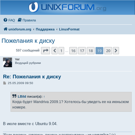
FAQ
Правила
unixforum.org
Поддержка
LinuxFormat
Пожелания к диску
Страница
19
из
20
1
16
17
18
19
20
Пред.
След.
597 сообщений
…
Val
Ведущий рубрики
Re: Пожелания к диску
С
25.05.2009 09:50
о
о
б
LBild
писал(а):
↑
щ
е
Когда будет Mandriva 2009.1? Хотелось-бы увидеть ее на июньском
н
номере.
и
е
В июле вместе с Ubuntu 9.04.
"Если думаешь, говоришь, пишешь и подписываешь - не удивляйся." (с)