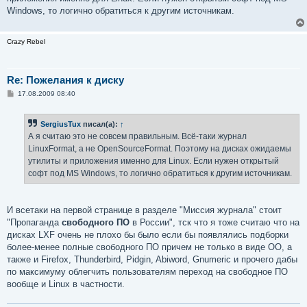
Windows, то логично обратиться к другим источникам.
Crazy Rebel
Re: Пожелания к диску
С
17.08.2009 08:40
о
о
б
SergiusTux
писал(а):
↑
щ
е
А я считаю это не совсем правильным. Всё-таки журнал
н
LinuxFormat, а не OpenSourceFormat. Поэтому на дисках ожидаемы
и
е
утилиты и приложения именно для Linux. Если нужен открытый
софт под MS Windows, то логично обратиться к другим источникам.
И всетаки на первой странице в разделе "Миссия журнала" стоит
"Пропаганда
свободного ПО
в России", тск что я тоже считаю что на
дисках LXF очень не плохо бы было если бы появлялись подборки
более-менее полные свободного ПО причем не только в виде ОО, а
также и Firefox, Thunderbird, Pidgin, Abiword, Gnumeric и прочего дабы
по максимуму облегчить пользователям переход на свободное ПО
вообще и Linux в частности.