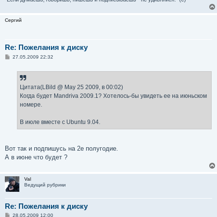
Сергий
Re: Пожелания к диску
С
27.05.2009 22:32
о
о
б
щ
е
Цитата(LBild @ May 25 2009, в 00:02)
н
Когда будет Mandriva 2009.1? Хотелось-бы увидеть ее на июньском
и
е
номере.
В июле вместе с Ubuntu 9.04.
Вот так и подпишусь на 2е полугодие.
А в июне что будет ?
Val
Ведущий рубрики
Re: Пожелания к диску
С
28.05.2009 12:00