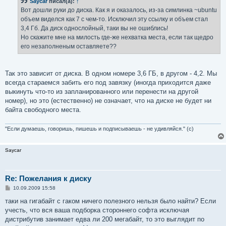
Saycar
писал(а):
↑
щ
е
Вот дошли руки до диска. Как я и оказалось, из-за симлинка ~ubuntu
н
объем виделся как 7 с чем-то. Исключил эту ссылку и объем стал
и
е
3,4 Гб. Да диск однослойный, таки вы не ошиблись!
Но скажите мне на милость где-же нехватка места, если так щедро
его незаполненым оставляете??
Так это зависит от диска. В одном номере 3,6 ГБ, в другом - 4,2. Мы
всегда стараемся забить его под завязку (иногда приходится даже
выкинуть что-то из запланированного или перенести на другой
номер), но это (естественно) не означает, что на диске не будет ни
байта свободного места.
"Если думаешь, говоришь, пишешь и подписываешь - не удивляйся." (с)
Saycar
Re: Пожелания к диску
С
10.09.2009 15:58
о
о
таки на гигабайт с гаком ничего полезного нельзя было найти? Если
б
учесть, что вся ваша подборка стороннего софта исключая
щ
е
дистрибутив занимает едва ли 200 мегабайт, то это выглядит по
н