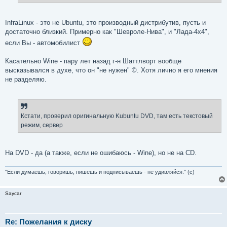
InfraLinux - это не Ubuntu, это производный дистрибутив, пусть и
достаточно близкий. Примерно как "Шевроле-Нива", и "Лада-4x4",
если Вы - автомобилист
Касательно Wine - пару лет назад г-н Шаттлворт вообще
высказывался в духе, что он "не нужен" ©. Хотя лично я его мнения
не разделяю.
Кстати, проверил оригинальную Kubuntu DVD, там есть текстовый
режим, сервер
На DVD - да (а также, если не ошибаюсь - Wine), но не на CD.
"Если думаешь, говоришь, пишешь и подписываешь - не удивляйся." (с)
Saycar
Re: Пожелания к диску