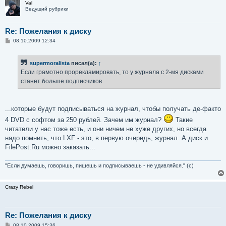
Val
Ведущий рубрики
Re: Пожелания к диску
С
08.10.2009 12:34
о
о
б
supermoralista
писал(а):
↑
щ
е
Если грамотно прорекламировать, то у журнала с 2-мя дисками
н
станет больше подписчиков.
и
е
...которые будут подписываться на журнал, чтобы получать де-факто
4 DVD с софтом за 250 рублей. Зачем им журнал?
Такие
читатели у нас тоже есть, и они ничем не хуже других, но всегда
надо помнить, что LXF - это, в первую очередь, журнал. А диск и
FilePost.Ru можно заказать...
"Если думаешь, говоришь, пишешь и подписываешь - не удивляйся." (с)
Crazy Rebel
Re: Пожелания к диску
С
08.10.2009 15:36