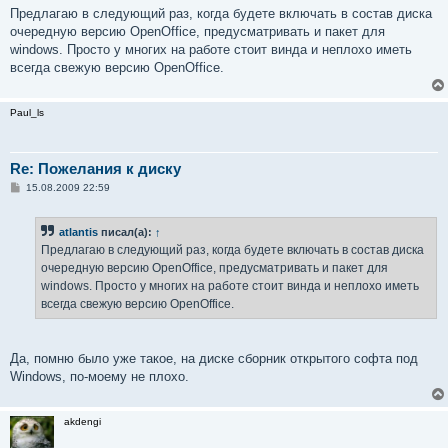
о
Предлагаю в следующий раз, когда будете включать в состав диска
б
очередную версию OpenOffice, предусматривать и пакет для
щ
е
windows. Просто у многих на работе стоит винда и неплохо иметь
н
всегда свежую версию OpenOffice.
и
е
Paul_ls
Re: Пожелания к диску
С
15.08.2009 22:59
о
о
б
atlantis
писал(а):
↑
щ
е
Предлагаю в следующий раз, когда будете включать в состав диска
н
очередную версию OpenOffice, предусматривать и пакет для
и
е
windows. Просто у многих на работе стоит винда и неплохо иметь
всегда свежую версию OpenOffice.
Да, помню было уже такое, на диске сборник открытого софта под
Windows, по-моему не плохо.
akdengi