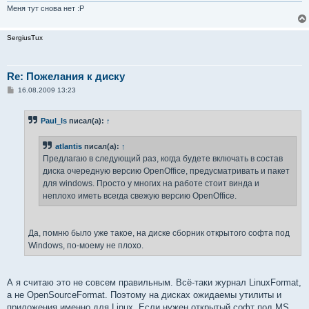
Меня тут снова нет :P
SergiusTux
Re: Пожелания к диску
С
16.08.2009 13:23
о
о
б
Paul_ls
писал(а):
↑
щ
е
н
atlantis
писал(а):
↑
и
е
Предлагаю в следующий раз, когда будете включать в состав
диска очередную версию OpenOffice, предусматривать и пакет
для windows. Просто у многих на работе стоит винда и
неплохо иметь всегда свежую версию OpenOffice.
Да, помню было уже такое, на диске сборник открытого софта под
Windows, по-моему не плохо.
А я считаю это не совсем правильным. Всё-таки журнал LinuxFormat,
а не OpenSourceFormat. Поэтому на дисках ожидаемы утилиты и
приложения именно для Linux. Если нужен открытый софт под MS