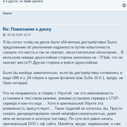
А я другое, но
тоже
дерево!
Saycar
Re: Пожелания к диску
С
05.09.2009 16:37
о
о
Я бы хотел чтобы на диске были x64-битные дистрибутивы! Было
б
предложение об увелечении надежности путем избыточности,
щ
е
сказали что места и так не хватает, несостоятельное объяснение... В
н
июльском номере двухслойная сторона заполнена на ~7Гбай, что не
и
е
хватает места?!! Другая сторона и вовсе однослойная.
Было бы вообще замечательно, если бы дистрибутивы готовились в
виде i386 и x_64 сборок в одном флаконе (как SuSe 10.0.1, вроде, не
Open которая).
Что не понравилось в сборке с Убунтой, так это невозможность
установки в текстовом режиме, режима установки сервера и LTSP-
сервера и кое-что еще.... Хотя в оригинальной Убунте эта
возможность присутствует.... Таких поделий не хотелось бы. Просто
сказать дискредитировали своей непрофессиональностью, даже
wine не включен в штатную поставку. По сути все равно качать
оригинальный DVD с оф.сайта. Mandriva, вроде, нормальная, я сам