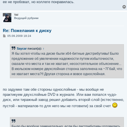
ее не пробовал, но коллеге понравилась.
Val
Ведущий рубрики
Re: Пожелания к диску
С
05.09.2009 18:24
о
о
б
Saycar
писал(а):
↑
щ
е
Я бы хотел чтобы на диске были x64-битные дистрибутивы! Было
н
предложение об увелечении надежности путем избыточности,
и
е
сказали что места и так не хватает, несостоятельное объяснение...
В июльском номере двухслойная сторона заполнена на ~7Гбай, что
не хватает места?!! Другая сторона и вовсе однослойная.
по задумке там обе стороны однослойные - мы вообще не
практикуем двухслойные DVD в журнале. Или вам попался чудо-
диск, или тиражный завод решил добавить второй слой (естественно,
пустой - материалов-то для него мы не готовили) за свой счет
Было бы вообще замечательно, если бы дистрибутивы готовились