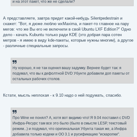
и на этот пакет, что же не сделали?
А представляете, завтра придет какой-нибудь Silentpedestrain и
скажет: "Вот, я дюже люблю wxMaxima, и пакет-то главное на пару
мегов: что же Вы его не включили в свой Ubuntu LXF Edition?" Одно
дело - качать Kubuntu только ради KDE (это добрая пара сотен
метров - я имею в виду kde-пакеты, которые нужны многим), а другое
- различные специальные запросы.
Ну хорошо, я не так оценил вашу задумку. Вернее будет так: я
подумал, что вы к дефолтной DVD Убунте добавили доп пакеты от
остальных рабочих столов.
Кстати, мысль неплохая - к 9.10 надо о ней подумать, спасибо.
Про Wine не понял? А, хотя вот видимо что! Я 9.04 поставил с DVD
Инфра-Ресурс там все это было (было в смысле LЕSP, текстовый
режим...) и подумал, что оригинальная Убунта такая же, а Инфра
добавила только кодеки и OO 3.1 и русификацию "искаропки".