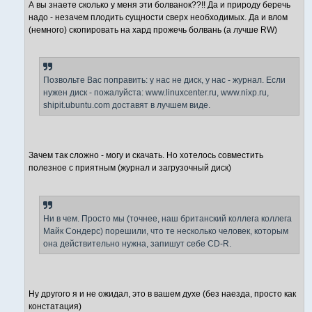
А вы знаете сколько у меня эти болванок??!! Да и природу беречь
надо - незачем плодить сущности сверх необходимых. Да и влом
(немного) скопировать на хард прожечь болвань (а лучше RW)
Позвольте Вас поправить: у нас не диск, у нас - журнал. Если
нужен диск - пожалуйста: www.linuxcenter.ru, www.nixp.ru,
shipit.ubuntu.com доставят в лучшем виде.
Зачем так сложно - могу и скачать. Но хотелось совместить
полезное с приятным (журнал и загрузочный диск)
Ни в чем. Просто мы (точнее, наш британский коллега коллега
Майк Сондерс) порешили, что те несколько человек, которым
она действительно нужна, запишут себе CD-R.
Ну другого я и не ожидал, это в вашем духе (без наезда, просто как
констатация)