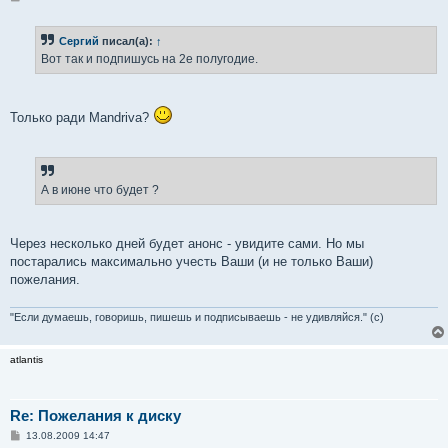
о
о
б
Сергий
писал(а):
↑
щ
е
Вот так и подпишусь на 2е полугодие.
н
и
е
Только ради Mandriva?
А в июне что будет ?
Через несколько дней будет анонс - увидите сами. Но мы
постарались максимально учесть Ваши (и не только Ваши)
пожелания.
"Если думаешь, говоришь, пишешь и подписываешь - не удивляйся." (с)
atlantis
Re: Пожелания к диску
С
13.08.2009 14:47
о