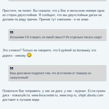
Простите, не понял. Вы сказали, что у Вас в июльском номере одна
из сторон двухслойная. Я сообщил, что мы двухслойные диски не
делаем по ряду причин. Причем тут симлинки - я не знаю.
Исошники CD я видел, но какой смысл? Их отдельно писать надо!
Это сложно? Только не говорите, что 6 рублей за болванку это
дорого - никому
Ваш диск меня подкупил тем, что (в отличии от Хакера) он
загрузочный!
Позвольте Вас поправить: у нас не диск, у нас - журнал. Если нужен
диск - пожалуйста: www.linuxcenter.ru, www.nixp.ru, shipit.ubuntu.com
доставят в лучшем виде.