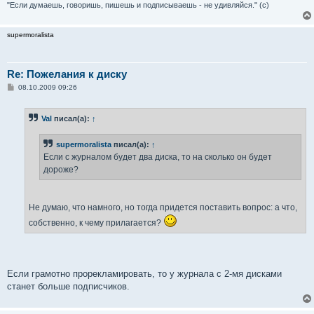
"Если думаешь, говоришь, пишешь и подписываешь - не удивляйся." (с)
supermoralista
Re: Пожелания к диску
С
08.10.2009 09:26
о
о
б
Val
писал(а):
↑
щ
е
н
supermoralista
писал(а):
↑
и
е
Если с журналом будет два диска, то на сколько он будет
дороже?
Не думаю, что намного, но тогда придется поставить вопрос: а что,
собственно, к чему прилагается?
Если грамотно прорекламировать, то у журнала с 2-мя дисками
станет больше подписчиков.