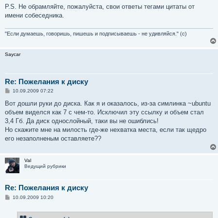
P.S. Не обрамляйте, пожалуйста, свои ответы тегами цитаты от
имени собеседника.
"Если думаешь, говоришь, пишешь и подписываешь - не удивляйся." (с)
Saycar
Re: Пожелания к диску
С
10.09.2009 07:22
о
о
Вот дошли руки до диска. Как я и оказалось, из-за симлинка ~ubuntu
б
объем виделся как 7 с чем-то. Исключил эту ссылку и объем стал
щ
е
3,4 Гб. Да диск однослойный, таки вы не ошиблись!
н
Но скажите мне на милость где-же нехватка места, если так щедро
и
е
его незаполненым оставляете??
Val
Ведущий рубрики
Re: Пожелания к диску
С
10.09.2009 10:20
о
о
б