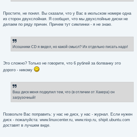
Простите, не понял. Вы сказали, что у Вас в июльском номере одна
из сторон двухслойная. Я сообщил, что мы двухслойные диски не
делаем по ряду причин. Причем тут симлинки - я не знаю.
Исошники CD я видел, но какой смысл? Их отдельно писать надо!
Это сложно? Только не говорите, что 6 рублей за болванку это
дорого - никому
Ваш диск меня подкупил тем, что (в отличии от Хакера) он
загрузочный!
Позвольте Вас поправить: у нас не диск, у нас - журнал. Если нужен
диск - пожалуйста: www.linuxcenter.ru, www.nixp.ru, shipit.ubuntu.com
доставят в лучшем виде.