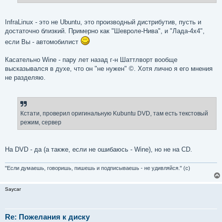
InfraLinux - это не Ubuntu, это производный дистрибутив, пусть и
достаточно близкий. Примерно как "Шевроле-Нива", и "Лада-4x4",
если Вы - автомобилист
Касательно Wine - пару лет назад г-н Шаттлворт вообще
высказывался в духе, что он "не нужен" ©. Хотя лично я его мнения
не разделяю.
Кстати, проверил оригинальную Kubuntu DVD, там есть текстовый
режим, сервер
На DVD - да (а также, если не ошибаюсь - Wine), но не на CD.
"Если думаешь, говоришь, пишешь и подписываешь - не удивляйся." (с)
Saycar
Re: Пожелания к диску