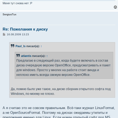
Меня тут снова нет :P
SergiusTux
Re: Пожелания к диску
С
16.08.2009 13:23
о
о
б
Paul_ls
писал(а):
↑
щ
е
н
atlantis
писал(а):
↑
и
е
Предлагаю в следующий раз, когда будете включать в состав
диска очередную версию OpenOffice, предусматривать и пакет
для windows. Просто у многих на работе стоит винда и
неплохо иметь всегда свежую версию OpenOffice.
Да, помню было уже такое, на диске сборник открытого софта под
Windows, по-моему не плохо.
А я считаю это не совсем правильным. Всё-таки журнал LinuxFormat,
а не OpenSourceFormat. Поэтому на дисках ожидаемы утилиты и
приложения именно для Linux. Если нужен открытый софт под MS