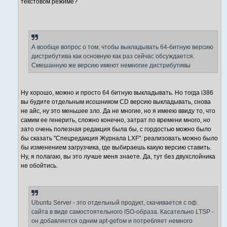
текстовом режиме?
А вообще вопрос о том, чтобы выкладывать 64-битную версию
дистрибутива как основную как раз сейчас обсуждается.
Смешанную же версию имеют немногие дистрибутивы
Ну хорошо, можно и просто 64 битную выкладывать. Но тогда i386
вы будите отдельным исошником CD версию выкладывать, снова
не айс, ну это меньшее зло. Да не многие, но я имеею ввиду то, что
самим ее генерить, сложно конечно, затрат по времени много, но
зато очень полезная редакция была бы, с гордостью можно было
бы сказать "Спецредакция Журнала LXF". реализовать можно было
бы изменением загрузчика, где выбираешь какую версию ставить.
Ну, я полагаю, вы это лучше меня знаете. Да, тут без двухслойника
не обойтись.
Ubuntu Server - это отдельный продукт, скачивается с оф.
сайта в виде самостоятельного ISO-образа. Касательно LTSP -
он добавляется одним apt-get'ом и потребляет немного