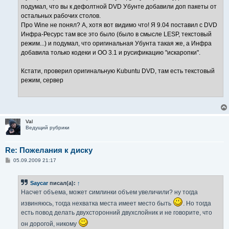
подумал, что вы к дефолтной DVD Убунте добавили доп пакеты от
остальных рабочих столов.
Про Wine не понял? А, хотя вот видимо что! Я 9.04 поставил с DVD
Инфра-Ресурс там все это было (было в смысле LЕSP, текстовый
режим...) и подумал, что оригинальная Убунта такая же, а Инфра
добавила только кодеки и OO 3.1 и русификацию "искаропки".
Кстати, проверил оригинальную Kubuntu DVD, там есть текстовый
режим, сервер
Val
Ведущий рубрики
Re: Пожелания к диску
С
05.09.2009 21:17
о
о
б
Saycar
писал(а):
↑
щ
е
Насчет объема, может симлинки объем увеличили? ну тогда
н
и
извиняюсь, тогда нехватка места имеет место быть
. Но тогда
е
есть повод делать двухсторонний двухслойник и не говорите, что
он дорогой, никому