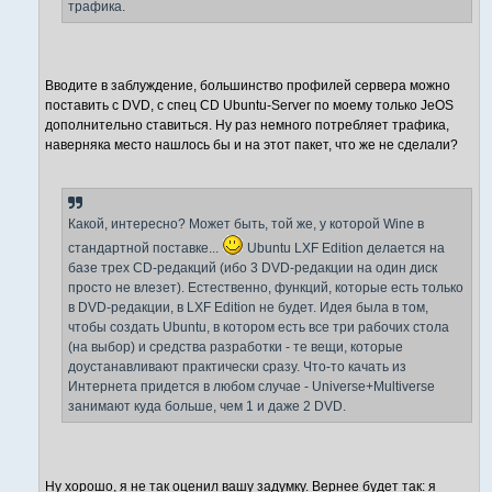
трафика.
Вводите в заблуждение, большинство профилей сервера можно
поставить с DVD, с спец CD Ubuntu-Server по моему только JeOS
дополнительно ставиться. Ну раз немного потребляет трафика,
наверняка место нашлось бы и на этот пакет, что же не сделали?
Какой, интересно? Может быть, той же, у которой Wine в
стандартной поставке...
Ubuntu LXF Edition делается на
базе трех CD-редакций (ибо 3 DVD-редакции на один диск
просто не влезет). Естественно, функций, которые есть только
в DVD-редакции, в LXF Edition не будет. Идея была в том,
чтобы создать Ubuntu, в котором есть все три рабочих стола
(на выбор) и средства разработки - те вещи, которые
доустанавливают практически сразу. Что-то качать из
Интернета придется в любом случае - Universe+Multiverse
занимают куда больше, чем 1 и даже 2 DVD.
Ну хорошо, я не так оценил вашу задумку. Вернее будет так: я