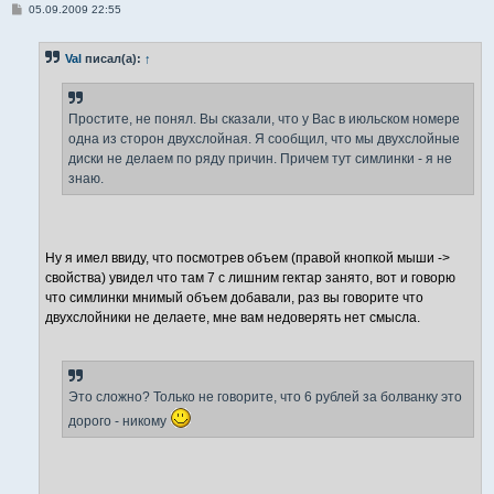
С
05.09.2009 22:55
о
о
б
Val
писал(а):
↑
щ
е
н
и
е
Простите, не понял. Вы сказали, что у Вас в июльском номере
одна из сторон двухслойная. Я сообщил, что мы двухслойные
диски не делаем по ряду причин. Причем тут симлинки - я не
знаю.
Ну я имел ввиду, что посмотрев объем (правой кнопкой мыши ->
свойства) увидел что там 7 с лишним гектар занято, вот и говорю
что симлинки мнимый объем добавали, раз вы говорите что
двухслойники не делаете, мне вам недоверять нет смысла.
Это сложно? Только не говорите, что 6 рублей за болванку это
дорого - никому