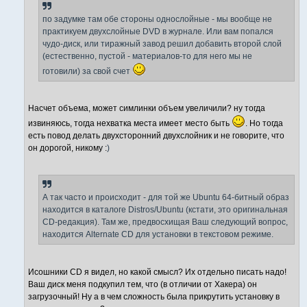
и
е
по задумке там обе стороны однослойные - мы вообще не
практикуем двухслойные DVD в журнале. Или вам попался
чудо-диск, или тиражный завод решил добавить второй слой
(естественно, пустой - материалов-то для него мы не
готовили) за свой счет
Насчет объема, может симлинки объем увеличили? ну тогда
извиняюсь, тогда нехватка места имеет место быть
. Но тогда
есть повод делать двухсторонний двухслойник и не говорите, что
он дорогой, никому :
)
А так часто и происходит - для той же Ubuntu 64-битный образ
находится в каталоге Distros/Ubuntu (кстати, это оригинальная
CD-редакция). Там же, предвосхищая Ваш следующий вопрос,
находится Alternate CD для установки в текстовом режиме.
Исошники CD я видел, но какой смысл? Их отдельно писать надо!
Ваш диск меня подкупил тем, что (в отличии от Хакера) он
загрузочный! Ну а в чем сложность была прикрутить установку в