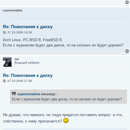
supermoralista
Re: Пожелания к диску
С
07.10.2009 13:28
о
о
Arch Linux, PC-BSD 8, FreeBSD 8.
б
Если с журналом будет два диска, то на сколько он будет дороже?
щ
е
н
и
Val
е
Ведущий рубрики
Re: Пожелания к диску
С
07.10.2009 17:38
о
о
б
supermoralista
писал(а):
↑
щ
е
Если с журналом будет два диска, то на сколько он будет дороже?
н
и
е
Не думаю, что намного, но тогда придется поставить вопрос: а что,
собственно, к чему прилагается?