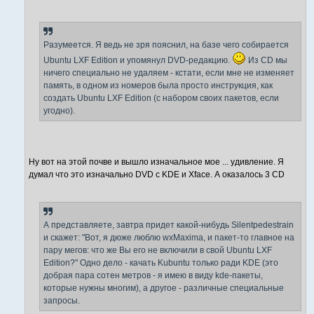
Разумеется. Я ведь не зря пояснил, на базе чего собирается
Ubuntu LXF Edition и упомянул DVD-редакцию.
Из CD мы
ничего специально не удаляем - кстати, если мне не изменяет
память, в одном из номеров была просто инструкция, как
создать Ubuntu LXF Edition (с набором своих пакетов, если
угодно).
Ну вот на этой почве и вышло изначальное мое ... удивление. Я
думал что это изначально DVD с KDE и Xface. А оказалось 3 CD
А представляете, завтра придет какой-нибудь Silentpedestrain
и скажет: "Вот, я дюже люблю wxMaxima, и пакет-то главное на
пару мегов: что же Вы его не включили в свой Ubuntu LXF
Edition?" Одно дело - качать Kubuntu только ради KDE (это
добрая пара сотен метров - я имею в виду kde-пакеты,
которые нужны многим), а другое - различные специальные
запросы.