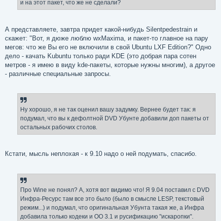
и на этот пакет, что же не сделали?
А представляете, завтра придет какой-нибудь Silentpedestrain и
скажет: "Вот, я дюже люблю wxMaxima, и пакет-то главное на пару
мегов: что же Вы его не включили в свой Ubuntu LXF Edition?" Одно
дело - качать Kubuntu только ради KDE (это добрая пара сотен
метров - я имею в виду kde-пакеты, которые нужны многим), а другое
- различные специальные запросы.
Ну хорошо, я не так оценил вашу задумку. Вернее будет так: я
подумал, что вы к дефолтной DVD Убунте добавили доп пакеты от
остальных рабочих столов.
Кстати, мысль неплохая - к 9.10 надо о ней подумать, спасибо.
Про Wine не понял? А, хотя вот видимо что! Я 9.04 поставил с DVD
Инфра-Ресурс там все это было (было в смысле LЕSP, текстовый
режим...) и подумал, что оригинальная Убунта такая же, а Инфра
добавила только кодеки и OO 3.1 и русификацию "искаропки".