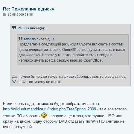
Re: Пожелания к диску
С
15.08.2009 23:58
о
о
б
Paul_ls
писал(а):
↑
щ
е
н
atlantis
писал(а):
↑
и
е
Предлагаю в следующий раз, когда будете включать в состав
диска очередную версию OpenOffice, предусматривать и пакет
для windows. Просто у многих на работе стоит винда и
неплохо иметь всегда свежую версию OpenOffice.
Да, помню было уже такое, на диске сборник открытого софта под
Windows, по-моему не плохо.
Если очень надо, то можно будет собрать типа этого:
http://wiki.edumandriva.ru/index.php/FreeSpring_2009
- там все готово,
только ПО обновить
- вопрос еще в том, что лучше - ISO или
сразу на диске. Одну сторону DVD отдавать по Win ПО считаю не
очень разумной.