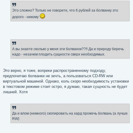
Это сложно? Только не говорите, что 6 рублей за болванку это
дорого - никому
А вы знаете сколько у меня эти болванок??!! Да и природу беречь
надо - незачем плодить сущности сверх необходимых.
Это верно, я тоже, вопреки распространенному подходу,
предпочитаю болванки не зечть, а пользоваться CD-RW или
виртуальной машиной. Однако, коль скоро необходимость установки
в текстовом режиме стоит остро, я думаю, такая сущность не будет
лишней. Хотя
Да и влом (немного) скопировать на хард прожечь болвань (а лучше
RW)