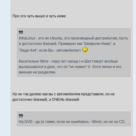
Про это чуть выше и чуть ниже
InfraLinux - это не Ubuntu, это производный дистрибутив, пусть
и достаточно близкий. Примерно как "Шевроле-Нива", и
"Лада-4x4", если Вы - автомобилист
Касательно Wine - пару лет назад г-н Шаттлворт вообще
высказывался в духе, что он "не нужен" ©. Хотя лично я его
мнения не разделяю.
Ну не так далеко как вы с автомобилям представили, он не
достаточно близкий, а ОЧЕНЬ близкий
На DVD - да (а также, если не ошибаюсь - Wine), но не на CD.