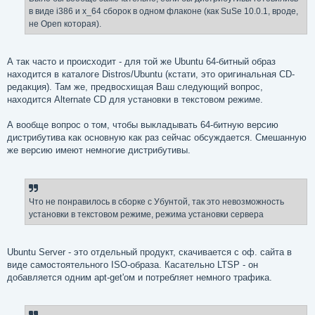
в виде i386 и x_64 сборок в одном флаконе (как SuSe 10.0.1, вроде,
не Open которая).
А так часто и происходит - для той же Ubuntu 64-битный образ
находится в каталоге Distros/Ubuntu (кстати, это оригинальная CD-
редакция). Там же, предвосхищая Ваш следующий вопрос,
находится Alternate CD для установки в текстовом режиме.
А вообще вопрос о том, чтобы выкладывать 64-битную версию
дистрибутива как основную как раз сейчас обсуждается. Смешанную
же версию имеют немногие дистрибутивы.
Что не понравилось в сборке с Убунтой, так это невозможность
установки в текстовом режиме, режима установки сервера
Ubuntu Server - это отдельный продукт, скачивается с оф. сайта в
виде самостоятельного ISO-образа. Касательно LTSP - он
добавляется одним apt-get'ом и потребляет немного трафика.