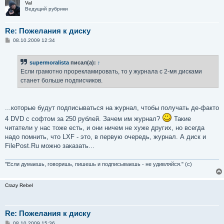
Val
Ведущий рубрики
Re: Пожелания к диску
С
08.10.2009 12:34
о
о
б
supermoralista
писал(а):
↑
щ
е
Если грамотно прорекламировать, то у журнала с 2-мя дисками
н
станет больше подписчиков.
и
е
...которые будут подписываться на журнал, чтобы получать де-факто
4 DVD с софтом за 250 рублей. Зачем им журнал?
Такие
читатели у нас тоже есть, и они ничем не хуже других, но всегда
надо помнить, что LXF - это, в первую очередь, журнал. А диск и
FilePost.Ru можно заказать...
"Если думаешь, говоришь, пишешь и подписываешь - не удивляйся." (с)
Crazy Rebel
Re: Пожелания к диску
С
08.10.2009 15:36