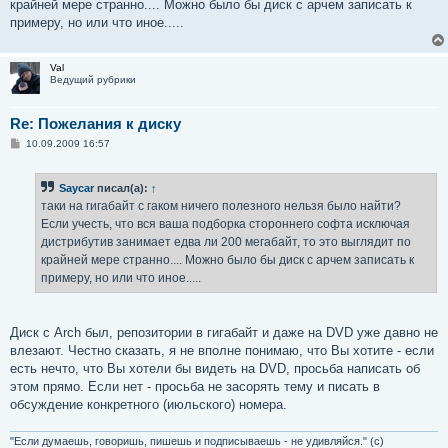
крайней мере странно.... Можно было бы диск с арчем записать к
и
е
примеру, но или что иное.....
Val
Ведущий рубрики
Re: Пожелания к диску
С
10.09.2009 16:57
о
о
б
Saycar
писал(а):
↑
щ
е
таки на гигабайт с гаком ничего полезного нельзя было найти?
н
Если учесть, что вся ваша подборка стороннего софта исключая
и
е
дистрибутив занимает едва ли 200 мегабайт, то это выглядит по
крайней мере странно.... Можно было бы диск с арчем записать к
примеру, но или что иное.....
Диск с Arch был, репозитории в гигабайт и даже на DVD уже давно не
влезают. Честно сказать, я не вполне понимаю, что Вы хотите - если
есть нечто, что Вы хотели бы видеть на DVD, просьба написать об
этом прямо. Если нет - просьба не засорять тему и писать в
обсуждение конкретного (июльского) номера.
"Если думаешь, говоришь, пишешь и подписываешь - не удивляйся." (с)