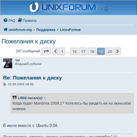
FAQ
Правила
unixforum.org
Поддержка
LinuxFormat
Пожелания к диску
Страница
19
из
20
1
16
17
18
19
20
Пред.
След.
597 сообщений
…
Val
Ведущий рубрики
Re: Пожелания к диску
С
25.05.2009 09:50
о
о
б
LBild
писал(а):
↑
щ
е
Когда будет Mandriva 2009.1? Хотелось-бы увидеть ее на июньском
н
номере.
и
е
В июле вместе с Ubuntu 9.04.
"Если думаешь, говоришь, пишешь и подписываешь - не удивляйся." (с)