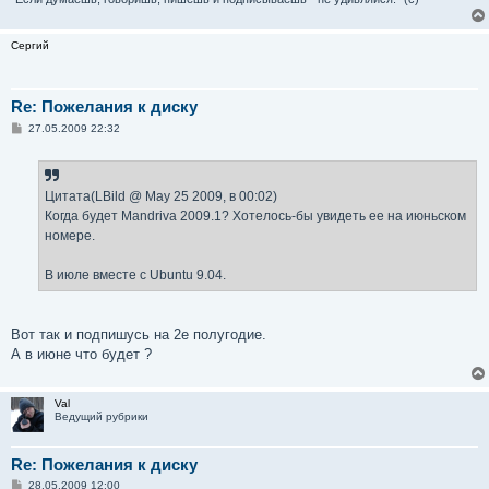
Сергий
Re: Пожелания к диску
С
27.05.2009 22:32
о
о
б
щ
е
Цитата(LBild @ May 25 2009, в 00:02)
н
Когда будет Mandriva 2009.1? Хотелось-бы увидеть ее на июньском
и
е
номере.
В июле вместе с Ubuntu 9.04.
Вот так и подпишусь на 2е полугодие.
А в июне что будет ?
Val
Ведущий рубрики
Re: Пожелания к диску
С
28.05.2009 12:00