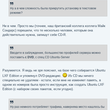
Ну а в чем сложность была прикрутить установку в текстовом
режиме?
Ни в чем. Просто мы (точнее, наш британский коллега коллега Майк
Сондерс) порешили, что те несколько человек, которым она
действительно нужна, запишут себе CD-R.
Вводите в заблуждение, большинство профилей сервера можно
поставить
с DVD
, с спец CD Ubuntu-Server
Разумеется. Я ведь не зря пояснил, на базе чего собирается Ubuntu
LXF Edition и упомянул DVD-редакцию.
Из CD мы ничего
специально не удаляем - кстати, если мне не изменяет память, в
одном из номеров была просто инструкция, как создать Ubuntu LXF
Edition (с набором своих пакетов, если угодно).
Ну раз немного потребляет трафика, наверняка место нашлось бы