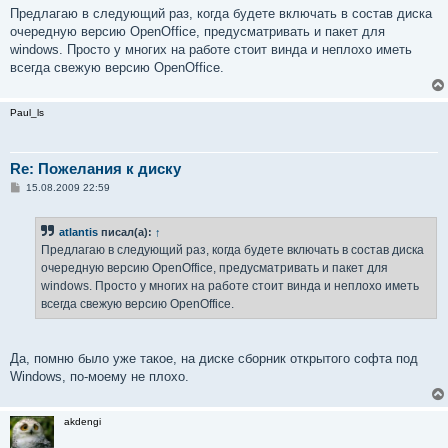
о
Предлагаю в следующий раз, когда будете включать в состав диска
б
очередную версию OpenOffice, предусматривать и пакет для
щ
е
windows. Просто у многих на работе стоит винда и неплохо иметь
н
всегда свежую версию OpenOffice.
и
е
Paul_ls
Re: Пожелания к диску
С
15.08.2009 22:59
о
о
б
atlantis
писал(а):
↑
щ
е
Предлагаю в следующий раз, когда будете включать в состав диска
н
очередную версию OpenOffice, предусматривать и пакет для
и
е
windows. Просто у многих на работе стоит винда и неплохо иметь
всегда свежую версию OpenOffice.
Да, помню было уже такое, на диске сборник открытого софта под
Windows, по-моему не плохо.
akdengi