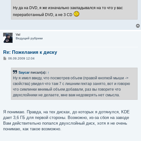
Ну да на DVD, я же изначально закладывался на то что у вас
переработанный DVD, а не 3 CD
Val
Ведущий рубрики
Re: Пожелания к диску
С
06.09.2009 12:04
о
о
б
Saycar
писал(а):
↑
щ
е
Ну я имел ввиду, что посмотрев объем (правой кнопкой мыши ->
н
свойства) увидел что там 7 с лишним гектар занято, вот и говорю
и
е
что симлинки мнимый объем добавали, раз вы говорите что
двухслойники не делаете, мне вам недоверять нет смысла.
Я понимаю. Правда, на тех дисках, до которых я дотянулся, KDE
дает 3,6 ГБ для первой стороны. Возможно, из-за сбоя на заводе
Вам действительно попался двухслойный диск, хотя я не очень
понимаю, как такое возможно.