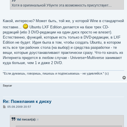
Хотя в оригинальной Убунте эта возможность присутствует....
Какой, интересно? Может быть, той же, у которой Wine в стандартной
поставке...
Ubuntu LXF Edition делается на базе трех CD-
редакций (ибо 3 DVD-редакции на один диск просто не влезет).
Естественно, функций, которые есть только в DVD-редакции, в LXF
Edition не будет. Идея была в том, чтобы создать Ubuntu, в котором
есть все три рабочих стола (на выбор) и средства разработки - те
вещи, которые доустанавливают практически сразу. Что-то качать из
Интернета придется в любом случае - Universe+Multiverse занимают
куда больше, чем 1 и даже 2 DVD.
"Если думаешь, говоришь, пишешь и подписываешь - не удивляйся." (с)
Saycar
Re: Пожелания к диску
С
05.09.2009 20:57
о
о
б
Val
писал(а):
↑
щ
е
н