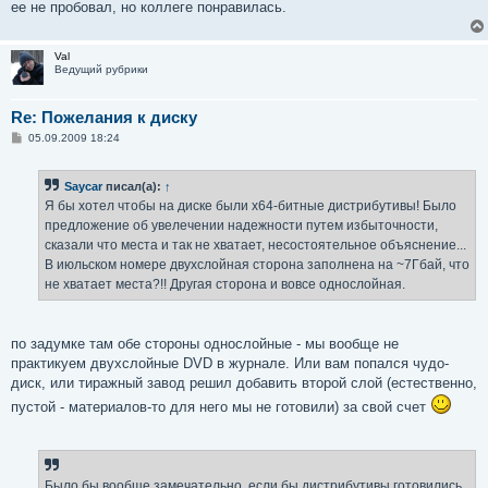
ее не пробовал, но коллеге понравилась.
Val
Ведущий рубрики
Re: Пожелания к диску
С
05.09.2009 18:24
о
о
б
Saycar
писал(а):
↑
щ
е
Я бы хотел чтобы на диске были x64-битные дистрибутивы! Было
н
предложение об увелечении надежности путем избыточности,
и
е
сказали что места и так не хватает, несостоятельное объяснение...
В июльском номере двухслойная сторона заполнена на ~7Гбай, что
не хватает места?!! Другая сторона и вовсе однослойная.
по задумке там обе стороны однослойные - мы вообще не
практикуем двухслойные DVD в журнале. Или вам попался чудо-
диск, или тиражный завод решил добавить второй слой (естественно,
пустой - материалов-то для него мы не готовили) за свой счет
Было бы вообще замечательно, если бы дистрибутивы готовились