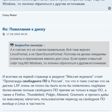
Windows, то логично обратиться к другим источникам.
Crazy Rebel
Re: Пожелания к диску
С
17.08.2009 08:40
о
о
б
SergiusTux
писал(а):
↑
щ
е
А я считаю это не совсем правильным. Всё-таки журнал
н
LinuxFormat, а не OpenSourceFormat. Поэтому на дисках ожидаемы
и
е
утилиты и приложения именно для Linux. Если нужен открытый
софт под MS Windows, то логично обратиться к другим источникам.
И всетаки на первой странице в разделе "Миссия журнала" стоит
"Пропаганда
свободного ПО
в России", тск что я тоже считаю что на
дисках LXF очень не плохо бы было если бы появлялись подборки
более-менее полные свободного ПО причем не только в виде ОО, а
также и Firefox, Thunderbird, Pidgin, Abiword, Gnumeric и прочего дабы
по максимуму облегчить пользователям переход на свободное ПО
вообще и Linux в частности.