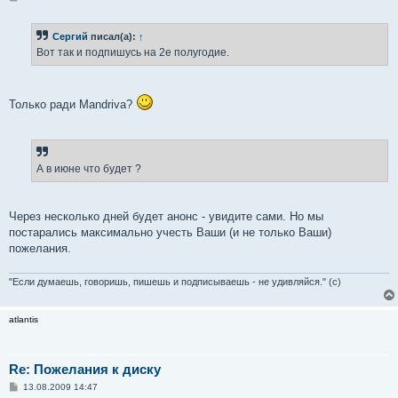
о
о
б
Сергий
писал(а):
↑
щ
е
Вот так и подпишусь на 2е полугодие.
н
и
е
Только ради Mandriva?
А в июне что будет ?
Через несколько дней будет анонс - увидите сами. Но мы
постарались максимально учесть Ваши (и не только Ваши)
пожелания.
"Если думаешь, говоришь, пишешь и подписываешь - не удивляйся." (с)
atlantis
Re: Пожелания к диску
С
13.08.2009 14:47
о