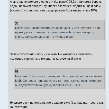
А вы знаете сколько у меня эти болванок??!! Да и природу беречь
надо - незачем плодить сущности сверх необходимых. Да и влом
(немного) скопировать на хард прожечь болвань (а лучше RW)
Позвольте Вас поправить: у нас не диск, у нас - журнал. Если
нужен диск - пожалуйста: www.linuxcenter.ru, www.nixp.ru,
shipit.ubuntu.com доставят в лучшем виде.
Зачем так сложно - могу и скачать. Но хотелось совместить
полезное с приятным (журнал и загрузочный диск)
Ни в чем. Просто мы (точнее, наш британский коллега коллега
Майк Сондерс) порешили, что те несколько человек, которым
она действительно нужна, запишут себе CD-R.
Ну другого я и не ожидал, это в вашем духе (без наезда, просто как
констатация)