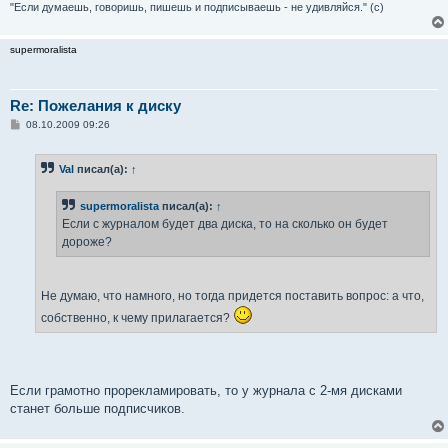
"Если думаешь, говоришь, пишешь и подписываешь - не удивляйся." (с)
supermoralista
Re: Пожелания к диску
С
08.10.2009 09:26
о
о
б
Val
писал(а):
↑
щ
е
н
supermoralista
писал(а):
↑
и
е
Если с журналом будет два диска, то на сколько он будет
дороже?
Не думаю, что намного, но тогда придется поставить вопрос: а что,
собственно, к чему прилагается?
Если грамотно прорекламировать, то у журнала с 2-мя дисками
станет больше подписчиков.