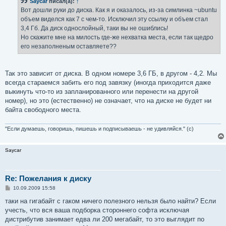
Saycar
писал(а):
↑
щ
е
Вот дошли руки до диска. Как я и оказалось, из-за симлинка ~ubuntu
н
объем виделся как 7 с чем-то. Исключил эту ссылку и объем стал
и
е
3,4 Гб. Да диск однослойный, таки вы не ошиблись!
Но скажите мне на милость где-же нехватка места, если так щедро
его незаполненым оставляете??
Так это зависит от диска. В одном номере 3,6 ГБ, в другом - 4,2. Мы
всегда стараемся забить его под завязку (иногда приходится даже
выкинуть что-то из запланированного или перенести на другой
номер), но это (естественно) не означает, что на диске не будет ни
байта свободного места.
"Если думаешь, говоришь, пишешь и подписываешь - не удивляйся." (с)
Saycar
Re: Пожелания к диску
С
10.09.2009 15:58
о
о
таки на гигабайт с гаком ничего полезного нельзя было найти? Если
б
учесть, что вся ваша подборка стороннего софта исключая
щ
е
дистрибутив занимает едва ли 200 мегабайт, то это выглядит по
н