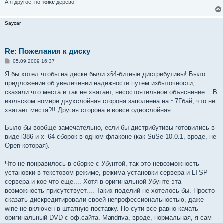
А я другое, но
тоже
дерево!
Saycar
Re: Пожелания к диску
С
05.09.2009 16:37
о
о
Я бы хотел чтобы на диске были x64-битные дистрибутивы! Было
б
предложение об увелечении надежности путем избыточности,
щ
е
сказали что места и так не хватает, несостоятельное объяснение... В
н
июльском номере двухслойная сторона заполнена на ~7Гбай, что не
и
е
хватает места?!! Другая сторона и вовсе однослойная.
Было бы вообще замечательно, если бы дистрибутивы готовились в
виде i386 и x_64 сборок в одном флаконе (как SuSe 10.0.1, вроде, не
Open которая).
Что не понравилось в сборке с Убунтой, так это невозможность
установки в текстовом режиме, режима установки сервера и LTSP-
сервера и кое-что еще.... Хотя в оригинальной Убунте эта
возможность присутствует.... Таких поделий не хотелось бы. Просто
сказать дискредитировали своей непрофессиональностью, даже
wine не включен в штатную поставку. По сути все равно качать
оригинальный DVD с оф.сайта. Mandriva, вроде, нормальная, я сам