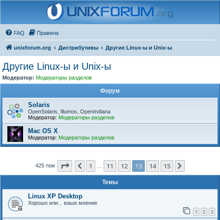
FAQ
Правила
unixforum.org
Дистрибутивы
Другие Linux-ы и Unix-ы
Другие Linux-ы и Unix-ы
Модератор:
Модераторы разделов
Форум
Solaris
OpenSolaris, Illumos, OpenIndiana
Модератор:
Модераторы разделов
Mac OS X
Модератор:
Модераторы разделов
Страница
13
из
15
1
11
12
13
14
15
Пред.
След.
425 тем
…
Темы
Linux XP Desktop
Хорошо или... ваше мнение
1
2
3