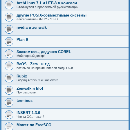
ArchLinux 7.1 и UTF-8 в консоли
Столкнулся с проблеммой руссификации
другие POSIX-совместимые системы
альтернатива GNU/* и *BSD
nvidia в zenwalk
Plan 9
Знакомтесь, дедушка COREL
Мой первый дистр!
BeOS.. Zeta.. и т.д..
вот было же время, писали люди ОСи..
Rubix
Гибрид Archinux и Slackware
Zenwalk и lilo!
При загрузке...
terminus
INSERT 1.3.6
Что за ОСь такая?
Может ли FreeSCO...