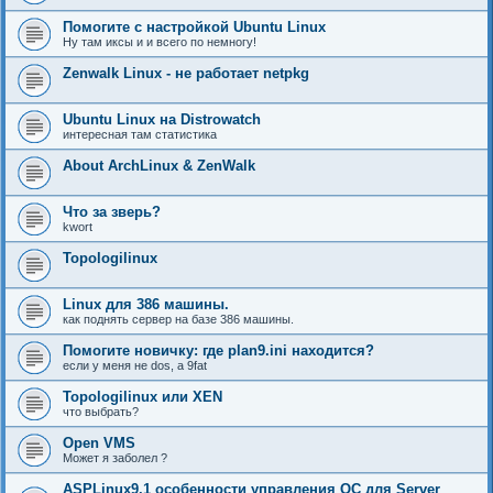
Помогите с настройкой Ubuntu Linux
Ну там иксы и и всего по немногу!
Zenwalk Linux - не работает netpkg
Ubuntu Linux на Distrowatch
интересная там статистика
About ArchLinux & ZenWalk
Что за зверь?
kwort
Topologilinux
Linux для 386 машины.
как поднять сервер на базе 386 машины.
Помогите новичку: где plan9.ini находится?
если у меня не dos, а 9fat
Topologilinux или XEN
что выбрать?
Open VMS
Может я заболел ?
ASPLinux9.1 особенности управления ОС для Server