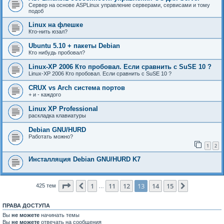
Сервер на основе ASPLinux управление серверами, сервисами и тому
подоб
Linux на флешке
Кто-нить юзал?
Ubuntu 5.10 + пакеты Debian
Кто нибудь пробовал?
Linux-XP 2006 Кто пробовал. Если сравнить с SuSE 10 ?
Linux-XP 2006 Кто пробовал. Если сравнить с SuSE 10 ?
CRUX vs Arch система портов
+ и - каждого
Linux XP Professional
раскладка клавиатуры
Debian GNU/HURD
Работать можно?
1
2
Инсталляция Debian GNU/HURD K7
Страница
13
из
15
1
11
12
13
14
15
Пред.
След.
425 тем
…
ПРАВА ДОСТУПА
Вы
не можете
начинать темы
Вы
не можете
отвечать на сообщения