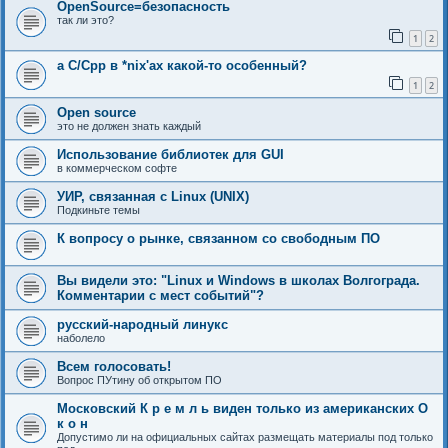
OpenSource=безопасность
так ли это?
1
2
а C/Cpp в *nix'ах какой-то особенный?
1
2
Open source
это не должен знать каждый
Использование библиотек для GUI
в коммерческом софте
УИР, связанная с Linux (UNIX)
Подкиньте темы
К вопросу о рынке, связанном со свободным ПО
Вы видели это: "Linux и Windows в школах Волгограда.
Комментарии с мест событий"?
русский-народный линукс
наболело
Всем голосовать!
Вопрос ПУтину об открытом ПО
Московский К р е м л ь виден только из американских О
к о н
Допустимо ли на официальных сайтах размещать материалы под только