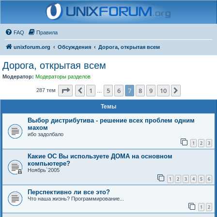
FAQ
Правила
unixforum.org
Обсуждения
Дорога, открытая всем
Дорога, открытая всем
Модератор:
Модераторы разделов
Страница
7
из
10
1
5
6
7
8
9
10
Пред.
След.
287 тем
…
Темы
Выбор дистрибутива - решение всех проблем одним
махом
ибо задолбало
1
2
3
Какие ОС Вы используете ДОМА на основном
компьютере?
Ноябрь`2005
1
2
3
4
5
6
Перспективно ли все это?
Что наша жизнь? Программирование...
1
2