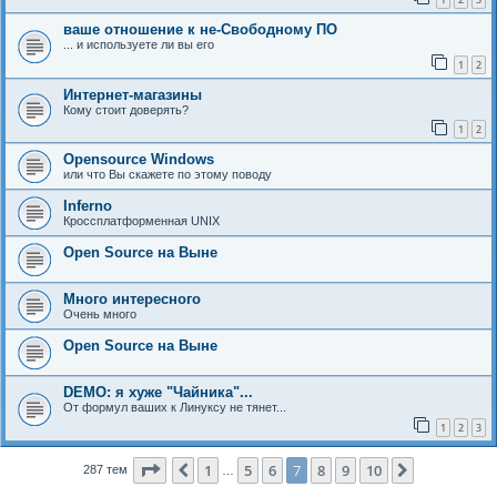
ваше отношение к не-Свободному ПО
... и используете ли вы его
1
2
Интернет-магазины
Кому стоит доверять?
1
2
Opensource Windows
или что Вы скажете по этому поводу
Inferno
Кроссплатформенная UNIX
Open Source на Выне
Много интересного
Очень много
Open Source на Выне
DEMO: я хуже "Чайника"...
От формул ваших к Линуксу не тянет...
1
2
3
Страница
7
из
10
1
5
6
7
8
9
10
Пред.
След.
287 тем
…