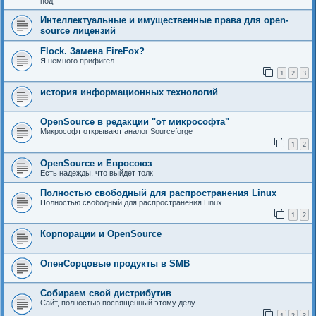
под
Интеллектуальные и имущественные права для open-
source лицензий
Flock. Замена FireFox?
Я немного прифигел...
1
2
3
история информационных технологий
OpenSource в редакции "от микрософта"
Микрософт открывают аналог Sourceforge
1
2
OpenSource и Евросоюз
Есть надежды, что выйдет толк
Полностью свободный для распространения Linux
Полностью свободный для распространения Linux
1
2
Корпорации и OpenSource
ОпенСорцовые продукты в SMB
Собираем свой дистрибутив
Сайт, полностью посвящённый этому делу
1
2
3