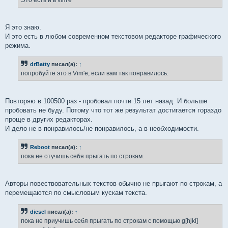
н
и
е
Я это знаю.
И это есть в любом современном текстовом редакторе графического
режима.
drBatty
писал(а):
↑
попробуйте это в Vim'е, если вам так понравилось.
Повторяю в 100500 раз - пробовал почти 15 лет назад. И больше
пробовать не буду. Потому что тот же результат достигается гораздо
проще в других редакторах.
И дело не в понравилось/не понравилось, а в необходимости.
Reboot
писал(а):
↑
пока не отучишь себя прыгать по строкам.
Авторы повествовательных текстов обычно не прыгают по строкам, а
перемещаются по смысловым кускам текста.
diesel
писал(а):
↑
пока не приучишь себя прыгать по строкам с помощью g[hjkl]