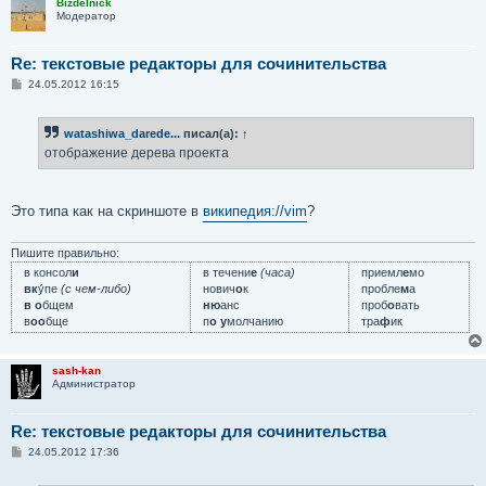
Bizdelnick
Модератор
Re: текстовые редакторы для сочинительства
С
24.05.2012 16:15
о
о
б
watashiwa_darede...
писал(а):
↑
щ
е
отображение дерева проекта
н
и
е
Это типа как на скриншоте в
википедия://vim
?
Пишите правильно:
в консол
и
в течени
е
(часа)
приемл
е
мо
вк
у́пе
(с чем-либо)
нович
о
к
пробле
м
а
в о
бщем
ню
анс
проб
о
вать
в
оо
бще
п
о у
молчанию
тра
ф
ик
sash-kan
Администратор
Re: текстовые редакторы для сочинительства
С
24.05.2012 17:36
о
о