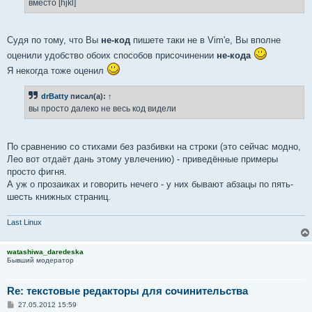
вместо [hjkl]
Судя по тому, что Вы
не-код
пишете таки не в Vim'е, Вы вполне
оценили удобство обоих способов присочинении
не-кода
Я некогда тоже оценил
drBatty
писал(а):
↑
вы просто далеко не весь код видели
По сравнению со стихами без разбивки на строки (это сейчас модно,
Лео вот отдаёт дань этому увлечению) - приведённые примеры
просто фигня.
А уж о прозаиках и говорить нечего - у них бывают абзацы по пять-
шесть книжных страниц.
Last Linux
watashiwa_daredeska
Бывший модератор
Re: текстовые редакторы для сочинительства
С
27.05.2012 15:59