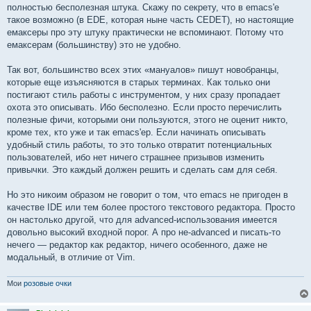
полностью бесполезная штука. Скажу по секрету, что в emacs'е
такое возможно (в EDE, которая ныне часть CEDET), но настоящие
емаксеры про эту штуку практически не вспоминают. Потому что
емаксерам (большинству) это не удобно.
Так вот, большинство всех этих «мануалов» пишут новобранцы,
которые еще изъясняются в старых терминах. Как только они
постигают стиль работы с инструментом, у них сразу пропадает
охота это описывать. Ибо бесполезно. Если просто перечислить
полезные фичи, которыми они пользуются, этого не оценит никто,
кроме тех, кто уже и так emacs'ер. Если начинать описывать
удобный стиль работы, то это только отвратит потенциальных
пользователей, ибо нет ничего страшнее призывов изменить
привычки. Это каждый должен решить и сделать сам для себя.
Но это никоим образом не говорит о том, что emacs не пригоден в
качестве IDE или тем более простого текстового редактора. Просто
он настолько другой, что для advanced-использования имеется
довольно высокий входной порог. А про не-advanced и писать-то
нечего — редактор как редактор, ничего особенного, даже не
модальный, в отличие от Vim.
Мои
розовые очки