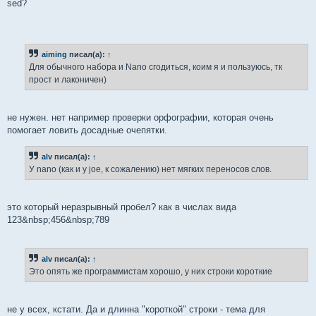
sed?
aiming
писал(а):
↑
Для обычного набора и Nano сгодиться, коим я и пользуюсь, тк
прост и лаконичен)
не нужен. нет например проверки орфографии, которая очень
помогает ловить досадные очепятки.
alv
писал(а):
↑
У nano (как и у joe, к сожалению) нет мягких переносов слов.
это который неразрывный пробел? как в числах вида
123&nbsp;456&nbsp;789
alv
писал(а):
↑
Это опять же программистам хорошо, у них строки короткие
не у всех, кстати. Да и длинна "короткой" строки - тема для