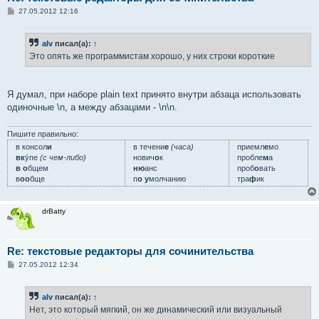
С
27.05.2012 12:16
о
о
б
alv
писал(а):
↑
щ
е
Это опять же программистам хорошо, у них строки короткие
н
и
е
Я думал, при наборе plain text принято внутри абзаца использовать
одиночные \n, а между абзацами - \n\n.
Пишите правильно:
в консол
и
в течени
е
(часа)
приемл
е
мо
вк
у́пе
(с чем-либо)
нович
о
к
пробле
м
а
в о
бщем
ню
анс
проб
о
вать
в
оо
бще
п
о у
молчанию
тра
ф
ик
drBatty
Re: текстовые редакторы для сочинительства
С
27.05.2012 12:34
о
о
б
alv
писал(а):
↑
щ
е
Нет, это который мягкий, он же динамический или визуальный
н