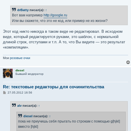
о
о
б
drBatty
писал(а):
↑
щ
е
Вот вам например
http://google.ru
н
Или вы скажете, что это не код, или пример не из жизни?
и
е
Этот код никто никогда в таком виде не редактировал. В исходном
виде, который редактируется руками, это шаблон, с нормальной
длиной строк, отступами и т.п. А то, что Вы видите — это результат
«компиляции».
Мои
розовые очки
diesel
Бывший модератор
Re: текстовые редакторы для сочинительства
С
27.05.2012 16:56
о
о
б
alv
писал(а):
↑
щ
е
н
diesel
писал(а):
↑
и
е
пока не приучишь себя прыгать по строкам с помощью g[hjkl]
вместо [hjkl]