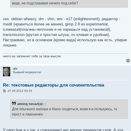
виде, не подстраивая ничего под себя?
хех. debian wheezy, dm - slim, wm - e17 (enlightenment), редактор -
medit (нравиться более не менее), gimp 2.8 из experimental,
iceweasel(плагины неплохие и не паришься над установкой),
transmission (крутая и простая штука, оч клевая и удобная),
Настраиваю, но в основном (кроме вида) использую как есть, убирая
лишнее.
никто не запомнит тебя за твои мысли.
alv
Бывший модератор
Re: текстовые редакторы для сочинительства
С
27.05.2012 03:15
о
о
б
aiming
писал(а):
↑
щ
е
Для обычного набора и Nano сгодиться, коим я и пользуюсь, тк
н
прост и лаконичен
и
е
У nano (как и у joe, к сожалению) нет мягких переносов слов. А эта,