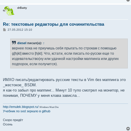
drBatty
Re: текстовые редакторы для сочинительства
С
27.05.2012 15:10
о
о
б
diesel
писал(а):
↑
щ
е
вернее пока не приучишь себя прыгать по строкам с помощью
н
g[hjkl] вместо [hjkl]. Что, кстати, если писать по-русски еще то
и
е
издевательство(ну или удачной настройки маппинга или других
подпорок, если получится).
ИМХО писать/редактировать русские тексты в Vim без маппинга это
_жестокое_ BSDM.
я как-то забыл про маппинг... Минут 10 тупо смотрел на монитор, не
понимая, ПОЧЕМУ у меня клава зависла...
http://emulek.blogspot.ru/
Windows Must Die
Учебник по sed
зеркало в github
Скоро придёт
Осень