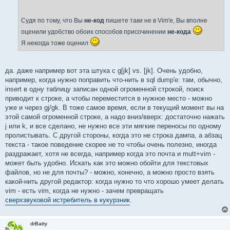
Судя по тому, что Вы
не-код
пишете таки не в Vim'е, Вы вполне
оценили удобство обоих способов присочинении
не-кода
Я некогда тоже оценил
да. даже например вот эта штука с g[jk] vs. [jk]. Очень удобно,
например, когда нужно поправить что-нить в sql dump'е: там, обычно,
insert в одну таблицу записан одной огроменной строкой, поиск
приводит к строке, а чтобы переместится в нужное место - можно
уже и через gj/gk. В тоже самое время, если в текущий момент вы на
этой самой огроменной строке, а надо вниз/вверх: достаточно нажать
j или k, и все сделано, не нужно все эти мягкие переносы по одному
пролистывать. С другой стороны, когда это не строка дампа, а абзац
текста - такое поведение скорее не то чтобы очень полезно, иногда
раздражает, хотя не всегда, например когда это почта и mutt+vim -
может быть удобно. Искать как это можно обойти для текстовых
файлов, но не для почты? - можно, конечно, а можно просто взять
какой-нить другой редактор: когда нужно то что хорошо умеет делать
vim - есть vim, когда не нужно - зачем превращать
сверхзвуковой истребитель в кукурзник
.
drBatty