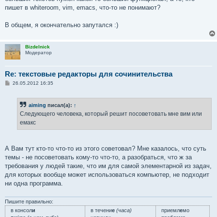
пишет в whiteroom, vim, emacs, что-то не понимают?
В общем, я окончательно запутался :)
Bizdelnick
Модератор
Re: текстовые редакторы для сочинительства
С
26.05.2012 16:35
о
о
б
aiming
писал(а):
↑
щ
е
Следующего человека, который решит посоветовать мне вим или
н
емакс
и
е
А Вам тут кто-то что-то из этого советовал? Мне казалось, что суть
темы - не посоветовать кому-то что-то, а разобраться, что ж за
требования у людей такие, что им для самой элементарной из задач,
для которых вообще может использоваться компьютер, не подходит
ни одна программа.
Пишите правильно:
в консол
и
в течени
е
(часа)
приемл
е
мо