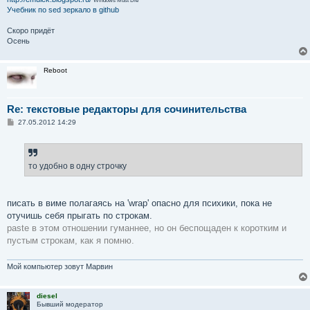
Учебник по sed
зеркало в github
Скоро придёт
Осень
Reboot
Re: текстовые редакторы для сочинительства
С
27.05.2012 14:29
о
о
б
щ
е
то удобно в одну строчку
н
и
е
писать в виме полагаясь на 'wrap' опасно для психики, пока не
отучишь себя прыгать по строкам.
paste в этом отношении гуманнее, но он беспощаден к коротким и
пустым строкам, как я помню.
Мой компьютер зовут Марвин
diesel
Бывший модератор