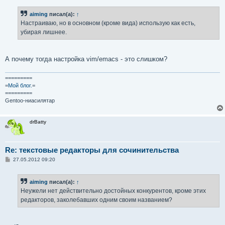
о
б
aiming
писал(а):
↑
щ
е
Настраиваю, но в основном (кроме вида) использую как есть,
н
убирая лишнее.
и
е
А почему тогда настройка vim/emacs - это слишком?
=========
=
Мой блог.
=
=========
Gentoo-ниасилятар
drBatty
Re: текстовые редакторы для сочинительства
С
27.05.2012 09:20
о
о
б
aiming
писал(а):
↑
щ
е
Неужели нет действительно достойных конкурентов, кроме этих
н
редакторов, заколебавших одним своим названием?
и
е