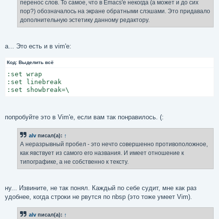
перенос слов. То самое, что в Emacs'е некогда (а может и до сих
и
е
пор?) обозначалось на экране обратными слэшами. Это придавало
дополнительную эстетику данному редактору.
а... Это есть и в vim'е:
Код:
Выделить всё
:set wrap

:set linebreak

:set showbreak=\
попробуйте это в Vim'е, если вам так понравилось. (:
alv
писал(а):
↑
А неразрывный пробел - это нечто совершенно противоположное,
как явствует из самого его названия. И имеет отношение к
типографике, а не собственно к тексту.
ну... Извините, не так понял. Каждый по себе судит, мне как раз
удобнее, когда строки не рвутся по nbsp (это тоже умеет Vim).
alv
писал(а):
↑