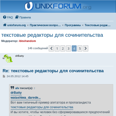
FAQ
Правила
unixforum.org
Практические вопросы
Программы
Текстовые редакторы
текстовые редакторы для сочинительства
Модератор:
/dev/random
1
2
3
4
5
Пред.
След.
146 сообщений
drBatty
Re: текстовые редакторы для сочинительства
С
24.05.2012 14:45
о
о
б
alv
писал(а):
↑
щ
е
drBatty
н
watashiwa_darede...
и
е
Вот вам типичный пример агитатора и пропагандиста
текстовые редакторы для сочинительства
И вы хотите, чтобы человек без сформировавшихся предпочтений