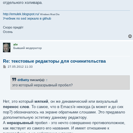
отдельного холивара.
http://emulek.blogspot.ru/
Windows Must Die
Учебник по sed
зеркало в github
Скоро придёт
Осень
alv
Бывший модератор
Re: текстовые редакторы для сочинительства
С
27.05.2012 11:33
о
о
б
drBatty
писал(а):
↑
щ
е
это который неразрывный пробел?
н
и
е
Нет, это который
мягкий
, он же динамический или визуальный
перенос слов
. То самое, что в Emacs'е некогда (а может и до сих
пор?) обозначалось на экране обратными слэшами. Это придавало
дополнительную эстетику данному редактору.
А
неразрывный
пробел - это нечто совершенно противоположное,
как явствует из самого его названия. И имеет отношение к