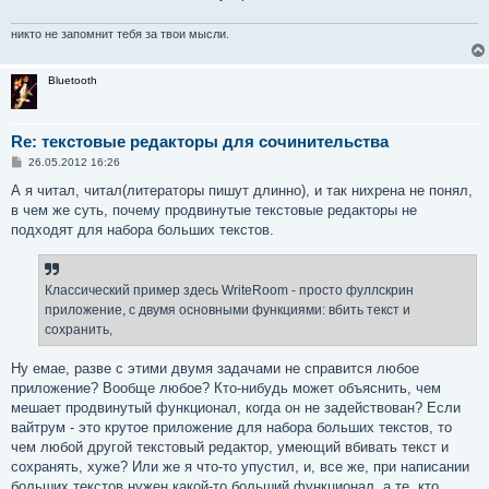
никто не запомнит тебя за твои мысли.
Bluetooth
Re: текстовые редакторы для сочинительства
С
26.05.2012 16:26
о
о
А я читал, читал(литераторы пишут длинно), и так нихрена не понял,
б
в чем же суть, почему продвинутые текстовые редакторы не
щ
е
подходят для набора больших текстов.
н
и
е
Классический пример здесь WriteRoom - просто фуллскрин
приложение, с двумя основными функциями: вбить текст и
сохранить,
Ну емае, разве с этими двумя задачами не справится любое
приложение? Вообще любое? Кто-нибудь может объяснить, чем
мешает продвинутый функционал, когда он не задействован? Если
вайтрум - это крутое приложение для набора больших текстов, то
чем любой другой текстовый редактор, умеющий вбивать текст и
сохранять, хуже? Или же я что-то упустил, и, все же, при написании
больших текстов нужен какой-то больший функционал, а те, кто