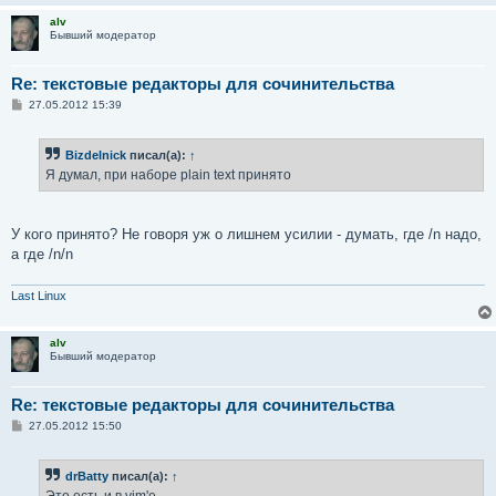
alv
Бывший модератор
Re: текстовые редакторы для сочинительства
С
27.05.2012 15:39
о
о
б
Bizdelnick
писал(а):
↑
щ
е
Я думал, при наборе plain text принято
н
и
е
У кого принято? Не говоря уж о лишнем усилии - думать, где /n надо,
а где /n/n
Last Linux
alv
Бывший модератор
Re: текстовые редакторы для сочинительства
С
27.05.2012 15:50
о
о
б
drBatty
писал(а):
↑
щ
е
Это есть и в vim'е