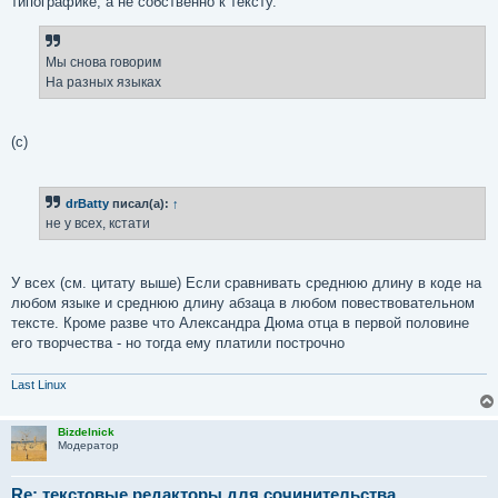
типографике, а не собственно к тексту.
Мы снова говорим
На разных языках
(с)
drBatty
писал(а):
↑
не у всех, кстати
У всех (см. цитату выше) Если сравнивать среднюю длину в коде на
любом языке и среднюю длину абзаца в любом повествовательном
тексте. Кроме разве что Александра Дюма отца в первой половине
его творчества - но тогда ему платили построчно
Last Linux
Bizdelnick
Модератор
Re: текстовые редакторы для сочинительства