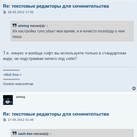
Re: текстовые редакторы для сочинительства
С
26.05.2012 17:50
о
о
б
aiming
писал(а):
↑
щ
е
Их настройка тупо убьет мое время, и я начисто позабуду о чем
н
пишу.
и
е
Т.е. линукс и вообще софт вы используете только в стандартном
виде, не подстраивая ничего под себя?
=========
=
Мой блог.
=
=========
Gentoo-ниасилятар
aiming
Re: текстовые редакторы для сочинительства
С
27.05.2012 01:46
о
о
б
sash-kan
писал(а):
↑
щ