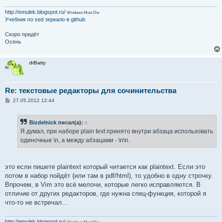
</script></body></html>
http://emulek.blogspot.ru/
Windows Must Die
Учебник по sed
зеркало в github
Скоро придёт
Осень
drBatty
Re: текстовые редакторы для сочинительства
С
27.05.2012 12:44
о
о
б
Bizdelnick
писал(а):
↑
щ
е
Я думал, при наборе plain text принято внутри абзаца использовать
н
одиночные \n, а между абзацами - \n\n.
и
е
это если пишете plaintext который читается как plaintext. Если это
потом в набор пойдёт (или там в pdf/html), то удобно в одну строчку.
Впрочем, в Vim это всё мелочи, которые легко исправляются. В
отличие от других редакторов, где нужна спец-функция, которой я
что-то не встречал...
http://emulek.blogspot.ru/
Windows Must Die