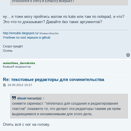
относился к Vim'у и Emacs'у всерьёз?
ну... я тоже могу пройтись матом по kate или там по notepad, и что?
Это что-то доказывает? Давайте без таких аргументов?
http://emulek.blogspot.ru/
Windows Must Die
Учебник по sed
зеркало в github
Скоро придёт
Осень
watashiwa_daredeska
Бывший модератор
Re: текстовые редакторы для сочинительства
С
24.05.2012 15:27
о
о
б
diesel
писал(а):
↑
щ
е
снимите скринкаст: "vim/emacs для создания и редактирования
н
текстов". покажите то, что делает эти редакторы такими уж прям
и
е
выдающимися и незаменимыми для этого дела.
Опять всё с ног на голову.