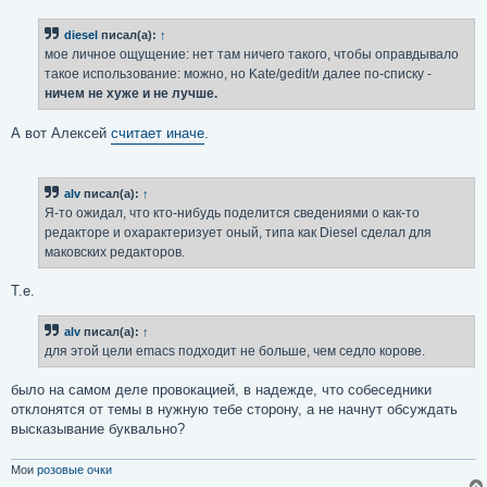
diesel
писал(а):
↑
мое личное ощущение: нет там ничего такого, чтобы оправдывало
такое использование: можно, но Kate/gedit/и далее по-списку -
ничем не хуже и не лучше.
А вот Алексей
считает иначе
.
alv
писал(а):
↑
Я-то ожидал, что кто-нибудь поделится сведениями о как-то
редакторе и охарактеризует оный, типа как Diesel сделал для
маковских редакторов.
Т.е.
alv
писал(а):
↑
для этой цели emacs подходит не больше, чем седло корове.
было на самом деле провокацией, в надежде, что собеседники
отклонятся от темы в нужную тебе сторону, а не начнут обсуждать
высказывание буквально?
Мои
розовые очки