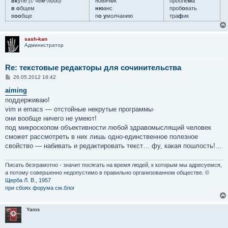
вк
у́пе
(с чем-либо)
нович
о
к
пробле
м
а
в о
бщем
ню
анс
проб
о
вать
в
оо
бще
п
о у
молчанию
тра
ф
ик
sash-kan
Администратор
Re: текстовые редакторы для сочинительства
С
26.05.2012 16:42
о
о
aiming
б
поддерживаю!
щ
е
vim и emacs — отстойные некрутые программы·
н
они вообще ничего не умеют!
и
е
под микроскопом объективности любой здравомыслящий человек
сможет рассмотреть в них лишь одно-единственное полезное
свойство — набивать и редактировать текст… фу, какая пошлость!…
Писать безграмотно - значит посягать на время людей, к которым мы адресуемся,
а потому совершенно недопустимо в правильно организованном обществе. ©
Щерба Л. В., 1957
при сбоях форума см.блог
Yaros