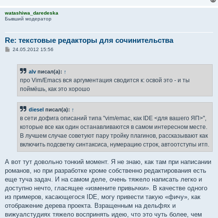
watashiwa_daredeska
Бывший модератор
Re: текстовые редакторы для сочинительства
С
24.05.2012 15:56
о
о
б
alv
писал(а):
↑
щ
е
про Vim/Emacs вся аргументация сводится к: освой это - и ты
н
поймёшь, как это хорошо
и
е
diesel
писал(а):
↑
в сети дофига описаний типа "vim/emac, как IDE <для вашего ЯП>",
которые все как один останавливаются в самом интересном месте.
В лучшем случае советуют пару тройку плагинов, рассказывают как
включить подсветку синтаксиса, нумерацию строк, автоотступы итп.
А вот тут довольно тонкий момент. Я не знаю, как там при написании
романов, но при разработке кроме собственно редактирования есть
еще туча задач. И на самом деле, очень тяжело написать легко и
доступно нечто, гласящее «измените привычки». В качестве одного
из примеров, касающегося IDE, могу привести такую «фичу», как
отображение дерева проекта. Взращенным на дельфях и
вижуалстудиях тяжело воспринять идею, что это чуть более, чем