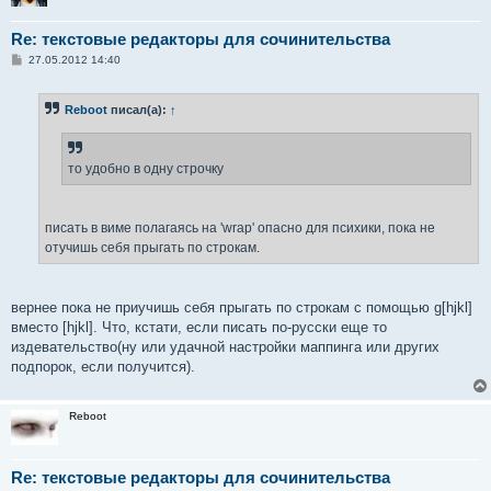
Re: текстовые редакторы для сочинительства
С
27.05.2012 14:40
о
о
б
Reboot
писал(а):
↑
щ
е
н
и
е
то удобно в одну строчку
писать в виме полагаясь на 'wrap' опасно для психики, пока не
отучишь себя прыгать по строкам.
вернее пока не приучишь себя прыгать по строкам с помощью g[hjkl]
вместо [hjkl]. Что, кстати, если писать по-русски еще то
издевательство(ну или удачной настройки маппинга или других
подпорок, если получится).
Reboot
Re: текстовые редакторы для сочинительства