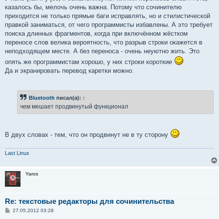
казалось бы, мелочь очень важна. Потому что сочинителю
приходится не только прямые баги исправлять, но и стилистической
правкой заниматься, от чего программисты избавлены. А это требует
поиска длинных фрагментов, когда при включённом жёстком
переносе слов велика вероятность, что разрыв строки окажется в
неподходящем месте. А без переноса - очень неуютно жить. Это
опять же программистам хорошо, у них строки короткие
Да и экранировать перевод каретки можно.
Bluetooth
писал(а):
↑
чем мешает продвинутый функционал
В двух словах - тем, что он продвинут не в ту сторону
Last Linux
Yaros
Re: текстовые редакторы для сочинительства
С
27.05.2012 03:28
о