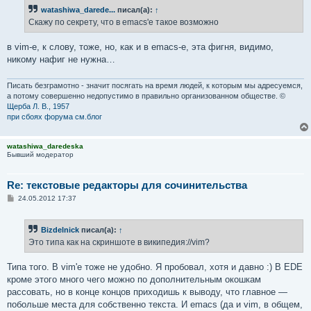
б
watashiwa_darede...
писал(а):
↑
щ
е
Скажу по секрету, что в emacs'е такое возможно
н
и
е
в vim-е, к слову, тоже, но, как и в emacs-е, эта фигня, видимо,
никому нафиг не нужна…
Писать безграмотно - значит посягать на время людей, к которым мы адресуемся,
а потому совершенно недопустимо в правильно организованном обществе. ©
Щерба Л. В., 1957
при сбоях форума см.блог
watashiwa_daredeska
Бывший модератор
Re: текстовые редакторы для сочинительства
С
24.05.2012 17:37
о
о
б
Bizdelnick
писал(а):
↑
щ
е
Это типа как на скриншоте в википедия://vim?
н
и
е
Типа того. В vim'е тоже не удобно. Я пробовал, хотя и давно :) В EDE
кроме этого много чего можно по дополнительным окошкам
рассовать, но в конце концов приходишь к выводу, что главное —
побольше места для собственно текста. И emacs (да и vim, в общем,