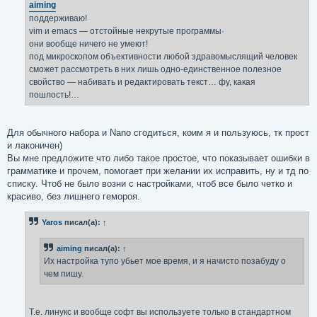
е
aiming
н
поддерживаю!
и
е
vim и emacs — отстойные некрутые программы·
они вообще ничего не умеют!
под микроскопом объективности любой здравомыслящий человек
сможет рассмотреть в них лишь одно-единственное полезное
свойство — набивать и редактировать текст… фу, какая
пошлость!…
Для обычного набора и Nano сгодиться, коим я и пользуюсь, тк прост
и лаконичен)
Вы мне предложите что либо такое простое, что показывает ошибки в
грамматике и прочем, помогает при желании их исправить, ну и тд по
списку. Чтоб не было возни с настройками, чтоб все было четко и
красиво, без лишнего гемороя.
Yaros
писал(а):
↑
aiming
писал(а):
↑
Их настройка тупо убьет мое время, и я начисто позабуду о
чем пишу.
Т.е. линукс и вообще софт вы используете только в стандартном