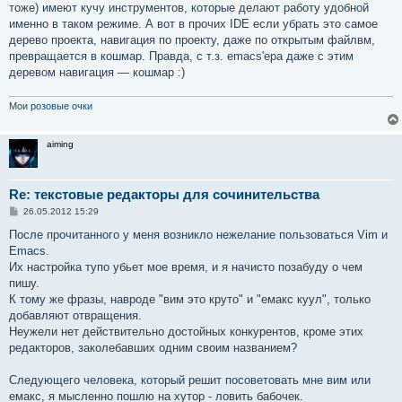
тоже) имеют кучу инструментов, которые делают работу удобной
именно в таком режиме. А вот в прочих IDE если убрать это самое
дерево проекта, навигация по проекту, даже по открытым файлвм,
превращается в кошмар. Правда, с т.з. emacs'ера даже с этим
деревом навигация — кошмар :)
Мои
розовые очки
aiming
Re: текстовые редакторы для сочинительства
С
26.05.2012 15:29
о
о
После прочитанного у меня возникло нежелание пользоваться Vim и
б
Emacs.
щ
е
Их настройка тупо убьет мое время, и я начисто позабуду о чем
н
пишу.
и
е
К тому же фразы, навроде "вим это круто" и "емакс куул", только
добавляют отвращения.
Неужели нет действительно достойных конкурентов, кроме этих
редакторов, заколебавших одним своим названием?
Следующего человека, который решит посоветовать мне вим или
емакс, я мысленно пошлю на хутор - ловить бабочек.