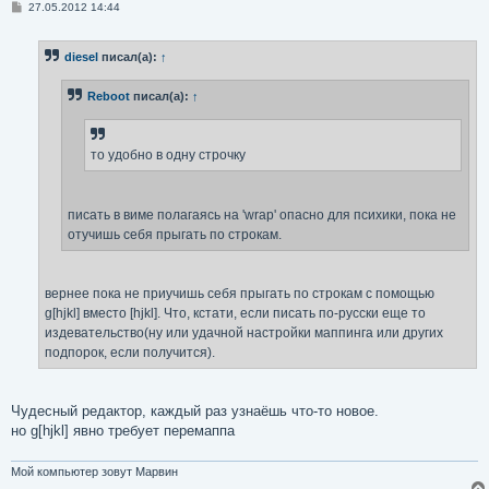
С
27.05.2012 14:44
о
о
б
diesel
писал(а):
↑
щ
е
н
Reboot
писал(а):
↑
и
е
то удобно в одну строчку
писать в виме полагаясь на 'wrap' опасно для психики, пока не
отучишь себя прыгать по строкам.
вернее пока не приучишь себя прыгать по строкам с помощью
g[hjkl] вместо [hjkl]. Что, кстати, если писать по-русски еще то
издевательство(ну или удачной настройки маппинга или других
подпорок, если получится).
Чудесный редактор, каждый раз узнаёшь что-то новое.
но g[hjkl] явно требует перемаппа
Мой компьютер зовут Марвин