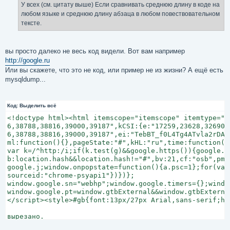
У всех (см. цитату выше) Если сравнивать среднюю длину в коде на
любом языке и среднюю длину абзаца в любом повествовательном
тексте.
вы просто далеко не весь код видели. Вот вам например
http://google.ru
Или вы скажете, что это не код, или пример не из жизни? А ещё есть
mysqldump...
Код:
Выделить всё
<!doctype html><html itemscope="itemscope" itemtype="h
6,38788,38816,39000,39187",kCSI:{e:"17259,23628,32690,
6,38788,38816,39000,39187",ei:"TebBT_f0L4Tg4ATvla2rDA"}
ml:function(){},pageState:"#",kHL:"ru",time:function()
var k=/^http:/i;if(k.test(g)&&google.https()){google.m
b:location.hash&&location.hash!="#",bv:21,cf:"osb",pm:
google.j;window.onpopstate=function(){a.psc=1};for(var
sourceid:"chrome-psyapi1"})})};

window.google.sn="webhp";window.google.timers={};windo
window.google.pt=window.gtbExternal&&window.gtbExterna
</script><style>#gb{font:13px/27px Arial,sans-serif;he
вырезано.
