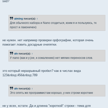
sed?
aiming
писал(а):
↑
Для обычного набора и Nano сгодиться, коим я и пользуюсь, тк
прост и лаконичен)
не нужен. нет например проверки орфографии, которая очень
помогает ловить досадные очепятки.
alv
писал(а):
↑
У nano (как и у joe, к сожалению) нет мягких переносов слов.
это который неразрывный пробел? как в числах вида
123&nbsp;456&nbsp;789
alv
писал(а):
↑
Это опять же программистам хорошо, у них строки короткие
не у всех, кстати. Да и длинна "короткой" строки - тема для