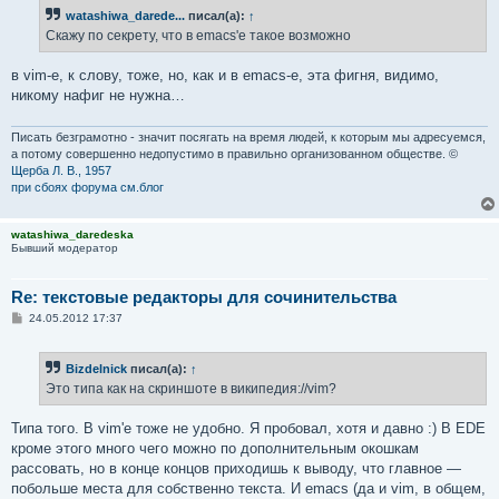
б
watashiwa_darede...
писал(а):
↑
щ
е
Скажу по секрету, что в emacs'е такое возможно
н
и
е
в vim-е, к слову, тоже, но, как и в emacs-е, эта фигня, видимо,
никому нафиг не нужна…
Писать безграмотно - значит посягать на время людей, к которым мы адресуемся,
а потому совершенно недопустимо в правильно организованном обществе. ©
Щерба Л. В., 1957
при сбоях форума см.блог
watashiwa_daredeska
Бывший модератор
Re: текстовые редакторы для сочинительства
С
24.05.2012 17:37
о
о
б
Bizdelnick
писал(а):
↑
щ
е
Это типа как на скриншоте в википедия://vim?
н
и
е
Типа того. В vim'е тоже не удобно. Я пробовал, хотя и давно :) В EDE
кроме этого много чего можно по дополнительным окошкам
рассовать, но в конце концов приходишь к выводу, что главное —
побольше места для собственно текста. И emacs (да и vim, в общем,