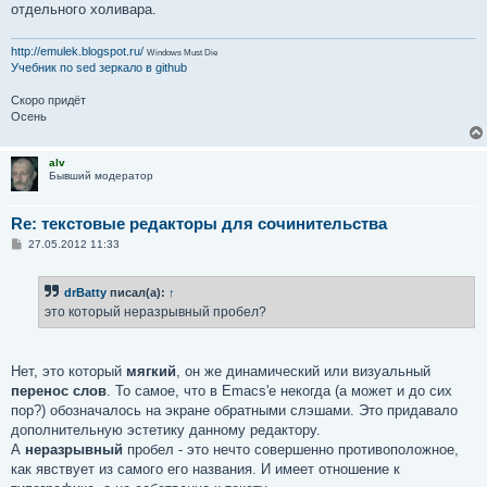
отдельного холивара.
http://emulek.blogspot.ru/
Windows Must Die
Учебник по sed
зеркало в github
Скоро придёт
Осень
alv
Бывший модератор
Re: текстовые редакторы для сочинительства
С
27.05.2012 11:33
о
о
б
drBatty
писал(а):
↑
щ
е
это который неразрывный пробел?
н
и
е
Нет, это который
мягкий
, он же динамический или визуальный
перенос слов
. То самое, что в Emacs'е некогда (а может и до сих
пор?) обозначалось на экране обратными слэшами. Это придавало
дополнительную эстетику данному редактору.
А
неразрывный
пробел - это нечто совершенно противоположное,
как явствует из самого его названия. И имеет отношение к