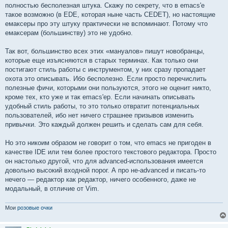
полностью бесполезная штука. Скажу по секрету, что в emacs'е
такое возможно (в EDE, которая ныне часть CEDET), но настоящие
емаксеры про эту штуку практически не вспоминают. Потому что
емаксерам (большинству) это не удобно.
Так вот, большинство всех этих «мануалов» пишут новобранцы,
которые еще изъясняются в старых терминах. Как только они
постигают стиль работы с инструментом, у них сразу пропадает
охота это описывать. Ибо бесполезно. Если просто перечислить
полезные фичи, которыми они пользуются, этого не оценит никто,
кроме тех, кто уже и так emacs'ер. Если начинать описывать
удобный стиль работы, то это только отвратит потенциальных
пользователей, ибо нет ничего страшнее призывов изменить
привычки. Это каждый должен решить и сделать сам для себя.
Но это никоим образом не говорит о том, что emacs не пригоден в
качестве IDE или тем более простого текстового редактора. Просто
он настолько другой, что для advanced-использования имеется
довольно высокий входной порог. А про не-advanced и писать-то
нечего — редактор как редактор, ничего особенного, даже не
модальный, в отличие от Vim.
Мои
розовые очки