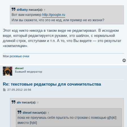
о
о
б
drBatty
писал(а):
↑
щ
е
Вот вам например
http://google.ru
н
Или вы скажете, что это не код, или пример не из жизни?
и
е
Этот код никто никогда в таком виде не редактировал. В исходном
виде, который редактируется руками, это шаблон, с нормальной
длиной строк, отступами и т.п. А то, что Вы видите — это результат
«компиляции».
Мои
розовые очки
diesel
Бывший модератор
Re: текстовые редакторы для сочинительства
С
27.05.2012 16:56
о
о
б
alv
писал(а):
↑
щ
е
н
diesel
писал(а):
↑
и
е
пока не приучишь себя прыгать по строкам с помощью g[hjkl]
вместо [hjkl]