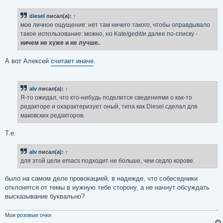
diesel
писал(а):
↑
мое личное ощущение: нет там ничего такого, чтобы оправдывало
такое использование: можно, но Kate/gedit/и далее по-списку -
ничем не хуже и не лучше.
А вот Алексей
считает иначе
.
alv
писал(а):
↑
Я-то ожидал, что кто-нибудь поделится сведениями о как-то
редакторе и охарактеризует оный, типа как Diesel сделал для
маковских редакторов.
Т.е.
alv
писал(а):
↑
для этой цели emacs подходит не больше, чем седло корове.
было на самом деле провокацией, в надежде, что собеседники
отклонятся от темы в нужную тебе сторону, а не начнут обсуждать
высказывание буквально?
Мои
розовые очки