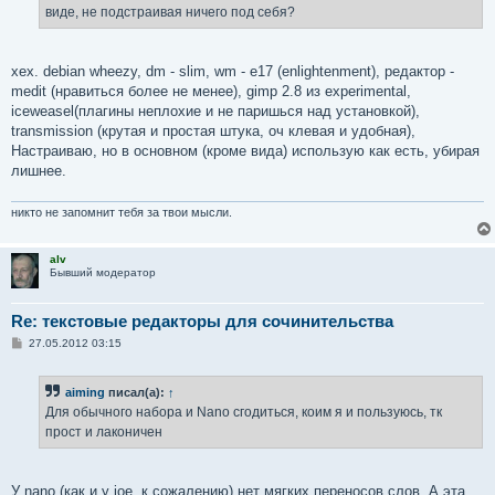
виде, не подстраивая ничего под себя?
хех. debian wheezy, dm - slim, wm - e17 (enlightenment), редактор -
medit (нравиться более не менее), gimp 2.8 из experimental,
iceweasel(плагины неплохие и не паришься над установкой),
transmission (крутая и простая штука, оч клевая и удобная),
Настраиваю, но в основном (кроме вида) использую как есть, убирая
лишнее.
никто не запомнит тебя за твои мысли.
alv
Бывший модератор
Re: текстовые редакторы для сочинительства
С
27.05.2012 03:15
о
о
б
aiming
писал(а):
↑
щ
е
Для обычного набора и Nano сгодиться, коим я и пользуюсь, тк
н
прост и лаконичен
и
е
У nano (как и у joe, к сожалению) нет мягких переносов слов. А эта,