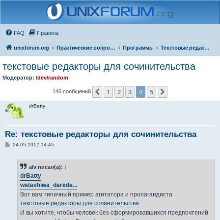
FAQ
Правила
unixforum.org
Практические вопросы
Программы
Текстовые редакторы
текстовые редакторы для сочинительства
Модератор:
/dev/random
1
2
3
4
5
Пред.
След.
146 сообщений
drBatty
Re: текстовые редакторы для сочинительства
С
24.05.2012 14:45
о
о
б
alv
писал(а):
↑
щ
е
drBatty
н
watashiwa_darede...
и
е
Вот вам типичный пример агитатора и пропагандиста
текстовые редакторы для сочинительства
И вы хотите, чтобы человек без сформировавшихся предпочтений