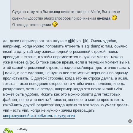
Судя по тому, что Вы
не-код
пишете таки не в Vim'е, Вы вполне
оценили удобство обоих способов присочинении
не-кода
Я некогда тоже оценил
да. даже например вот эта штука с g[jk] vs. [jk]. Очень удобно,
например, когда нужно поправить что-нить в sql dump'е: там, обычно,
insert в одну таблицу записан одной огроменной строкой, поиск
приводит к строке, а чтобы переместится в нужное место - можно
уже и через gj/gk. В тоже самое время, если в текущий момент вы на
этой самой огроменной строке, а надо вниз/вверх: достаточно нажать
j или k, и все сделано, не нужно все эти мягкие переносы по одному
пролистывать. С другой стороны, когда это не строка дампа, а абзац
текста - такое поведение скорее не то чтобы очень полезно, иногда
раздражает, хотя не всегда, например когда это почта и mutt+vim -
может быть удобно. Искать как это можно обойти для текстовых
файлов, но не для почты? - можно, конечно, а можно просто взять
какой-нить другой редактор: когда нужно то что хорошо умеет делать
vim - есть vim, когда не нужно - зачем превращать
сверхзвуковой истребитель в кукурзник
.
drBatty