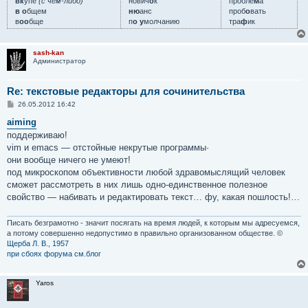
вк
у́пе
(с чем-либо)
нович
о
к
пробле
м
а
в о
бщем
ню
анс
проб
о
вать
в
оо
бще
п
о у
молчанию
тра
ф
ик
sash-kan
Администратор
Re: текстовые редакторы для сочинительства
С
26.05.2012 16:42
о
о
aiming
б
поддерживаю!
щ
е
vim и emacs — отстойные некрутые программы·
н
они вообще ничего не умеют!
и
е
под микроскопом объективности любой здравомыслящий человек
сможет рассмотреть в них лишь одно-единственное полезное
свойство — набивать и редактировать текст… фу, какая пошлость!…
Писать безграмотно - значит посягать на время людей, к которым мы адресуемся,
а потому совершенно недопустимо в правильно организованном обществе. ©
Щерба Л. В., 1957
при сбоях форума см.блог
Yaros