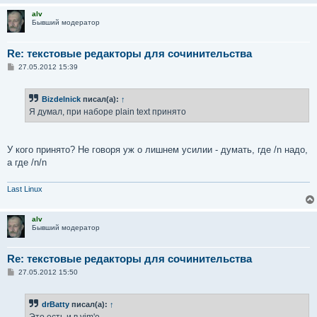
alv
Бывший модератор
Re: текстовые редакторы для сочинительства
С
27.05.2012 15:39
о
о
б
Bizdelnick
писал(а):
↑
щ
е
Я думал, при наборе plain text принято
н
и
е
У кого принято? Не говоря уж о лишнем усилии - думать, где /n надо,
а где /n/n
Last Linux
alv
Бывший модератор
Re: текстовые редакторы для сочинительства
С
27.05.2012 15:50
о
о
б
drBatty
писал(а):
↑
щ
е
Это есть и в vim'е