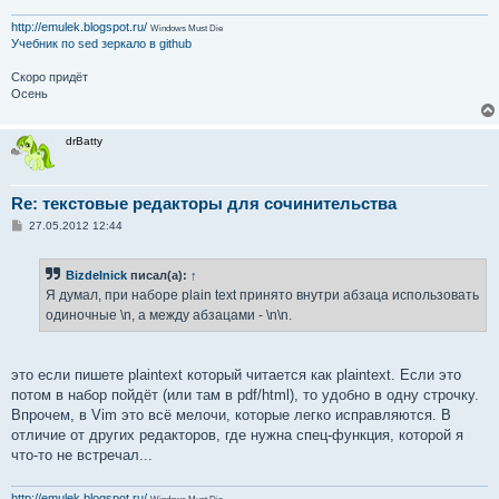
</script></body></html>
http://emulek.blogspot.ru/
Windows Must Die
Учебник по sed
зеркало в github
Скоро придёт
Осень
drBatty
Re: текстовые редакторы для сочинительства
С
27.05.2012 12:44
о
о
б
Bizdelnick
писал(а):
↑
щ
е
Я думал, при наборе plain text принято внутри абзаца использовать
н
одиночные \n, а между абзацами - \n\n.
и
е
это если пишете plaintext который читается как plaintext. Если это
потом в набор пойдёт (или там в pdf/html), то удобно в одну строчку.
Впрочем, в Vim это всё мелочи, которые легко исправляются. В
отличие от других редакторов, где нужна спец-функция, которой я
что-то не встречал...
http://emulek.blogspot.ru/
Windows Must Die