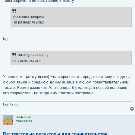
типографике, а не собственно к тексту.
Мы снова говорим
На разных языках
(с)
drBatty
писал(а):
↑
не у всех, кстати
У всех (см. цитату выше) Если сравнивать среднюю длину в коде на
любом языке и среднюю длину абзаца в любом повествовательном
тексте. Кроме разве что Александра Дюма отца в первой половине
его творчества - но тогда ему платили построчно
Last Linux
Bizdelnick
Модератор
Re: текстовые редакторы для сочинительства