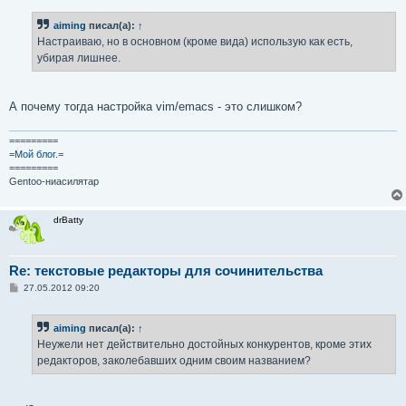
о
б
aiming
писал(а):
↑
щ
е
Настраиваю, но в основном (кроме вида) использую как есть,
н
убирая лишнее.
и
е
А почему тогда настройка vim/emacs - это слишком?
=========
=
Мой блог.
=
=========
Gentoo-ниасилятар
drBatty
Re: текстовые редакторы для сочинительства
С
27.05.2012 09:20
о
о
б
aiming
писал(а):
↑
щ
е
Неужели нет действительно достойных конкурентов, кроме этих
н
редакторов, заколебавших одним своим названием?
и
е