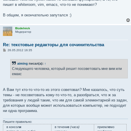
пишет в whiteroom, vim, emacs, что-то не понимают?
В общем, я окончательно запутался :)
Bizdelnick
Модератор
Re: текстовые редакторы для сочинительства
С
26.05.2012 16:35
о
о
б
aiming
писал(а):
↑
щ
е
Следующего человека, который решит посоветовать мне вим или
н
емакс
и
е
А Вам тут кто-то что-то из этого советовал? Мне казалось, что суть
темы - не посоветовать кому-то что-то, а разобраться, что ж за
требования у людей такие, что им для самой элементарной из задач,
для которых вообще может использоваться компьютер, не подходит
ни одна программа.
Пишите правильно:
в консол
и
в течени
е
(часа)
приемл
е
мо