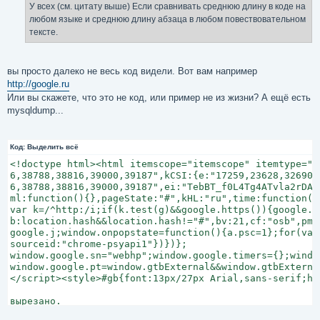
У всех (см. цитату выше) Если сравнивать среднюю длину в коде на
любом языке и среднюю длину абзаца в любом повествовательном
тексте.
вы просто далеко не весь код видели. Вот вам например
http://google.ru
Или вы скажете, что это не код, или пример не из жизни? А ещё есть
mysqldump...
Код:
Выделить всё
<!doctype html><html itemscope="itemscope" itemtype="h
6,38788,38816,39000,39187",kCSI:{e:"17259,23628,32690,
6,38788,38816,39000,39187",ei:"TebBT_f0L4Tg4ATvla2rDA"}
ml:function(){},pageState:"#",kHL:"ru",time:function()
var k=/^http:/i;if(k.test(g)&&google.https()){google.m
b:location.hash&&location.hash!="#",bv:21,cf:"osb",pm:
google.j;window.onpopstate=function(){a.psc=1};for(var
sourceid:"chrome-psyapi1"})})};

window.google.sn="webhp";window.google.timers={};windo
window.google.pt=window.gtbExternal&&window.gtbExterna
</script><style>#gb{font:13px/27px Arial,sans-serif;he
вырезано.
