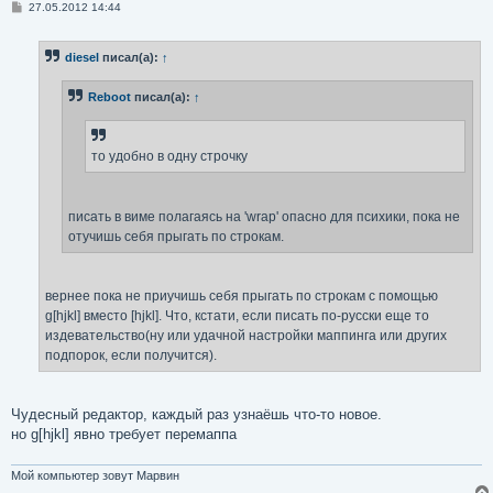
С
27.05.2012 14:44
о
о
б
diesel
писал(а):
↑
щ
е
н
Reboot
писал(а):
↑
и
е
то удобно в одну строчку
писать в виме полагаясь на 'wrap' опасно для психики, пока не
отучишь себя прыгать по строкам.
вернее пока не приучишь себя прыгать по строкам с помощью
g[hjkl] вместо [hjkl]. Что, кстати, если писать по-русски еще то
издевательство(ну или удачной настройки маппинга или других
подпорок, если получится).
Чудесный редактор, каждый раз узнаёшь что-то новое.
но g[hjkl] явно требует перемаппа
Мой компьютер зовут Марвин