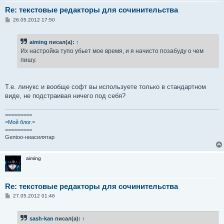
Re: текстовые редакторы для сочинительства
С
26.05.2012 17:50
о
о
б
aiming
писал(а):
↑
щ
е
Их настройка тупо убьет мое время, и я начисто позабуду о чем
н
пишу.
и
е
Т.е. линукс и вообще софт вы используете только в стандартном
виде, не подстраивая ничего под себя?
=========
=
Мой блог.
=
=========
Gentoo-ниасилятар
aiming
Re: текстовые редакторы для сочинительства
С
27.05.2012 01:46
о
о
б
sash-kan
писал(а):
↑
щ