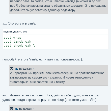
перенос слов. То самое, что в Emacs'е некогда (а может и до сих
и
е
пор?) обозначалось на экране обратными слэшами. Это придавало
дополнительную эстетику данному редактору.
а... Это есть и в vim'е:
Код:
Выделить всё
:set wrap

:set linebreak

:set showbreak=\
попробуйте это в Vim'е, если вам так понравилось. (:
alv
писал(а):
↑
А неразрывный пробел - это нечто совершенно противоположное,
как явствует из самого его названия. И имеет отношение к
типографике, а не собственно к тексту.
ну... Извините, не так понял. Каждый по себе судит, мне как раз
удобнее, когда строки не рвутся по nbsp (это тоже умеет Vim).
alv
писал(а):
↑