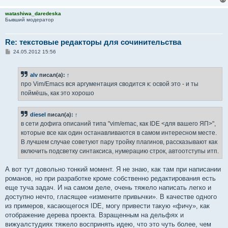
watashiwa_daredeska
Бывший модератор
Re: текстовые редакторы для сочинительства
С
24.05.2012 15:56
о
о
б
alv
писал(а):
↑
щ
е
про Vim/Emacs вся аргументация сводится к: освой это - и ты
н
поймёшь, как это хорошо
и
е
diesel
писал(а):
↑
в сети дофига описаний типа "vim/emac, как IDE <для вашего ЯП>",
которые все как один останавливаются в самом интересном месте.
В лучшем случае советуют пару тройку плагинов, рассказывают как
включить подсветку синтаксиса, нумерацию строк, автоотступы итп.
А вот тут довольно тонкий момент. Я не знаю, как там при написании
романов, но при разработке кроме собственно редактирования есть
еще туча задач. И на самом деле, очень тяжело написать легко и
доступно нечто, гласящее «измените привычки». В качестве одного
из примеров, касающегося IDE, могу привести такую «фичу», как
отображение дерева проекта. Взращенным на дельфях и
вижуалстудиях тяжело воспринять идею, что это чуть более, чем