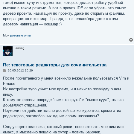
тоже) имеют кучу инструментов, которые делают работу удобной
именно в таком режиме. А вот в прочих IDE если убрать это самое
дерево проекта, навигация по проекту, даже по открытым файлвм,
превращается в кошмар. Правда, с т.з. emacs'ера даже с этим
деревом навигация — кошмар :)
Мои
розовые очки
aiming
Re: текстовые редакторы для сочинительства
С
26.05.2012 15:29
о
о
После прочитанного у меня возникло нежелание пользоваться Vim и
б
Emacs.
щ
е
Их настройка тупо убьет мое время, и я начисто позабуду о чем
н
пишу.
и
е
К тому же фразы, навроде "вим это круто" и "емакс куул", только
добавляют отвращения.
Неужели нет действительно достойных конкурентов, кроме этих
редакторов, заколебавших одним своим названием?
Следующего человека, который решит посоветовать мне вим или
емакс, я мысленно пошлю на хутор - ловить бабочек.