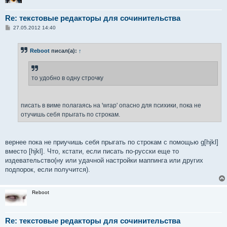
Re: текстовые редакторы для сочинительства
С
27.05.2012 14:40
о
о
б
Reboot
писал(а):
↑
щ
е
н
и
е
то удобно в одну строчку
писать в виме полагаясь на 'wrap' опасно для психики, пока не
отучишь себя прыгать по строкам.
вернее пока не приучишь себя прыгать по строкам с помощью g[hjkl]
вместо [hjkl]. Что, кстати, если писать по-русски еще то
издевательство(ну или удачной настройки маппинга или других
подпорок, если получится).
Reboot
Re: текстовые редакторы для сочинительства