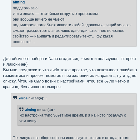
е
aiming
н
поддерживаю!
и
е
vim и emacs — отстойные некрутые программы·
они вообще ничего не умеют!
под микроскопом объективности любой здравомыслящий человек
сможет рассмотреть в них лишь одно-единственное полезное
свойство — набивать и редактировать текст… фу, какая
пошлость!…
Для обычного набора и Nano сгодиться, коим я и пользуюсь, тк прост
и лаконичен)
Вы мне предложите что либо такое простое, что показывает ошибки в
грамматике и прочем, помогает при желании их исправить, ну и тд по
списку. Чтоб не было возни с настройками, чтоб все было четко и
красиво, без лишнего гемороя.
Yaros
писал(а):
↑
aiming
писал(а):
↑
Их настройка тупо убьет мое время, и я начисто позабуду о
чем пишу.
Т.е. линукс и вообще софт вы используете только в стандартном