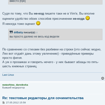
вместо [hjkl]
Судя по тому, что Вы
не-код
пишете таки не в Vim'е, Вы вполне
оценили удобство обоих способов присочинении
не-кода
Я некогда тоже оценил
drBatty
писал(а):
↑
вы просто далеко не весь код видели
По сравнению со стихами без разбивки на строки (это сейчас модно,
Лео вот отдаёт дань этому увлечению) - приведённые примеры
просто фигня.
А уж о прозаиках и говорить нечего - у них бывают абзацы по пять-
шесть книжных страниц.
Last Linux
watashiwa_daredeska
Бывший модератор
Re: текстовые редакторы для сочинительства
С
27.05.2012 15:59