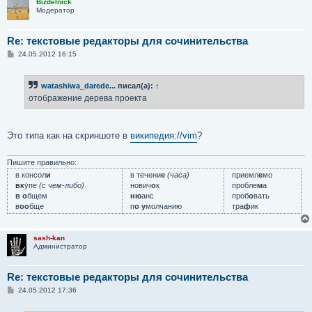
Bizdelnick
Модератор
Re: текстовые редакторы для сочинительства
С
24.05.2012 16:15
о
о
б
watashiwa_darede...
писал(а):
↑
щ
е
отображение дерева проекта
н
и
е
Это типа как на скриншоте в
википедия://vim
?
Пишите правильно:
в консол
и
в течени
е
(часа)
приемл
е
мо
вк
у́пе
(с чем-либо)
нович
о
к
пробле
м
а
в о
бщем
ню
анс
проб
о
вать
в
оо
бще
п
о у
молчанию
тра
ф
ик
sash-kan
Администратор
Re: текстовые редакторы для сочинительства
С
24.05.2012 17:36
о
о