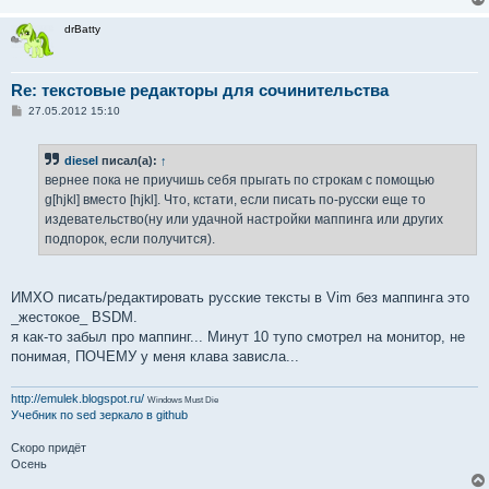
drBatty
Re: текстовые редакторы для сочинительства
С
27.05.2012 15:10
о
о
б
diesel
писал(а):
↑
щ
е
вернее пока не приучишь себя прыгать по строкам с помощью
н
g[hjkl] вместо [hjkl]. Что, кстати, если писать по-русски еще то
и
е
издевательство(ну или удачной настройки маппинга или других
подпорок, если получится).
ИМХО писать/редактировать русские тексты в Vim без маппинга это
_жестокое_ BSDM.
я как-то забыл про маппинг... Минут 10 тупо смотрел на монитор, не
понимая, ПОЧЕМУ у меня клава зависла...
http://emulek.blogspot.ru/
Windows Must Die
Учебник по sed
зеркало в github
Скоро придёт
Осень