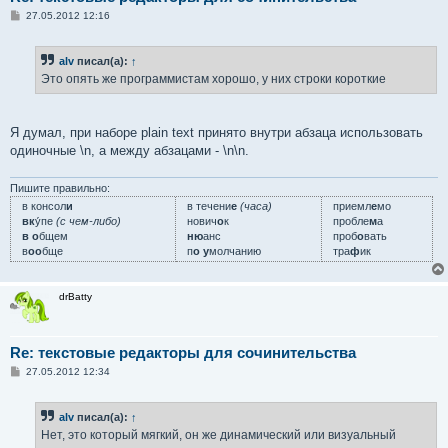
С
27.05.2012 12:16
о
о
б
alv
писал(а):
↑
щ
е
Это опять же программистам хорошо, у них строки короткие
н
и
е
Я думал, при наборе plain text принято внутри абзаца использовать
одиночные \n, а между абзацами - \n\n.
Пишите правильно:
в консол
и
в течени
е
(часа)
приемл
е
мо
вк
у́пе
(с чем-либо)
нович
о
к
пробле
м
а
в о
бщем
ню
анс
проб
о
вать
в
оо
бще
п
о у
молчанию
тра
ф
ик
drBatty
Re: текстовые редакторы для сочинительства
С
27.05.2012 12:34
о
о
б
alv
писал(а):
↑
щ
е
Нет, это который мягкий, он же динамический или визуальный
н