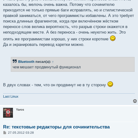
казалось бы, мелочь очень важна. Потому что сочинителю
приходится не только прямые баги исправлять, но и стилистической
правкой заниматься, от чего программисты избавлены. А это требует
поиска длинных фрагментов, когда при включённом жёстком
переносе слов велика вероятность, что разрыв строки окажется в
неподходящем месте. А без переноса - очень неуютно жить. Это
опять же программистам хорошо, у них строки короткие
Да и экранировать перевод каретки можно.
Bluetooth
писал(а):
↑
чем мешает продвинутый функционал
В двух словах - тем, что он продвинут не в ту сторону
Last Linux
Yaros
Re: текстовые редакторы для сочинительства
С
27.05.2012 03:28
о