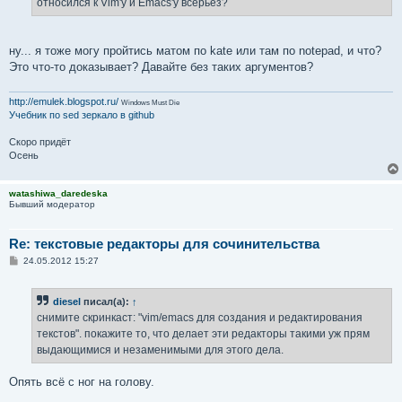
относился к Vim'у и Emacs'у всерьёз?
ну... я тоже могу пройтись матом по kate или там по notepad, и что?
Это что-то доказывает? Давайте без таких аргументов?
http://emulek.blogspot.ru/
Windows Must Die
Учебник по sed
зеркало в github
Скоро придёт
Осень
watashiwa_daredeska
Бывший модератор
Re: текстовые редакторы для сочинительства
С
24.05.2012 15:27
о
о
б
diesel
писал(а):
↑
щ
е
снимите скринкаст: "vim/emacs для создания и редактирования
н
текстов". покажите то, что делает эти редакторы такими уж прям
и
е
выдающимися и незаменимыми для этого дела.
Опять всё с ног на голову.