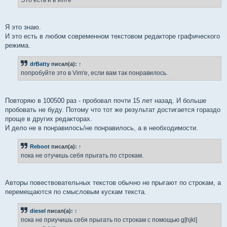
н
и
е
Я это знаю.
И это есть в любом современном текстовом редакторе графического
режима.
drBatty
писал(а):
↑
попробуйте это в Vim'е, если вам так понравилось.
Повторяю в 100500 раз - пробовал почти 15 лет назад. И больше
пробовать не буду. Потому что тот же результат достигается гораздо
проще в других редакторах.
И дело не в понравилось/не понравилось, а в необходимости.
Reboot
писал(а):
↑
пока не отучишь себя прыгать по строкам.
Авторы повествовательных текстов обычно не прыгают по строкам, а
перемещаются по смысловым кускам текста.
diesel
писал(а):
↑
пока не приучишь себя прыгать по строкам с помощью g[hjkl]