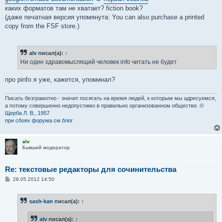
каких форматов там не хватает? fiction book?
(даже печатная версия упомянута: You can also purchase a printed
copy from the FSF store.)
alv
писал(а):
↑
Ни один здравомыслящий человек info читать не будет
про pinfo я уже, кажется, упоминал?
Писать безграмотно - значит посягать на время людей, к которым мы адресуемся,
а потому совершенно недопустимо в правильно организованном обществе. ©
Щерба Л. В., 1957
при сбоях форума см.блог
alv
Бывший модератор
Re: текстовые редакторы для сочинительства
С
28.05.2012 14:50
о
о
б
sash-kan
писал(а):
↑
щ
е
н
alv
писал(а):
↑
и