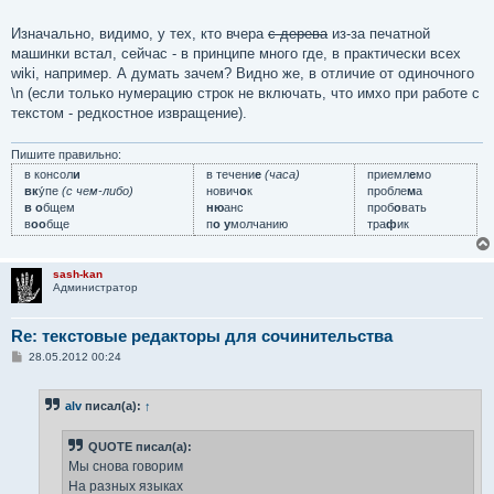
Изначально, видимо, у тех, кто вчера
с дерева
из-за печатной
машинки встал, сейчас - в принципе много где, в практически всех
wiki, например. А думать зачем? Видно же, в отличие от одиночного
\n (если только нумерацию строк не включать, что имхо при работе с
текстом - редкостное извращение).
Пишите правильно:
в консол
и
в течени
е
(часа)
приемл
е
мо
вк
у́пе
(с чем-либо)
нович
о
к
пробле
м
а
в о
бщем
ню
анс
проб
о
вать
в
оо
бще
п
о у
молчанию
тра
ф
ик
sash-kan
Администратор
Re: текстовые редакторы для сочинительства
С
28.05.2012 00:24
о
о
б
alv
писал(а):
↑
щ
е
н
QUOTE писал(а):
и
е
Мы снова говорим
На разных языках