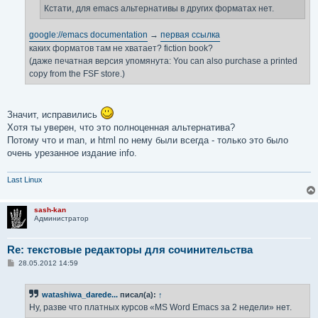
е
Кстати, для emacs альтернативы в других форматах нет.
google://emacs documentation
→
первая ссылка
каких форматов там не хватает? fiction book?
(даже печатная версия упомянута: You can also purchase a printed
copy from the FSF store.)
Значит, исправились
Хотя ты уверен, что это полноценная альтернатива?
Потому что и man, и html по нему были всегда - только это было
очень урезанное издание info.
Last Linux
sash-kan
Администратор
Re: текстовые редакторы для сочинительства
С
28.05.2012 14:59
о
о
б
watashiwa_darede...
писал(а):
↑
щ
е
Ну, разве что платных курсов «MS Word Emacs за 2 недели» нет.
н