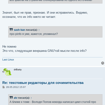
все файлы на страничке сгенерированы из одного источника·
н
и
е
Значит, был не прав, признаю. И они исправились. Видимо,
осознали, что их info никто не читает.
sash-kan
писал(а):
↑
про pinfo я уже, кажется, упоминал?
Не помню
Это что, следующая венршина GNU'той мысли после info?
Last Linux
drBatty
Re: текстовые редакторы для сочинительства
С
28.05.2012 15:07
о
о
б
alv
писал(а):
↑
щ
е
А ближе к теме - Володя Попов некогда написал цикл статей про
н