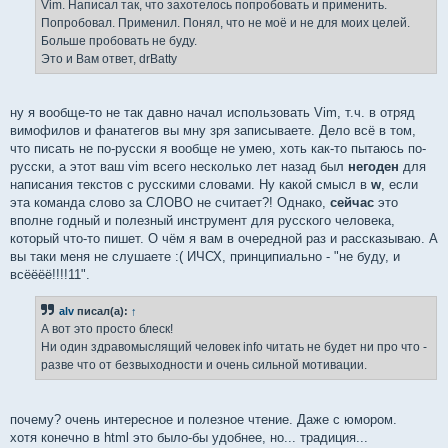
Vim. Написал так, что захотелось попробовать и применить.
и
е
Попробовал. Применил. Понял, что не моё и не для моих целей.
Больше пробовать не буду.
Это и Вам ответ, drBatty
ну я вообще-то не так давно начал использовать Vim, т.ч. в отряд
вимофилов и фанатегов вы мну зря записываете. Дело всё в том,
что писать не по-русски я вообще не умею, хоть как-то пытаюсь по-
русски, а этот ваш vim всего несколько лет назад был
негоден
для
написания текстов с русскими словами. Ну какой смысл в
w
, если
эта команда слово за СЛОВО не считает?! Однако,
сейчас
это
вполне годный и полезный инструмент для русского человека,
который что-то пишет. О чём я вам в очередной раз и рассказываю. А
вы таки меня не слушаете :( ИЧСХ, принципиально - "не буду, и
всёёёё!!!!11".
alv
писал(а):
↑
А вот это просто блеск!
Ни один здравомыслящий человек info читать не будет ни про что -
разве что от безвыходности и очень сильной мотивации.
почему? очень интересное и полезное чтение. Даже с юмором.
хотя конечно в html это было-бы удобнее, но... традиция...