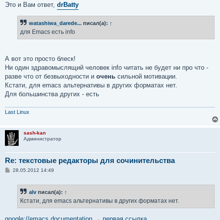
Это и Вам ответ,
drBatty
watashiwa_darede...
писал(а):
↑
для Emacs есть info
А вот это просто блеск!
Ни один здравомыслящий человек info читать не будет ни про что -
разве что от безвыходности и
очень
сильной мотивации.
Кстати, для emacs альтернативы в других форматах нет.
Для большинства других - есть
Last Linux
sash-kan
Администратор
Re: текстовые редакторы для сочинительства
С
28.05.2012 14:49
о
о
б
alv
писал(а):
↑
щ
е
Кстати, для emacs альтернативы в других форматах нет.
н
и
е
google://emacs documentation
→
первая ссылка