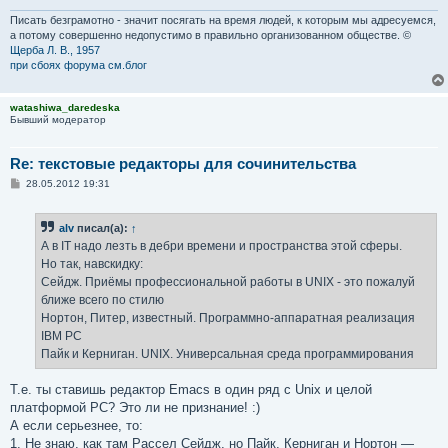
Писать безграмотно - значит посягать на время людей, к которым мы адресуемся,
а потому совершенно недопустимо в правильно организованном обществе. ©
Щерба Л. В., 1957
при сбоях форума см.блог
watashiwa_daredeska
Бывший модератор
Re: текстовые редакторы для сочинительства
С
28.05.2012 19:31
о
о
б
alv
писал(а):
↑
щ
е
А в IT надо лезть в дебри времени и пространства этой сферы.
н
Но так, навскидку:
и
е
Сейдж. Приёмы профессиональной работы в UNIX - это пожалуй
ближе всего по стилю
Нортон, Питер, известный. Программно-аппаратная реализация
IBM PC
Пайк и Керниган. UNIX. Универсальная среда программирования
Т.е. ты ставишь редактор Emacs в один ряд с Unix и целой
платформой PC? Это ли не признание! :)
А если серьезнее, то:
1. Не знаю, как там Рассел Сейдж, но Пайк, Керниган и Нортон —