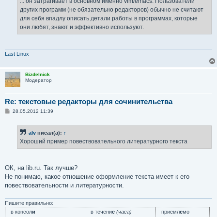
... он затрагивает в основном именно vim/emacs. Пользователи
других программ (не обязательно редакторов) обычно не считают
для себя впадлу описать детали работы в программах, которые
они любят, знают и эффективно используют.
Last Linux
Bizdelnick
Модератор
Re: текстовые редакторы для сочинительства
С
28.05.2012 11:39
о
о
б
alv
писал(а):
↑
щ
е
Хороший пример повествовательного литературного текста
н
и
е
ОК, на lib.ru. Так лучше?
Не понимаю, какое отношение оформление текста имеет к его
повествовательности и литературности.
Пишите правильно:
в консол
и
в течени
е
(часа)
приемл
е
мо