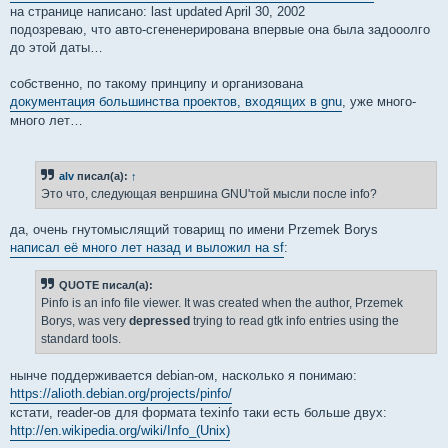
на странице написано: last updated April 30, 2002
подозреваю, что авто-сгененерирована впервые она была задооолго
до этой даты…
собственно, по такому принципу и организована
документация большинства проектов, входящих в gnu
, уже много-
много лет…
alv
писал(а):
↑
Это что, следующая венршина GNU'той мысли после info?
да, очень гнутомыслящий товарищ по имени Przemek Borys
написал её много лет назад и выложил на sf
:
QUOTE писал(а):
Pinfo is an info file viewer. It was created when the author, Przemek
Borys, was very
depressed
trying to read gtk info entries using the
standard tools.
нынче поддерживается debian-ом, насколько я понимаю:
https://alioth.debian.org/projects/pinfo/
кстати, reader-ов для формата texinfo таки есть больше двух:
http://en.wikipedia.org/wiki/Info_(Unix)