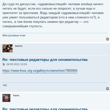
Да судя по дискуссии, «здравомыслящий» человек вообще ничего
читать не будет, если его сильно не попросят, а лучше еще и
приплатят за прочтение. Ведь каждый «здравомыслящий» человек
уже умеет пользоваться редактором (что в нем сложного-то?), и
читать, а тем более покупать книжки про редактор — это
совершеннейшая глупость.
Мои
розовые очки
taaroa
Re: текстовые редакторы для сочинительства
С
29.05.2012 13:33
о
о
https://www.linux.org.ru/gallery/screenshots/7805904
б
щ
е
н
и
:wq
е
Yaros
Re: текстовые редакторы для сочинительства