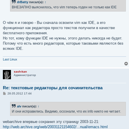
drBatty
писал(а):
↑
ВНЕЗАПНО выяснилось, что vim теперь годен не только как IDE
О чём я и говорю - Вы сначала освоили vim как IDE, а его
функционал как редактора просто текстов получили в качестве
бесплатного приложения.
Но тот, кому функции IDE не нужны, этого делать никогда не будет.
Потому что есть много редакторов, которые таковыми являются без
всяких IDE.
Last Linux
sash-kan
Администратор
Re: текстовые редакторы для сочинительства
С
28.05.2012 17:44
о
о
б
alv
писал(а):
↑
щ
е
И они исправились. Видимо, осознали, что их info никто не читает.
н
и
е
webarchive впервые сохранил эту страницу 2003-11-21:
http://web.archive.org/web/20031121154602/...nual/emacs.html