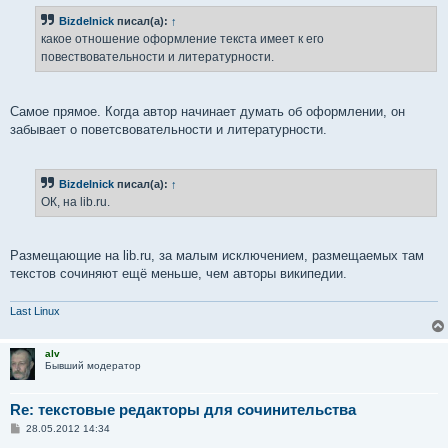
б
Bizdelnick
писал(а):
↑
щ
е
какое отношение оформление текста имеет к его
н
повествовательности и литературности.
и
е
Самое прямое. Когда автор начинает думать об оформлении, он
забывает о поветсвовательности и литературности.
Bizdelnick
писал(а):
↑
ОК, на lib.ru.
Размещающие на lib.ru, за малым исключением, размещаемых там
текстов сочиняют ещё меньше, чем авторы википедии.
Last Linux
alv
Бывший модератор
Re: текстовые редакторы для сочинительства
С
28.05.2012 14:34
о