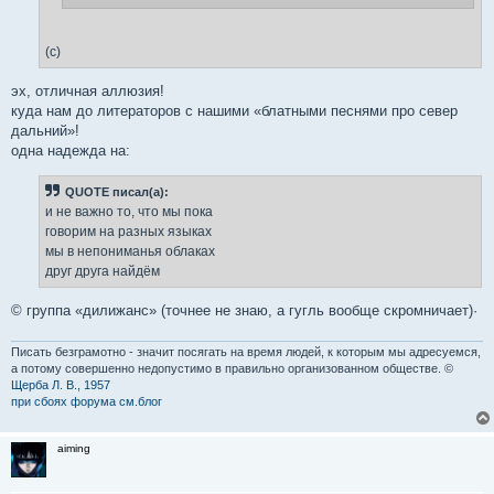
(с)
эх, отличная аллюзия!
куда нам до литераторов с нашими «блатными песнями про север
дальний»!
одна надежда на:
QUOTE писал(а):
и не важно то, что мы пока
говорим на разных языках
мы в непониманья облаках
друг друга найдём
© группа «дилижанс» (точнее не знаю, а гугль вообще скромничает)·
Писать безграмотно - значит посягать на время людей, к которым мы адресуемся,
а потому совершенно недопустимо в правильно организованном обществе. ©
Щерба Л. В., 1957
при сбоях форума см.блог
aiming