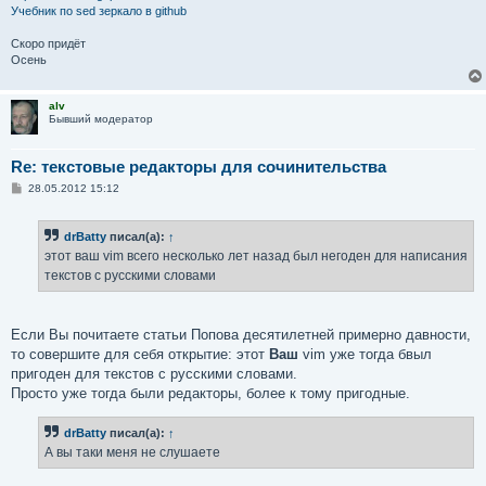
Учебник по sed
зеркало в github
Скоро придёт
Осень
alv
Бывший модератор
Re: текстовые редакторы для сочинительства
С
28.05.2012 15:12
о
о
б
drBatty
писал(а):
↑
щ
е
этот ваш vim всего несколько лет назад был негоден для написания
н
текстов с русскими словами
и
е
Если Вы почитаете статьи Попова десятилетней примерно давности,
то совершите для себя открытие: этот
Ваш
vim уже тогда бвыл
пригоден для текстов с русскими словами.
Просто уже тогда были редакторы, более к тому пригодные.
drBatty
писал(а):
↑
А вы таки меня не слушаете