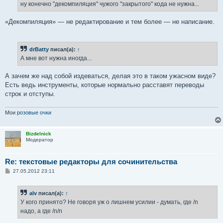
е
ну конечно "декомпиляция" чужого "закрытого" кода не нужна...
н
и
е
«Декомпиляция» — не редактирование и тем более — не написание.
drBatty
писал(а):
↑
А мне вот нужна иногда...
А зачем же над собой издеваться, делая это в таком ужасном виде?
Есть ведь инструменты, которые нормально расставят переводы
строк и отступы.
Мои
розовые очки
Bizdelnick
Модератор
Re: текстовые редакторы для сочинительства
С
27.05.2012 23:11
о
о
б
alv
писал(а):
↑
щ
е
У кого принято? Не говоря уж о лишнем усилии - думать, где /n
н
надо, а где /n/n
и
е