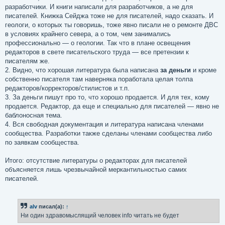
разработчики. И книги написали для разработчиков, а не для
писателей. Книжка Сейджа тоже не для писателей, надо сказать. И
геологи, о которых ты говоришь, тоже явно писали не о ремонте ДВС
в условиях крайнего севера, а о том, чем занимались
профессионально — о геологии. Так что в плане освещения
редакторов в свете писательского труда — все претензии к
писателям же.
2. Видно, что хорошая литература была написана
за деньги
и кроме
собственно писателя там наверняка поработала целая толпа
редакторов/корректоров/стилистов и т.п.
3. За деньги пишут про то, что хорошо продается. И для тех, кому
продается. Редактор, да еще и специально для писателей — явно не
баблоносная тема.
4. Вся свободная документация и литература написана членами
сообщества. Разработки также сделаны членами сообщества либо
по заявкам сообщества.
Итого: отсутствие литературы о редакторах для писателей
объясняется лишь чрезвычайной меркантильностью самих
писателей.
alv
писал(а):
↑
Ни один здравомыслящий человек info читать не будет