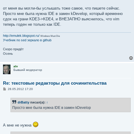
от меня вы могли-бы услышать тоже самое, что пишете сейчас.
Просто мне была нужна IDE в замен kDevelop, который временно
сдох на грани KDE3->KDE4, и ВНЕЗАПНО выяснилось, что vim
теперь годен не только как IDE.
http://emulek.blogspot.ru/
Windows Must Die
Учебник по sed
зеркало в github
Скоро придёт
Осень
alv
Бывший модератор
Re: текстовые редакторы для сочинительства
С
28.05.2012 17:20
о
о
б
drBatty
писал(а):
↑
щ
е
Просто мне была нужна IDE в замен kDevelop
н
и
е
А мне не нужна