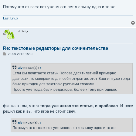
Потому что от всех вот уже много лет я слышу одно и то же.
Last Linux
drBatty
Re: текстовые редакторы для сочинительства
С
28.05.2012 15:32
о
о
б
alv
писал(а):
↑
щ
е
Если Вы почитаете статьи Попова десятилетней примерно
н
давности, то совершите для себя открытие: этот Ваш vim уже тогда
и
е
бвыл пригоден для текстов с русскими словами.
Просто уже тогда были редакторы, более к тому пригодные.
фишка в том, что
я тогда уже читал эти статьи, и пробовал
. И тоже
решил как и вы, что игра не стоит свеч.
alv
писал(а):
↑
Потому что от всех вот уже много лет я слышу одно и то же.