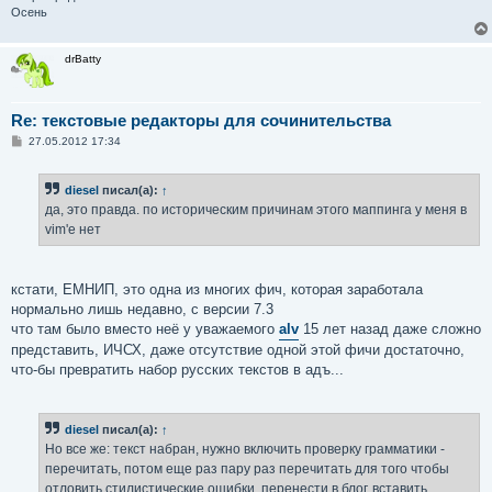
Осень
drBatty
Re: текстовые редакторы для сочинительства
С
27.05.2012 17:34
о
о
б
diesel
писал(а):
↑
щ
е
да, это правда. по историческим причинам этого маппинга у меня в
н
vim'e нет
и
е
кстати, ЕМНИП, это одна из многих фич, которая заработала
нормально лишь недавно, с версии 7.3
что там было вместо неё у уважаемого
alv
15 лет назад даже сложно
представить, ИЧСХ, даже отсутствие одной этой фичи достаточно,
что-бы превратить набор русских текстов в адъ...
diesel
писал(а):
↑
Но все же: текст набран, нужно включить проверку грамматики -
перечитать, потом еще раз пару раз перечитать для того чтобы
отловить стилистические ошибки, перенести в блог, вставить