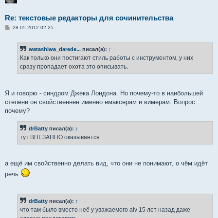
Re: текстовые редакторы для сочинительства
С
28.05.2012 02:25
о
о
б
watashiwa_darede...
писал(а):
↑
щ
е
Как только они постигают стиль работы с инструментом, у них
н
сразу пропадает охота это описывать.
и
е
Я и говорю - синдром Джека Лондона. Но почему-то в наибольшей
степени он свойственнен именно емаксерам и вимерам. Вопрос:
почему?
drBatty
писал(а):
↑
тут ВНЕЗАПНО оказывается
а ещё им свойственно делать вид, что они не понимают, о чём идёт
речь
drBatty
писал(а):
↑
что там было вместо неё у уважаемого alv 15 лет назад даже