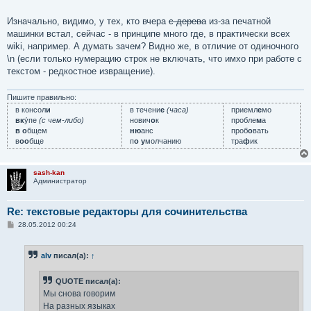
Изначально, видимо, у тех, кто вчера
с дерева
из-за печатной
машинки встал, сейчас - в принципе много где, в практически всех
wiki, например. А думать зачем? Видно же, в отличие от одиночного
\n (если только нумерацию строк не включать, что имхо при работе с
текстом - редкостное извращение).
Пишите правильно:
в консол
и
в течени
е
(часа)
приемл
е
мо
вк
у́пе
(с чем-либо)
нович
о
к
пробле
м
а
в о
бщем
ню
анс
проб
о
вать
в
оо
бще
п
о у
молчанию
тра
ф
ик
sash-kan
Администратор
Re: текстовые редакторы для сочинительства
С
28.05.2012 00:24
о
о
б
alv
писал(а):
↑
щ
е
н
QUOTE писал(а):
и
е
Мы снова говорим
На разных языках