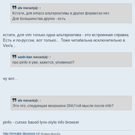
alv
писал(а):
↑
Кстати, для emacs альтернативы в других форматах нет.
Для большинства других - есть
кстати, для vim только одна альтернатива - это встроенная справка.
Есть и по-русски, вот только... Тоже читабельна исключительно в
Vim'е...
sash-kan
писал(а):
↑
про pinfo я уже, кажется, упоминал?
ну вот...
alv
писал(а):
↑
Это что, следующая венршина GNU'той мысли после info?
pinfo - curses based lynx-style info browser
http://emulek.blogspot.ru/
Windows Must Die