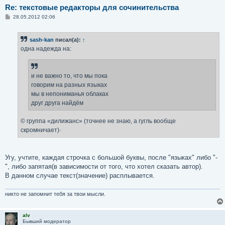
Re: текстовые редакторы для сочинительства
С
28.05.2012 02:06
о
о
б
sash-kan
писал(а):
↑
щ
е
одна надежда на:
н
и
е
и не важно то, что мы пока
говорим на разных языках
мы в непониманья облаках
друг друга найдём
© группа «дилижанс» (точнее не знаю, а гугль вообще
скромничает)·
Угу, учтите, каждая строчка с большой буквы, после "языках" либо "-
", либо запятая(в зависимости от того, что хотел сказать автор).
В данном случае текст(значение) расплывается.
никто не запомнит тебя за твои мысли.
alv
Бывший модератор