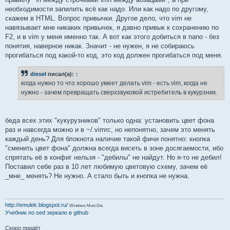
необходимости запилить всё как надо. Или как надо по другому,
скажем в HTML. Вопрос привычки. Другое дело, что vim не
навязывает мне никаких привычек, я давно привык к сохранению по
F2, и в vim у меня именно так. А вот как этого добиться в nano - без
понятия, наверное никак. Значит - не нужен, я не собираюсь
прогибаться под какой-то код, это код должен прогибаться под меня.
diesel
писал(а):
↑
когда нужно то что хорошо умеет делать vim - есть vim, когда не
нужно - зачем превращать сверхзвуковой истребитель в кукурзник.
беда всех этих "кукурузников" только одна: установить цвет фона
раз и навсегда можно и в ~/.vimrc, но непонятно, зачем это менять
каждый день? Для блокнота наличие такой фичи понятно: кнопка
"сменить цвет фона" должна всегда висеть в зоне досягаемости, ибо
спрятать её в конфиг нельзя - "дебилы" не найдут. Но я-то не дебил!
Поставил себе раз в 10 лет любимую цветовую схему, зачем её
_мне_ менять? Не нужно. А стало быть и кнопка не нужна.
http://emulek.blogspot.ru/
Windows Must Die
Учебник по sed
зеркало в github
Скоро придёт