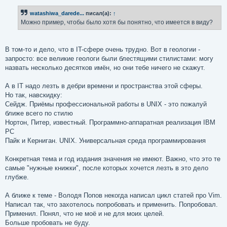
о
б
watashiwa_darede...
писал(а):
↑
щ
е
Можно пример, чтобы было хотя бы понятно, что имеется в виду?
н
и
е
В том-то и дело, что в IT-сфере очень трудно. Вот в геологии -
запросто: все великие геологи были блестящими стилистами: могу
назвать несколько десятков имён, но они тебе ничего не скажут.
А в IT надо лезть в дебри времени и пространства этой сферы.
Но так, навскидку:
Сейдж. Приёмы профессиональной работы в UNIX - это пожалуй
ближе всего по стилю
Нортон, Питер, известный. Программно-аппаратная реализация IBM
PC
Пайк и Керниган. UNIX. Универсальная среда программирования
Конкретная тема и год издания значения не имеют. Важно, что это те
самые "нужные книжки", после которых хочется лезть в это дело
глубже.
А ближе к теме - Володя Попов некогда написал цикл статей про Vim.
Написал так, что захотелось попробовать и применить. Попробовал.
Применил. Понял, что не моё и не для моих целей.
Больше пробовать не буду.