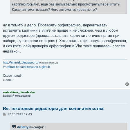
картинки/ссылки, еще раз внимательно просмотреть/перечитать.
Какая автоматизация? Чего автоматизировать-то?
ну в том-то и дело. Проверять орфографию, перечитывать,
вставлять картинки в vim'е не проще и не сложнее, чем в любом
другом редакторе (правда вставлять картинки логично прямо при
наборе, ну это роли не играет). Хотя опять-таки, нормальная(русская,
и без костылей) проверка орфографии в Vim тоже появилась совсем
недавно...
http://emulek.blogspot.ru/
Windows Must Die
Учебник по sed
зеркало в github
Скоро придёт
Осень
watashiwa_daredeska
Бывший модератор
Re: текстовые редакторы для сочинительства
С
27.05.2012 17:43
о
о
б
drBatty
писал(а):
↑
щ