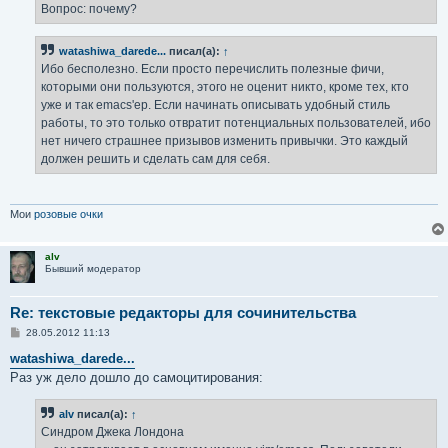
е
Вопрос: почему?
н
и
е
watashiwa_darede...
писал(а):
↑
Ибо бесполезно. Если просто перечислить полезные фичи,
которыми они пользуются, этого не оценит никто, кроме тех, кто
уже и так emacs'ер. Если начинать описывать удобный стиль
работы, то это только отвратит потенциальных пользователей, ибо
нет ничего страшнее призывов изменить привычки. Это каждый
должен решить и сделать сам для себя.
Мои
розовые очки
alv
Бывший модератор
Re: текстовые редакторы для сочинительства
С
28.05.2012 11:13
о
о
watashiwa_darede...
б
Раз уж дело дошло до самоцитирования:
щ
е
н
alv
писал(а):
↑
и
е
Синдром Джека Лондона