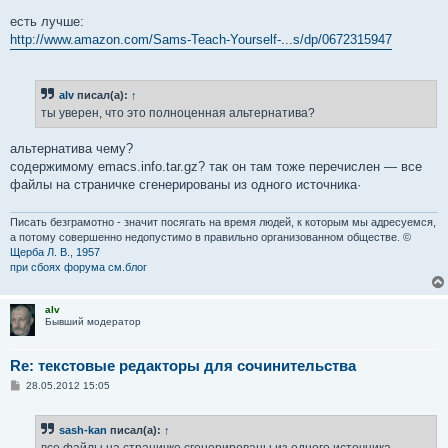
и
е
есть лучше:
http://www.amazon.com/Sams-Teach-Yourself-...s/dp/0672315947
alv
писал(а):
↑
ты уверен, что это полноценная альтернатива?
альтернатива чему?
содержимому emacs.info.tar.gz? так он там тоже перечислен — все
файлы на страничке сгенерированы из одного источника·
Писать безграмотно - значит посягать на время людей, к которым мы адресуемся,
а потому совершенно недопустимо в правильно организованном обществе. ©
Щерба Л. В., 1957
при сбоях форума см.блог
alv
Бывший модератор
Re: текстовые редакторы для сочинительства
С
28.05.2012 15:05
о
о
б
sash-kan
писал(а):
↑
щ
е