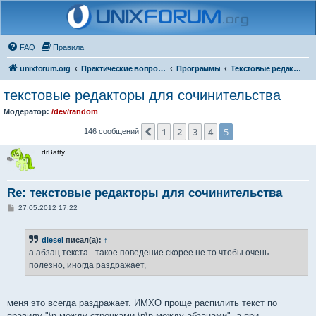
FAQ
Правила
unixforum.org
Практические вопросы
Программы
Текстовые редакторы
текстовые редакторы для сочинительства
Модератор:
/dev/random
1
2
3
4
5
Пред.
146 сообщений
drBatty
Re: текстовые редакторы для сочинительства
С
27.05.2012 17:22
о
о
б
diesel
писал(а):
↑
щ
е
а абзац текста - такое поведение скорее не то чтобы очень
н
полезно, иногда раздражает,
и
е
меня это всегда раздражает. ИМХО проще распилить текст по
правилу "\n между строчками \n\n между абзацами", а при