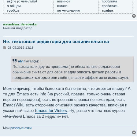
вк
у́пе
(с чем-либо)
нович
о
к
пробле
м
а
в о
бщем
ню
анс
проб
о
вать
в
оо
бще
п
о у
молчанию
тра
ф
ик
watashiwa_daredeska
Бывший модератор
Re: текстовые редакторы для сочинительства
С
28.05.2012 13:18
о
о
б
alv
писал(а):
↑
щ
е
Пользователи других программ (не обязательно редакторов)
н
обычно не считают для себя впадлу описать детали работы в
и
е
программах, которые они любят, знают и эффективно используют.
Можно пример, чтобы было хотя бы понятно, что имеется в виду? А
то для Emacs есть info (на русский, правда, только очень старая
версия переведена), есть встроенная справка по командам, есть
EmacsWiki, есть сторонние описания разного качества, включая и
указанный выше
Emacs for Writers
. Ну, разве что платных курсов
«
MS Word
Emacs за 2 недели» нет.
Мои
розовые очки