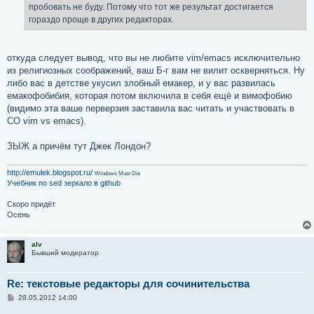
пробовать не буду. Потому что тот же результат достигается
гораздо проще в других редакторах.
откуда следует вывод, что вы не любите vim/emacs исключительно
из религиозных соображений, ваш Б-г вам не вилит оскверняться. Ну
либо вас в детстве укусил злобный емакер, и у вас развилась
емакофобибия, которая потом включила в себя ещё и вимофобию
(видимо эта ваше перверзия заставила вас читать и участвовать в
СО vim vs emacs).
ЗЫЖ а причём тут Джек Лондон?
http://emulek.blogspot.ru/
Windows Must Die
Учебник по sed
зеркало в github
Скоро придёт
Осень
alv
Бывший модератор
Re: текстовые редакторы для сочинительства
С
28.05.2012 14:00
о
о