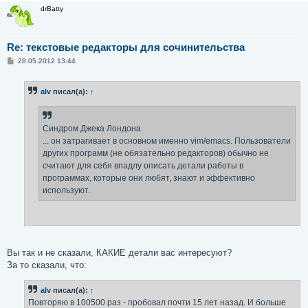
drBatty
Re: текстовые редакторы для сочинительства
С
28.05.2012 13:44
о
о
б
alv
писал(а):
↑
щ
е
н
и
е
Синдром Джека Лондона
... он затрагивает в основном именно vim/emacs. Пользователи
других программ (не обязательно редакторов) обычно не
считают для себя впадлу описать детали работы в
программах, которые они любят, знают и эффективно
используют.
Вы так и не сказали, КАКИЕ детали вас интересуют?
За то сказали, что:
alv
писал(а):
↑
Повторяю в 100500 раз - пробовал почти 15 лет назад. И больше