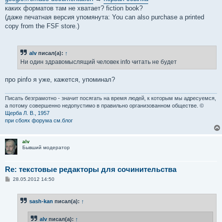
каких форматов там не хватает? fiction book?
(даже печатная версия упомянута: You can also purchase a printed
copy from the FSF store.)
alv
писал(а):
↑
Ни один здравомыслящий человек info читать не будет
про pinfo я уже, кажется, упоминал?
Писать безграмотно - значит посягать на время людей, к которым мы адресуемся,
а потому совершенно недопустимо в правильно организованном обществе. ©
Щерба Л. В., 1957
при сбоях форума см.блог
alv
Бывший модератор
Re: текстовые редакторы для сочинительства
С
28.05.2012 14:50
о
о
б
sash-kan
писал(а):
↑
щ
е
н
alv
писал(а):
↑
и