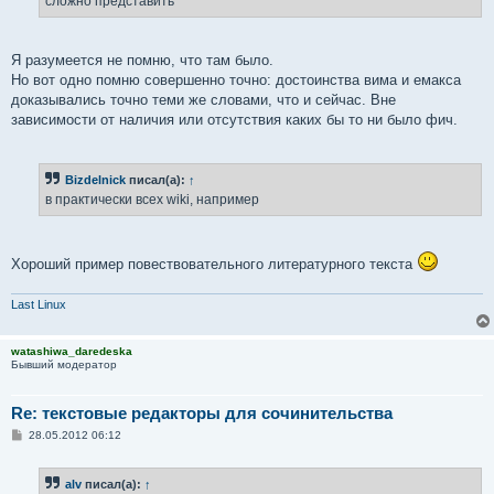
сложно представить
Я разумеется не помню, что там было.
Но вот одно помню совершенно точно: достоинства вима и емакса
доказывались точно теми же словами, что и сейчас. Вне
зависимости от наличия или отсутствия каких бы то ни было фич.
Bizdelnick
писал(а):
↑
в практически всех wiki, например
Хороший пример повествовательного литературного текста
Last Linux
watashiwa_daredeska
Бывший модератор
Re: текстовые редакторы для сочинительства
С
28.05.2012 06:12
о
о
б
alv
писал(а):
↑
щ